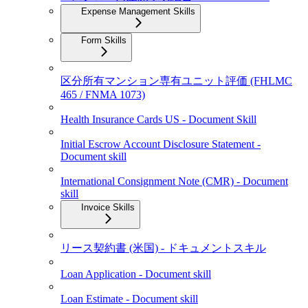
Expense Management Skills
Form Skills
区分所有マンション専有ユニット評価 (FHLMC
465 / FNMA 1073)
Health Insurance Cards US - Document Skill
Initial Escrow Account Disclosure Statement -
Document skill
International Consignment Note (CMR) - Document
skill
Invoice Skills
リース契約書 (米国) - ドキュメントスキル
Loan Application - Document skill
Loan Estimate - Document skill