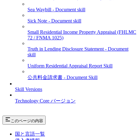
Sea Waybill - Document skill
Sick Note - Document skill
Small Residential Income Property Appraisal (FHLMC
72 / FNMA 1025)
Truth in Lending Disclosure Statement - Document
skill
Uniform Residential Appraisal Report Skill
公共料金請求書 - Document Skill
Skill Versions
Technology Core バージョン
このページの内容
国と言語一覧