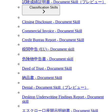
試験成績証明書 - Document Skill（プレビュー）
Classification Skills
Closing Disclosure - Document Skill
Commercial Invoice - Document Skill
Credit Bureau Report - Document Skill
税関申告 (EU) - Document skill
危険物申告書 - Document skill
Deed of Trust - Document Skill
納品書 - Document Skill
Denial - Document Skill（プレビュー）
Desktop Underwriting Findings Report - Document
skill
エスクロー口座開示明細書 - Document Skill