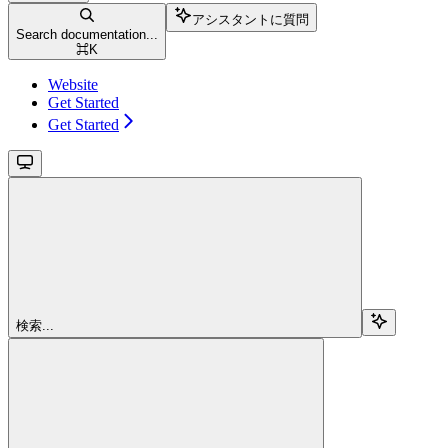
アシスタントに質問
Search documentation...
⌘
K
Website
Get Started
Get Started
検索...