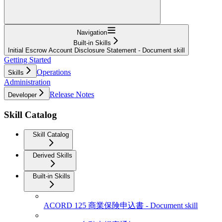
Navigation
Built-in Skills
Initial Escrow Account Disclosure Statement - Document skill
Getting Started
Operations
Skills
Administration
Release Notes
Developer
Skill Catalog
Skill Catalog
Derived Skills
Built-in Skills
ACORD 125 商業保険申込書 - Document skill