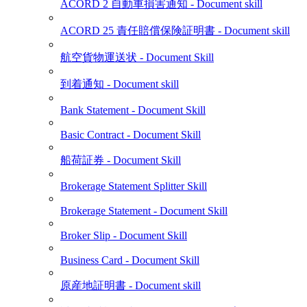
ACORD 2 自動車損害通知 - Document skill
ACORD 25 責任賠償保険証明書 - Document skill
航空貨物運送状 - Document Skill
到着通知 - Document skill
Bank Statement - Document Skill
Basic Contract - Document Skill
船荷証券 - Document Skill
Brokerage Statement Splitter Skill
Brokerage Statement - Document Skill
Broker Slip - Document Skill
Business Card - Document Skill
原産地証明書 - Document skill