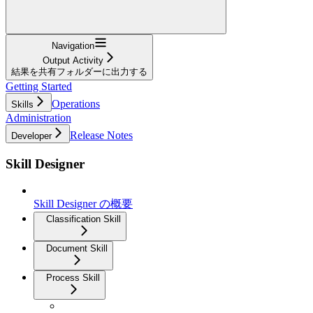
Navigation
Output Activity
結果を共有フォルダーに出力する
Getting Started
Operations
Skills
Administration
Release Notes
Developer
Skill Designer
Skill Designer の概要
Classification Skill
Document Skill
Process Skill