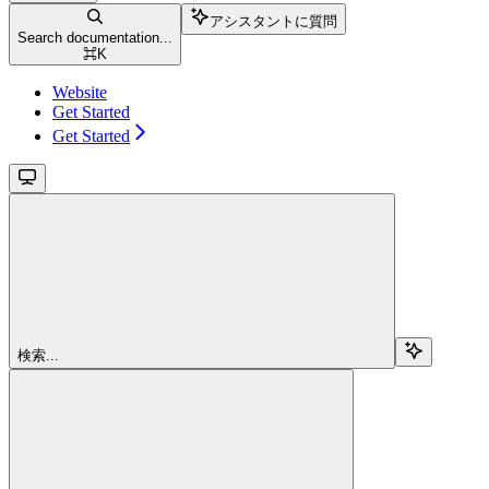
アシスタントに質問
Search documentation...
⌘
K
Website
Get Started
Get Started
検索...