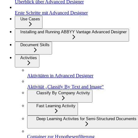
Überblick über Advanced Designer
Erste Schritte mit Advanced Designer
Use Cases
Installing and Running ABBYY Vantage Advanced Designer
Document Skills
Activities
Aktivitäten in Advanced Designer
Aktivität „Classify By Text and Image“
Classify By Company Activity
Fast Learning Activity
Deep Learning Activites for Semi-Structured Documents
Container zur Hypothesenfilterung