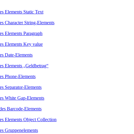
es Elements Static Text
es Character String-Elements
des Elements Paragraph
des Elements Key value
des Date-Elements
des Elements „Geldbetrag“
des Phone-Elements
es Separator-Elements
des White Gap-Elements
 des Barcode-Elements
es Elements Object Collection
des Gruppenelements