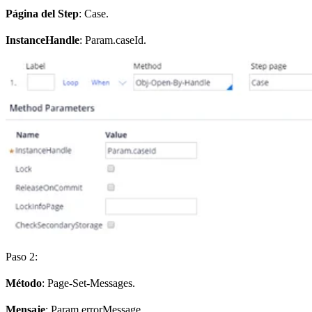
Página del Step
: Case.
InstanceHandle
: Param.caseId.
Paso 2:
Método
: Page-Set-Messages.
Mensaje
: Param.errorMessage.