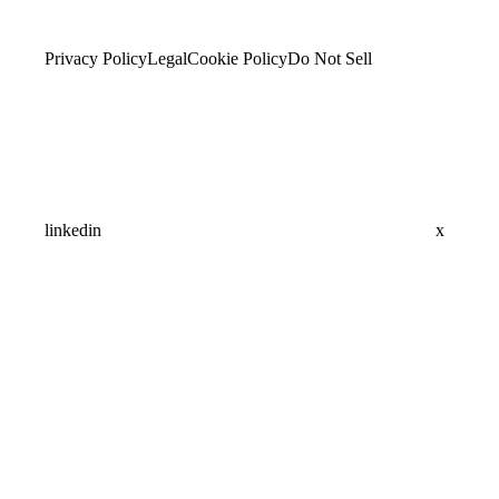
Privacy Policy
Legal
Cookie Policy
Do Not Sell
linkedin
x
Assistant