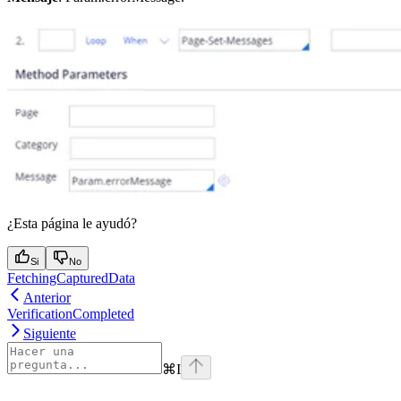
¿Esta página le ayudó?
Si
No
FetchingCapturedData
Anterior
VerificationCompleted
Siguiente
⌘
I