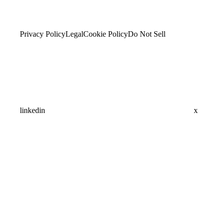
Privacy Policy
Legal
Cookie Policy
Do Not Sell
linkedin
x
Assistant