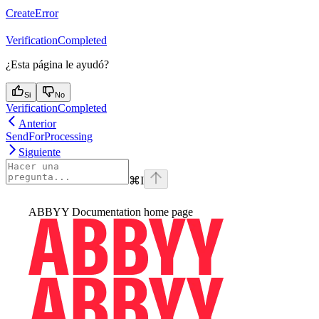
CreateError
VerificationCompleted
¿Esta página le ayudó?
Si
No
VerificationCompleted
Anterior
SendForProcessing
Siguiente
⌘
I
ABBYY Documentation
home page