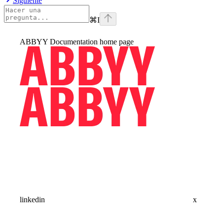
Siguiente
⌘
I
ABBYY Documentation
home page
linkedin
x