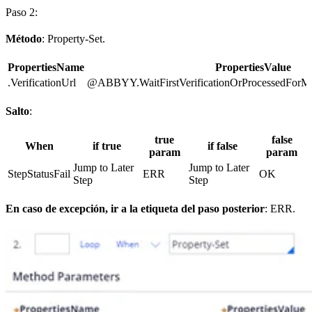
Paso 2:
Método
: Property-Set.
PropertiesName
PropertiesValue
.VerificationUrl
@ABBYY.WaitFirstVerificationOrProcessedForMult
Salto
:
true
false
When
if true
if false
param
param
Jump to Later
Jump to Later
StepStatusFail
ERR
OK
Step
Step
En caso de excepción, ir a la etiqueta del paso posterior
: ERR.