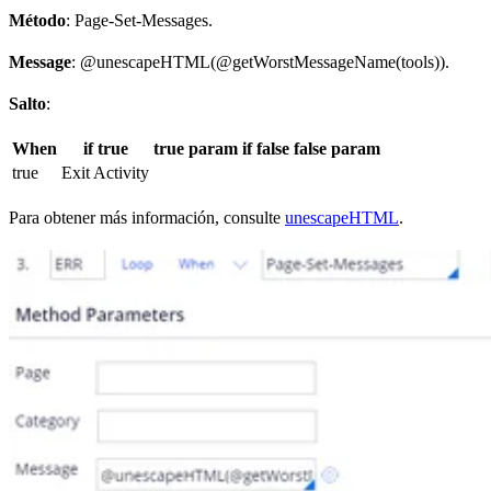
Método
: Page-Set-Messages.
Message
: @unescapeHTML(@getWorstMessageName(tools)).
Salto
:
When
if true
true param
if false
false param
true
Exit Activity
Para obtener más información, consulte
unescapeHTML
.