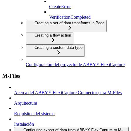
CreateError
VerificationCompleted
Creating a set of data transforms in Pega
Creating a flow action
Creating a custom data type
Configuración del proyecto de ABBYY FlexiCapture
M-Files
Acerca del ABBYY FlexiCapture Connector para M-Files
Arquitectura
Requisitos del sistema
Instalación
Configuring export of data from ABBYY FlexiCapture to M-