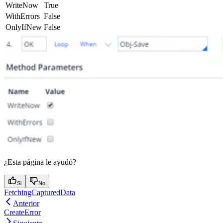
WriteNow
True
WithErrors
False
OnlyIfNew
False
¿Esta página le ayudó?
Si
No
FetchingCapturedData
Anterior
CreateError