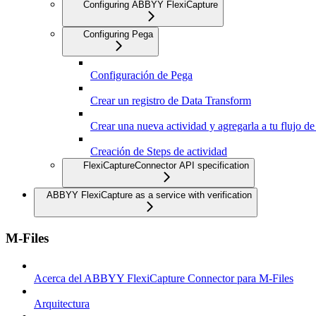
Configuring ABBYY FlexiCapture
Configuring Pega
Configuración de Pega
Crear un registro de Data Transform
Crear una nueva actividad y agregarla a tu flujo de
Creación de Steps de actividad
FlexiCaptureConnector API specification
ABBYY FlexiCapture as a service with verification
M-Files
Acerca del ABBYY FlexiCapture Connector para M-Files
Arquitectura