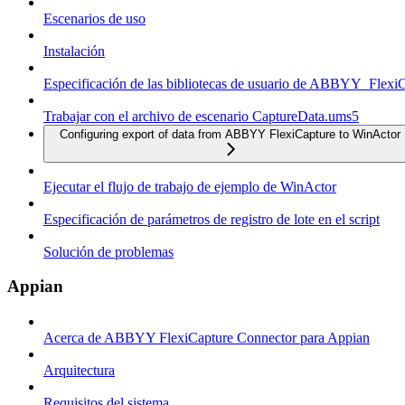
Escenarios de uso
Instalación
Especificación de las bibliotecas de usuario de ABBYY_Flexi
Trabajar con el archivo de escenario CaptureData.ums5
Configuring export of data from ABBYY FlexiCapture to WinActor
Ejecutar el flujo de trabajo de ejemplo de WinActor
Especificación de parámetros de registro de lote en el script
Solución de problemas
Appian
Acerca de ABBYY FlexiCapture Connector para Appian
Arquitectura
Requisitos del sistema