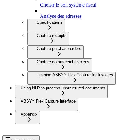
Choisir le bon système fiscal
Analyse des adresses
Specifications
Capture receipts
Capture purchase orders
Capture commercial invoices
Training ABBYY FlexiCapture for Invoices
Using NLP to process unstructured documents
ABBYY FlexiCapture interface
Appendix