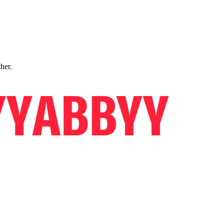
ther.