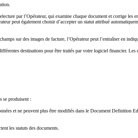
ation.
relecture par l’Opérateur, qui examine chaque document et corrige les err
ateur peut également choisir d’accepter un statut attribué automatiquem
hamps sur des images de facture, l’Opérateur peut l’entraîner en indiqu
ifférentes destinations pour être traités par votre logiciel financier. L
s se produisent :
onnées et ne peuvent plus être modifiés dans le Document Definition Edi
tent les statuts des documents.