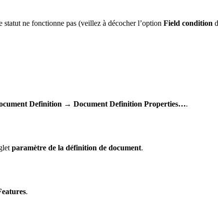
le statut ne fonctionne pas (veillez à décocher l’option
Field condition
d
ocument Definition → Document Definition Properties…
.
glet
paramètre de la définition de document
.
Features
.