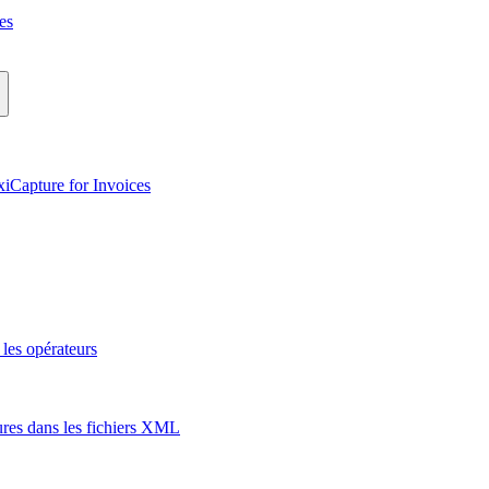
es
iCapture for Invoices
 les opérateurs
ures dans les fichiers XML