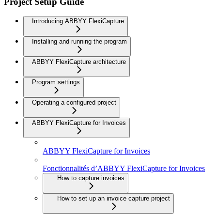
Project Setup Guide
Introducing ABBYY FlexiCapture
Installing and running the program
ABBYY FlexiCapture architecture
Program settings
Operating a configured project
ABBYY FlexiCapture for Invoices
ABBYY FlexiCapture for Invoices
Fonctionnalités d’ABBYY FlexiCapture for Invoices
How to capture invoices
How to set up an invoice capture project