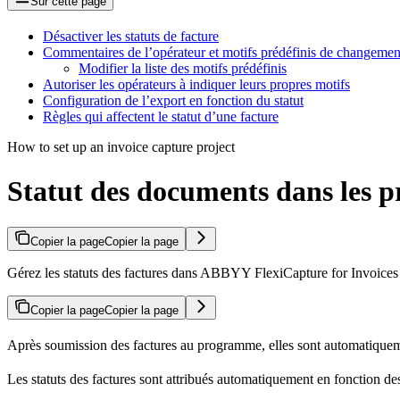
Sur cette page
Désactiver les statuts de facture
Commentaires de l’opérateur et motifs prédéfinis de changement
Modifier la liste des motifs prédéfinis
Autoriser les opérateurs à indiquer leurs propres motifs
Configuration de l’export en fonction du statut
Règles qui affectent le statut d’une facture
How to set up an invoice capture project
Statut des documents dans les 
Copier la page
Copier la page
Gérez les statuts des factures dans ABBYY FlexiCapture for Invoices : 
Copier la page
Copier la page
Après soumission des factures au programme, elles sont automatiquement
Les statuts des factures sont attribués automatiquement en fonction de