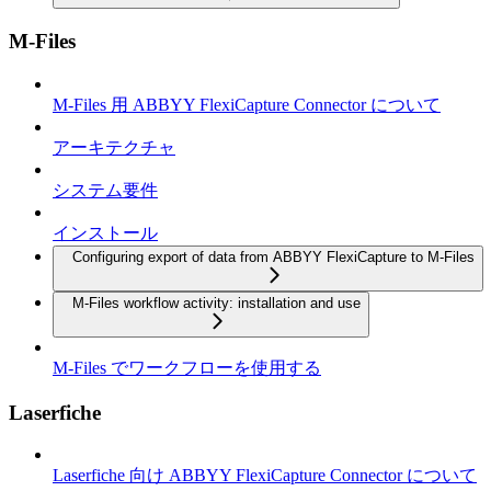
M-Files
M-Files 用 ABBYY FlexiCapture Connector について
アーキテクチャ
システム要件
インストール
Configuring export of data from ABBYY FlexiCapture to M-Files
M-Files workflow activity: installation and use
M-Files でワークフローを使用する
Laserfiche
Laserfiche 向け ABBYY FlexiCapture Connector について