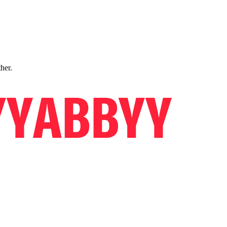
ther.