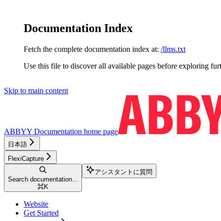
Documentation Index
Fetch the complete documentation index at:
/llms.txt
Use this file to discover all available pages before exploring fur
Skip to main content
ABBYY Documentation
home page
日本語
FlexiCapture
アシスタントに質問
Search documentation...
⌘
K
Website
Get Started