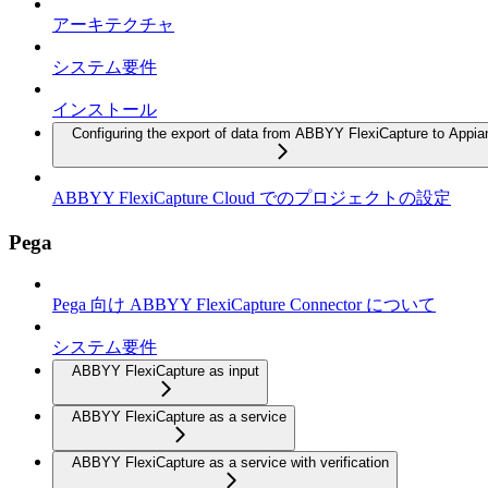
アーキテクチャ
システム要件
インストール
Configuring the export of data from ABBYY FlexiCapture to Appia
ABBYY FlexiCapture Cloud でのプロジェクトの設定
Pega
Pega 向け ABBYY FlexiCapture Connector について
システム要件
ABBYY FlexiCapture as input
ABBYY FlexiCapture as a service
ABBYY FlexiCapture as a service with verification