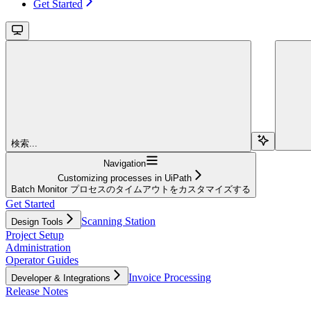
Get Started
検索...
Navigation
Customizing processes in UiPath
Batch Monitor プロセスのタイムアウトをカスタマイズする
Get Started
Scanning Station
Design Tools
Project Setup
Administration
Operator Guides
Invoice Processing
Developer & Integrations
Release Notes