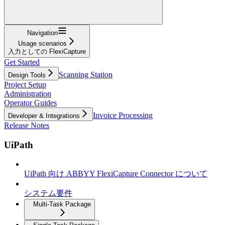
Navigation
Usage scenarios
入力としての FlexiCapture
Get Started
Scanning Station
Design Tools
Project Setup
Administration
Operator Guides
Invoice Processing
Developer & Integrations
Release Notes
UiPath
UiPath 向け ABBYY FlexiCapture Connector について
システム要件
Multi-Task Package