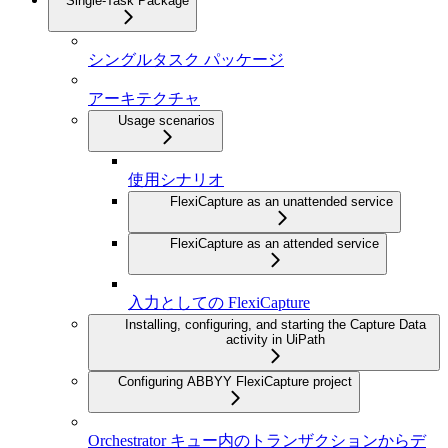
Single-Task Package
シングルタスク パッケージ
アーキテクチャ
Usage scenarios
使用シナリオ
FlexiCapture as an unattended service
FlexiCapture as an attended service
入力としての FlexiCapture
Installing, configuring, and starting the Capture Data
activity in UiPath
Configuring ABBYY FlexiCapture project
Orchestrator キュー内のトランザクションからデ