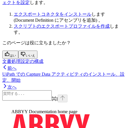
ェクトを設定
します。
エクスポートコネクタをインストール
します
(Document Definition にアセンブリを追加) 。
スクリプトのエクスポートプロファイルを作成
しま
す。
このページは役に立ちましたか？
はい
いいえ
文書処理設定の構成
前へ
UiPath での Capture Data アクティビティのインストール、設
定、開始
次へ
⌘
I
ABBYY Documentation
home page