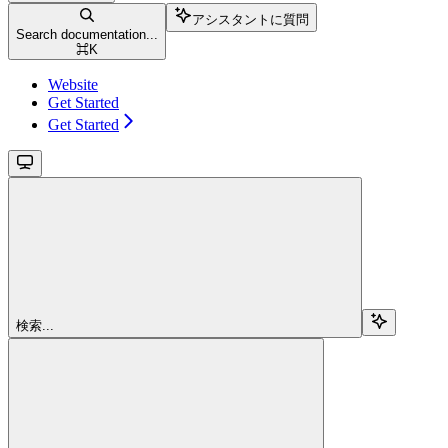
アシスタントに質問
Search documentation...
⌘
K
Website
Get Started
Get Started
検索...