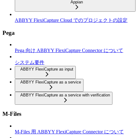
Appian
ABBYY FlexiCapture Cloud でのプロジェクトの設定
Pega
Pega 向け ABBYY FlexiCapture Connector について
システム要件
ABBYY FlexiCapture as input
ABBYY FlexiCapture as a service
ABBYY FlexiCapture as a service with verification
M-Files
M-Files 用 ABBYY FlexiCapture Connector について