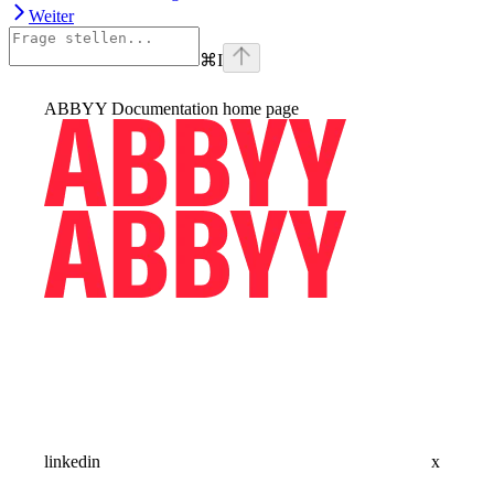
Weiter
⌘
I
ABBYY Documentation
home page
linkedin
x