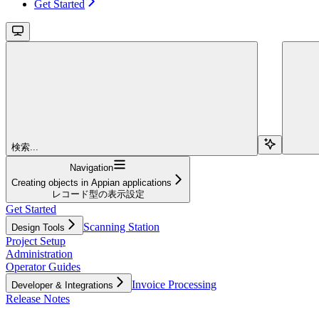
Get Started
検索...
Navigation
Creating objects in Appian applications
レコード型の表示設定
Get Started
Scanning Station
Design Tools
Project Setup
Administration
Operator Guides
Invoice Processing
Developer & Integrations
Release Notes