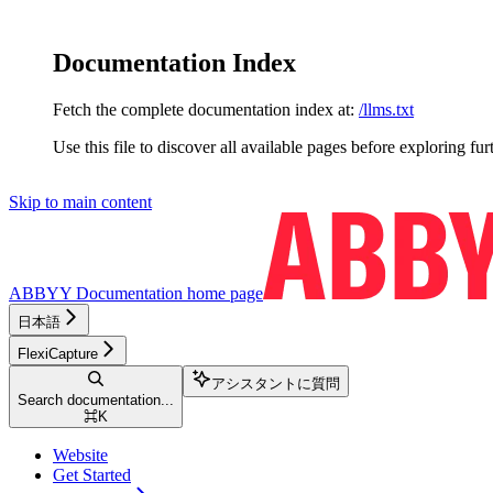
Documentation Index
Fetch the complete documentation index at:
/llms.txt
Use this file to discover all available pages before exploring fur
Skip to main content
ABBYY Documentation
home page
日本語
FlexiCapture
アシスタントに質問
Search documentation...
⌘
K
Website
Get Started