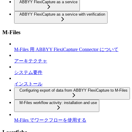
ABBYY FlexiCapture as a service
ABBYY FlexiCapture as a service with verification
M-Files
M-Files 用 ABBYY FlexiCapture Connector について
アーキテクチャ
システム要件
インストール
Configuring export of data from ABBYY FlexiCapture to M-Files
M-Files workflow activity: installation and use
M-Files でワークフローを使用する