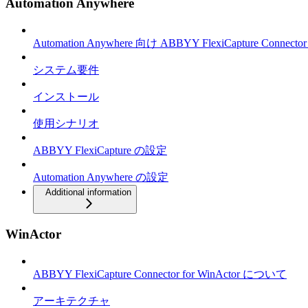
Automation Anywhere
Automation Anywhere 向け ABBYY FlexiCapture Connec
システム要件
インストール
使用シナリオ
ABBYY FlexiCapture の設定
Automation Anywhere の設定
Additional information
WinActor
ABBYY FlexiCapture Connector for WinActor について
アーキテクチャ