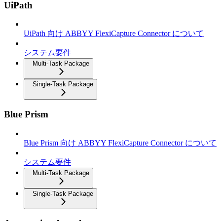
UiPath
UiPath 向け ABBYY FlexiCapture Connector について
システム要件
Multi-Task Package
Single-Task Package
Blue Prism
Blue Prism 向け ABBYY FlexiCapture Connector について
システム要件
Multi-Task Package
Single-Task Package