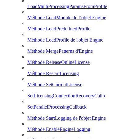
LoadMultiProcessingParamsFromProfile
Méthode LoadModule de l’objet Engine
Méthode LoadPredefinedProfile
Méthode LoadProfile de l'objet Engine
Méthode MergePatterns d'Engine
Méthode ReleaseOnlineLicense
Méthode RestartLicensing
Méthode SetCurrentLicense
SetLicensingConnectionRecoveryCallb
SetParallelProcessingCallback
Méthode StartLogging de l'objet Engine
Méthode EnableEngineLogging