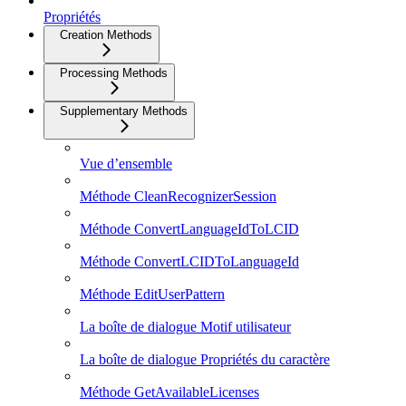
Propriétés
Creation Methods
Processing Methods
Supplementary Methods
Vue d’ensemble
Méthode CleanRecognizerSession
Méthode ConvertLanguageIdToLCID
Méthode ConvertLCIDToLanguageId
Méthode EditUserPattern
La boîte de dialogue Motif utilisateur
La boîte de dialogue Propriétés du caractère
Méthode GetAvailableLicenses