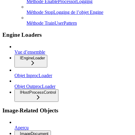
Méthode EnableProcessorLogging
Méthode StopLogging de l’objet Engine
Méthode TrainUserPattern
Engine Loaders
Vue d’ensemble
IEngineLoader
Objet InprocLoader
Objet OutprocLoader
IHostProcessControl
Image-Related Objects
Aperçu
ImageDocument