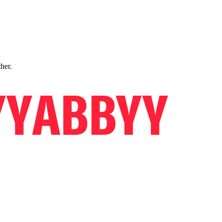
ther.