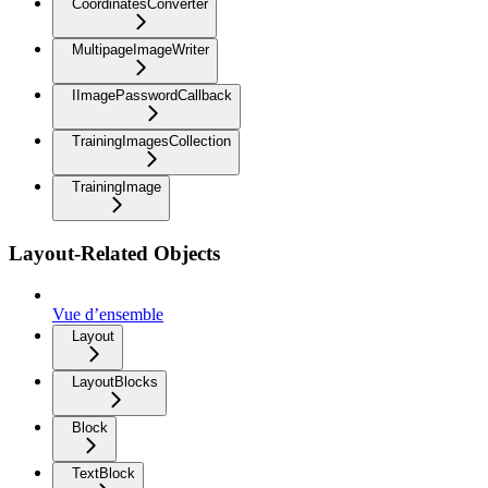
CoordinatesConverter
MultipageImageWriter
IImagePasswordCallback
TrainingImagesCollection
TrainingImage
Layout-Related Objects
Vue d’ensemble
Layout
LayoutBlocks
Block
TextBlock