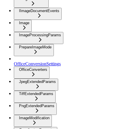
IImageDocumentEvents
Image
ImageProcessingParams
PrepareImageMode
OfficeConversionSettings
OfficeConverters
JpegExtendedParams
TiffExtendedParams
PngExtendedParams
ImageModification