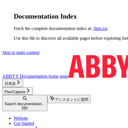
Documentation Index
Fetch the complete documentation index at:
/llms.txt
Use this file to discover all available pages before exploring fur
Skip to main content
ABBYY Documentation
home page
日本語
FlexiCapture
アシスタントに質問
Search documentation...
⌘
K
Website
Get Started