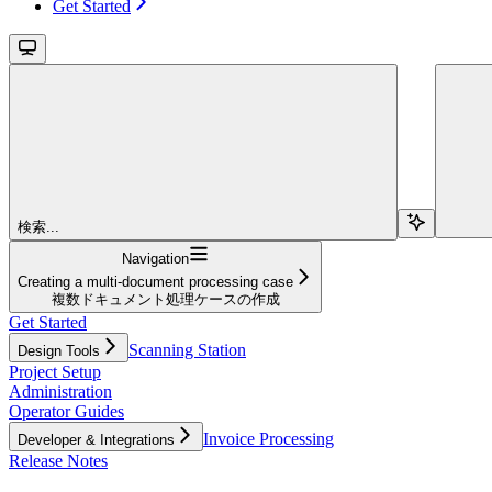
Get Started
検索...
Navigation
Creating a multi-document processing case
複数ドキュメント処理ケースの作成
Get Started
Scanning Station
Design Tools
Project Setup
Administration
Operator Guides
Invoice Processing
Developer & Integrations
Release Notes