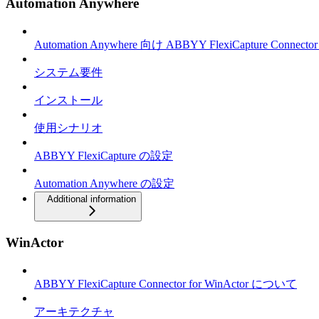
Automation Anywhere
Automation Anywhere 向け ABBYY FlexiCapture Connec
システム要件
インストール
使用シナリオ
ABBYY FlexiCapture の設定
Automation Anywhere の設定
Additional information
WinActor
ABBYY FlexiCapture Connector for WinActor について
アーキテクチャ