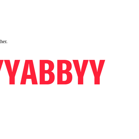
ther.