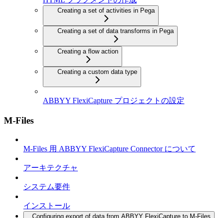
Creating a set of activities in Pega
Creating a set of data transforms in Pega
Creating a flow action
Creating a custom data type
ABBYY FlexiCapture プロジェクトの設定
M-Files
M-Files 用 ABBYY FlexiCapture Connector について
アーキテクチャ
システム要件
インストール
Configuring export of data from ABBYY FlexiCapture to M-Files