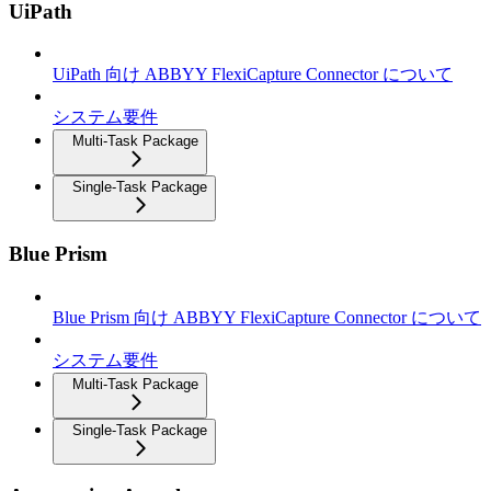
UiPath
UiPath 向け ABBYY FlexiCapture Connector について
システム要件
Multi-Task Package
Single-Task Package
Blue Prism
Blue Prism 向け ABBYY FlexiCapture Connector について
システム要件
Multi-Task Package
Single-Task Package