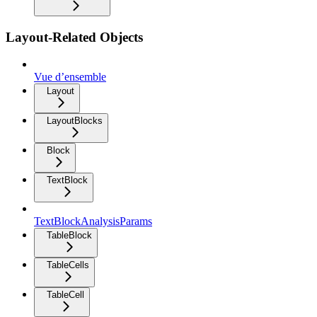
Layout-Related Objects
Vue d’ensemble
Layout
LayoutBlocks
Block
TextBlock
TextBlockAnalysisParams
TableBlock
TableCells
TableCell