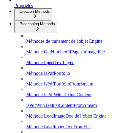
Propriétés
Creation Methods
Processing Methods
Méthodes de traitement de l'objet Engine
Méthode GetNumberOfPagesInImageFile
Méthode InjectTextLayer
Méthode IsPdfPortfolio
Méthode IsPdfPortfolioFromStream
Méthode IsPdfWithTextualContent
IsPdfWithTextualContentFromStream
Méthode LoadImageDoc de l’objet Engine
Méthode LoadImageDocFromFile