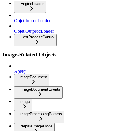
IEngineLoader
Objet InprocLoader
Objet OutprocLoader
IHostProcessControl
Image-Related Objects
Aperçu
ImageDocument
IImageDocumentEvents
Image
ImageProcessingParams
PrepareImageMode