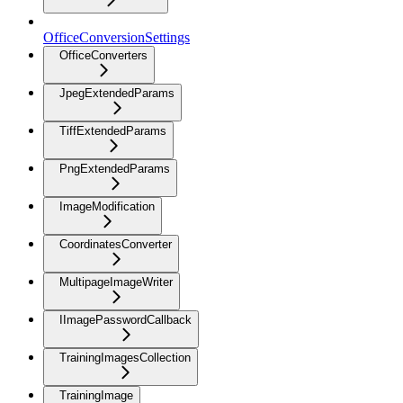
OfficeConversionSettings
OfficeConverters
JpegExtendedParams
TiffExtendedParams
PngExtendedParams
ImageModification
CoordinatesConverter
MultipageImageWriter
IImagePasswordCallback
TrainingImagesCollection
TrainingImage