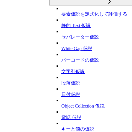
要素仮説を定式化して評価する
静的 Text 仮説
セパレーター仮説
White Gap 仮説
バーコードの仮説
文字列仮説
段落仮説
日付仮説
Object Collection 仮説
電話 仮説
キーと値の仮説