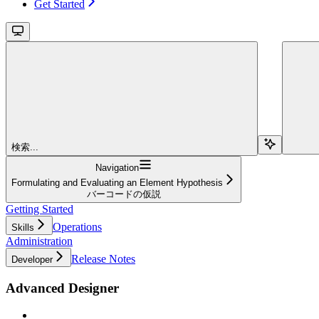
Get Started
検索...
Navigation
Formulating and Evaluating an Element Hypothesis
バーコードの仮説
Getting Started
Operations
Skills
Administration
Release Notes
Developer
Advanced Designer