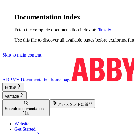
Documentation Index
Fetch the complete documentation index at:
/llms.txt
Use this file to discover all available pages before exploring fur
Skip to main content
ABBYY Documentation
home page
日本語
Vantage
アシスタントに質問
Search documentation...
⌘
K
Website
Get Started