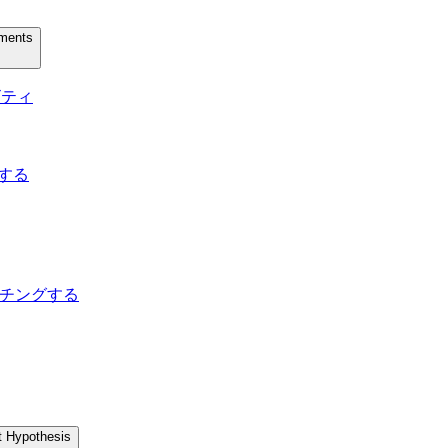
uments
ィビティ
トする
してマッチングする
t Hypothesis