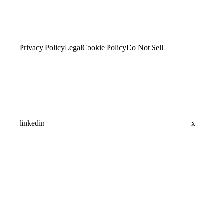
Privacy Policy
Legal
Cookie Policy
Do Not Sell
linkedin
x