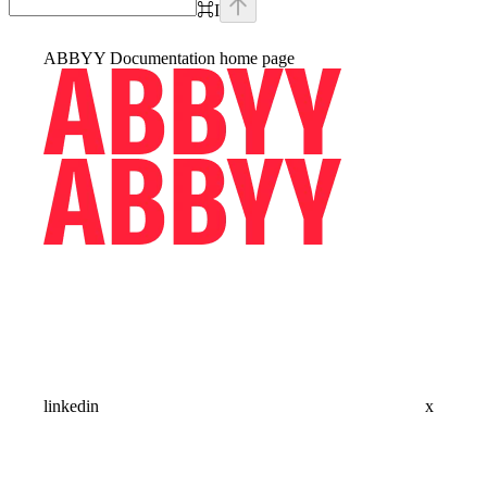
⌘
I
ABBYY Documentation
home page
linkedin
x