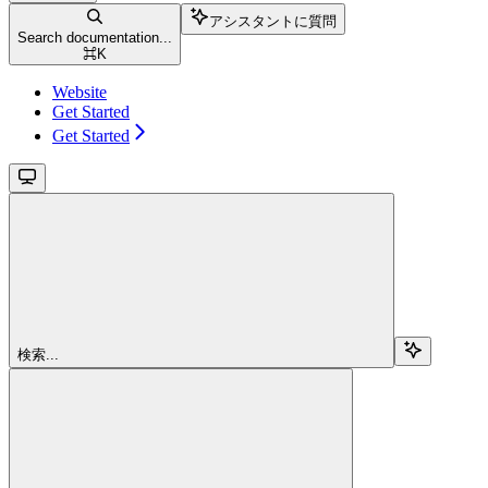
アシスタントに質問
Search documentation...
⌘
K
Website
Get Started
Get Started
検索...