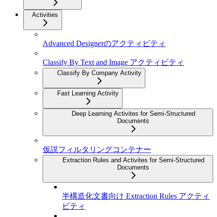
Activities
Advanced Designerのアクティビティ
Classify By Text and Image アクティビティ
Classify By Company Activity
Fast Learning Activity
Deep Learning Activites for Semi-Structured
Documents
仮説フィルタリングコンテナー
Extraction Rules and Activites for Semi-Structured
Documents
半構造化文書向け Extraction Rules アクティ
ビティ