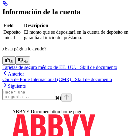
Información de la cuenta
Field
Descripción
Depósito
El monto que se depositará en la cuenta de depósito en
inicial
garantía al inicio del préstamo.
¿Esta página le ayudó?
Si
No
Tarjetas de seguro médico de EE. UU. - Skill de documento
Anterior
Carta de Porte Internacional (CMR) - Skill de documento
Siguiente
⌘
I
ABBYY Documentation
home page