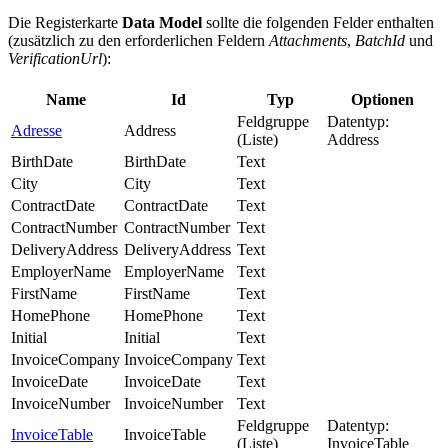
Die Registerkarte
Data Model
sollte die folgenden Felder enthalten
(zusätzlich zu den erforderlichen Feldern
Attachments
,
BatchId
und
VerificationUrl
):
Name
Id
Typ
Optionen
Feldgruppe
Datentyp:
Adresse
Address
(Liste)
Address
BirthDate
BirthDate
Text
City
City
Text
ContractDate
ContractDate
Text
ContractNumber
ContractNumber
Text
DeliveryAddress
DeliveryAddress
Text
EmployerName
EmployerName
Text
FirstName
FirstName
Text
HomePhone
HomePhone
Text
Initial
Initial
Text
InvoiceCompany
InvoiceCompany
Text
InvoiceDate
InvoiceDate
Text
InvoiceNumber
InvoiceNumber
Text
Feldgruppe
Datentyp:
InvoiceTable
InvoiceTable
(Liste)
InvoiceTable