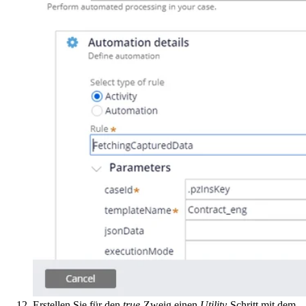
Erstellen Sie für den
true
-Zweig einen
Utility
-Schritt mit dem