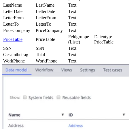
LastName
LastName
Text
LetterDate
LetterDate
Text
LetterFrom
LetterFrom
Text
LetterTo
LetterTo
Text
PriceCompany
PriceCompany
Text
Feldgruppe
Datentyp:
PriceTable
PriceTable
(Liste)
PriceTable
SSN
SSN
Text
Gesamtbetrag
Total
Text
WorkPhone
WorkPhone
Text