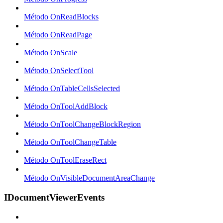
Método OnReadBlocks
Método OnReadPage
Método OnScale
Método OnSelectTool
Método OnTableCellsSelected
Método OnToolAddBlock
Método OnToolChangeBlockRegion
Método OnToolChangeTable
Método OnToolEraseRect
Método OnVisibleDocumentAreaChange
IDocumentViewerEvents