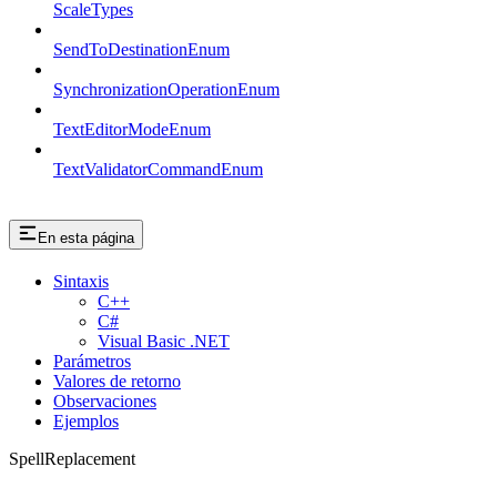
ScaleTypes
SendToDestinationEnum
SynchronizationOperationEnum
TextEditorModeEnum
TextValidatorCommandEnum
En esta página
Sintaxis
C++
C#
Visual Basic .NET
Parámetros
Valores de retorno
Observaciones
Ejemplos
SpellReplacement