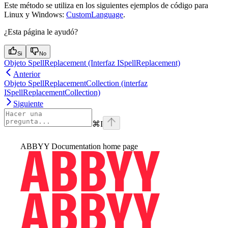
Este método se utiliza en los siguientes ejemplos de código para
Linux y Windows:
CustomLanguage
.
¿Esta página le ayudó?
Si
No
Objeto SpellReplacement (Interfaz ISpellReplacement)
Anterior
Objeto SpellReplacementCollection (interfaz
ISpellReplacementCollection)
Siguiente
⌘
I
ABBYY Documentation
home page