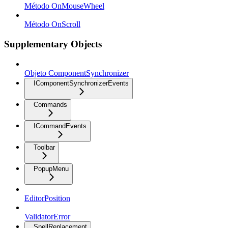
Método OnMouseWheel
Método OnScroll
Supplementary Objects
Objeto ComponentSynchronizer
IComponentSynchronizerEvents
Commands
ICommandEvents
Toolbar
PopupMenu
EditorPosition
ValidatorError
SpellReplacement