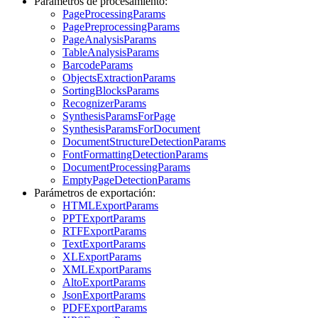
Parámetros de procesamiento:
PageProcessingParams
PagePreprocessingParams
PageAnalysisParams
TableAnalysisParams
BarcodeParams
ObjectsExtractionParams
SortingBlocksParams
RecognizerParams
SynthesisParamsForPage
SynthesisParamsForDocument
DocumentStructureDetectionParams
FontFormattingDetectionParams
DocumentProcessingParams
EmptyPageDetectionParams
Parámetros de exportación:
HTMLExportParams
PPTExportParams
RTFExportParams
TextExportParams
XLExportParams
XMLExportParams
AltoExportParams
JsonExportParams
PDFExportParams