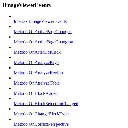
IImageViewerEvents
Interfaz IImageViewerEvents
Método OnActivePageChanged
Método OnActivePageChanging
Método OnAfterDblClick
Método OnAnalyzePage
Método OnAnalyzeRegion
Método OnAnalyzeTable
Método OnBlockAdded
Método OnBlockSelectionChanged
Método OnChangeBlockType
Método OnCorrectPerspective