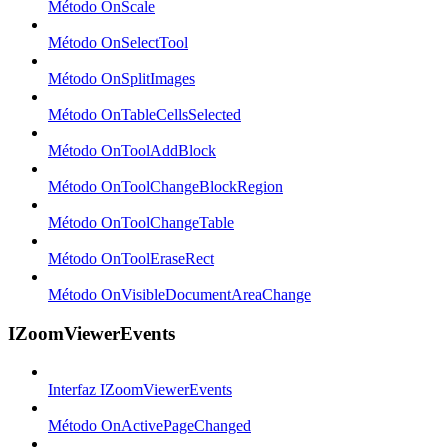
Método OnScale
Método OnSelectTool
Método OnSplitImages
Método OnTableCellsSelected
Método OnToolAddBlock
Método OnToolChangeBlockRegion
Método OnToolChangeTable
Método OnToolEraseRect
Método OnVisibleDocumentAreaChange
IZoomViewerEvents
Interfaz IZoomViewerEvents
Método OnActivePageChanged