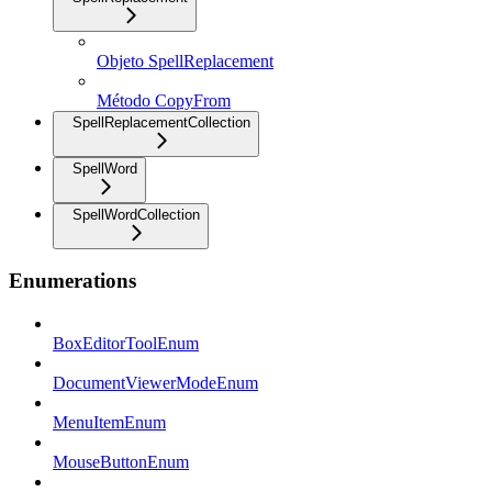
Objeto SpellReplacement
Método CopyFrom
SpellReplacementCollection
SpellWord
SpellWordCollection
Enumerations
BoxEditorToolEnum
DocumentViewerModeEnum
MenuItemEnum
MouseButtonEnum