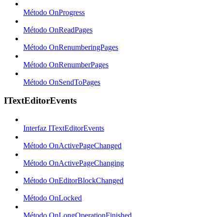
Método OnProgress
Método OnReadPages
Método OnRenumberingPages
Método OnRenumberPages
Método OnSendToPages
ITextEditorEvents
Interfaz ITextEditorEvents
Método OnActivePageChanged
Método OnActivePageChanging
Método OnEditorBlockChanged
Método OnLocked
Método OnLongOperationFinished