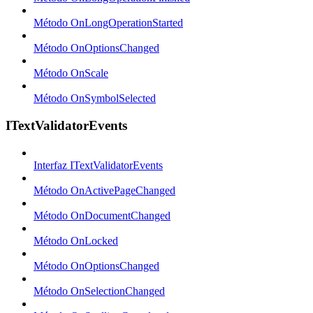
Método OnLongOperationStarted
Método OnOptionsChanged
Método OnScale
Método OnSymbolSelected
ITextValidatorEvents
Interfaz ITextValidatorEvents
Método OnActivePageChanged
Método OnDocumentChanged
Método OnLocked
Método OnOptionsChanged
Método OnSelectionChanged