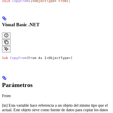
void
 CopyFrom
(
I
<
ObjectType
> 
From
);
Visual Basic .NET
Sub
 CopyFrom
(
From As I<ObjectType>
)
Parámetros
From
[in] Esta variable hace referencia a un objeto del mismo tipo que el
actual. Este objeto sirve como fuente de datos para copiar los datos