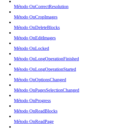
Método OnCorrectResolution
Método OnCropImages
Método OnDeleteBlocks
Método OnEditImages
Método OnLocked
Método OnLongOperationFinished
Método OnLongOperationStarted
Método OnOptionsChanged
Método OnPagesSelectionChanged
Método OnProgress
Método OnReadBlocks
Método OnReadPage