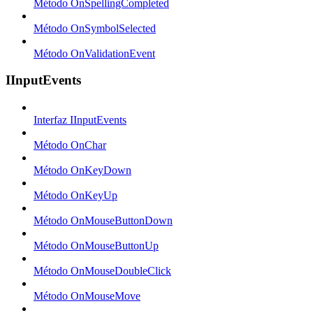
Método OnSpellingCompleted
Método OnSymbolSelected
Método OnValidationEvent
IInputEvents
Interfaz IInputEvents
Método OnChar
Método OnKeyDown
Método OnKeyUp
Método OnMouseButtonDown
Método OnMouseButtonUp
Método OnMouseDoubleClick
Método OnMouseMove