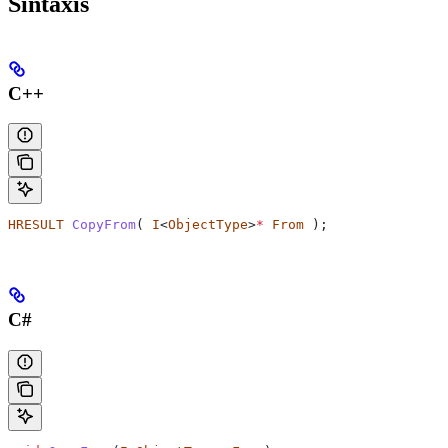
Sintaxis
C++
HRESULT
 CopyFrom
( 
I
<
ObjectType
>
*
 From
 );
C#