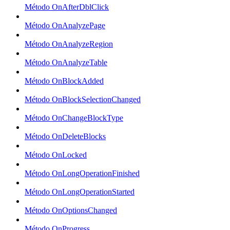
Método OnAfterDblClick
Método OnAnalyzePage
Método OnAnalyzeRegion
Método OnAnalyzeTable
Método OnBlockAdded
Método OnBlockSelectionChanged
Método OnChangeBlockType
Método OnDeleteBlocks
Método OnLocked
Método OnLongOperationFinished
Método OnLongOperationStarted
Método OnOptionsChanged
Método OnProgress