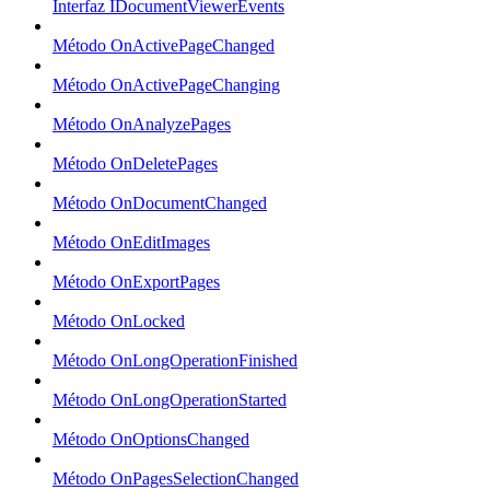
Interfaz IDocumentViewerEvents
Método OnActivePageChanged
Método OnActivePageChanging
Método OnAnalyzePages
Método OnDeletePages
Método OnDocumentChanged
Método OnEditImages
Método OnExportPages
Método OnLocked
Método OnLongOperationFinished
Método OnLongOperationStarted
Método OnOptionsChanged
Método OnPagesSelectionChanged