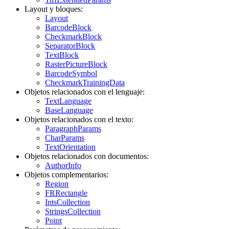
Layout y bloques:
Layout
BarcodeBlock
CheckmarkBlock
SeparatorBlock
TextBlock
RasterPictureBlock
BarcodeSymbol
CheckmarkTrainingData
Objetos relacionados con el lenguaje:
TextLanguage
BaseLanguage
Objetos relacionados con el texto:
ParagraphParams
CharParams
TextOrientation
Objetos relacionados con documentos:
AuthorInfo
Objetos complementarios:
Region
FRRectangle
IntsCollection
StringsCollection
Point