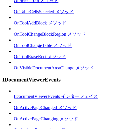
OnSelectTool メソッド
OnTableCellsSelected メソッド
OnToolAddBlock メソッド
OnToolChangeBlockRegion メソッド
OnToolChangeTable メソッド
OnToolEraseRect メソッド
OnVisibleDocumentAreaChange メソッド
IDocumentViewerEvents
IDocumentViewerEvents インターフェイス
OnActivePageChanged メソッド
OnActivePageChanging メソッド