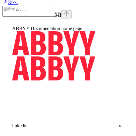
次へ
⌘
I
ABBYY Documentation
home page
linkedin
x