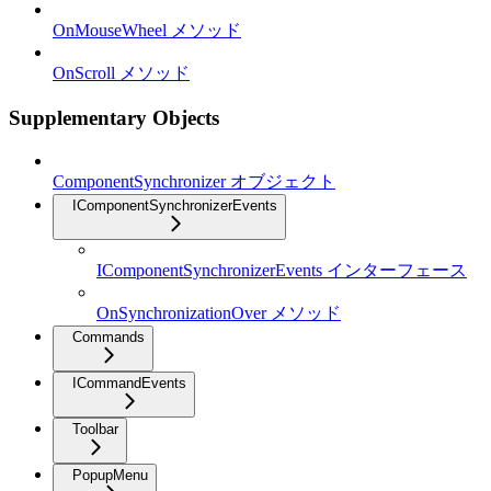
OnMouseWheel メソッド
OnScroll メソッド
Supplementary Objects
ComponentSynchronizer オブジェクト
IComponentSynchronizerEvents
IComponentSynchronizerEvents インターフェース
OnSynchronizationOver メソッド
Commands
ICommandEvents
Toolbar
PopupMenu