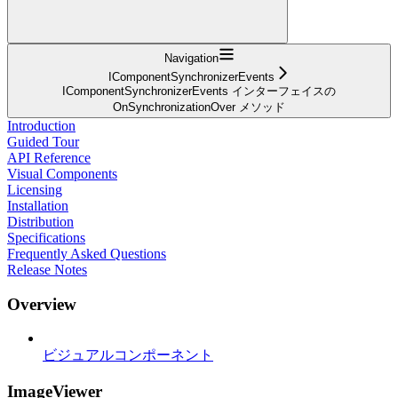
Navigation
IComponentSynchronizerEvents
IComponentSynchronizerEvents インターフェイスの
OnSynchronizationOver メソッド
Introduction
Guided Tour
API Reference
Visual Components
Licensing
Installation
Distribution
Specifications
Frequently Asked Questions
Release Notes
Overview
ビジュアルコンポーネント
ImageViewer