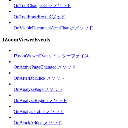
OnToolChangeTable メソッド
OnToolEraseRect メソッド
OnVisibleDocumentAreaChange メソッド
IZoomViewerEvents
IZoomViewerEvents インターフェイス
OnActivePageChanged メソッド
OnAfterDblClick メソッド
OnAnalyzePage メソッド
OnAnalyzeRegion メソッド
OnAnalyzeTable メソッド
OnBlockAdded メソッド