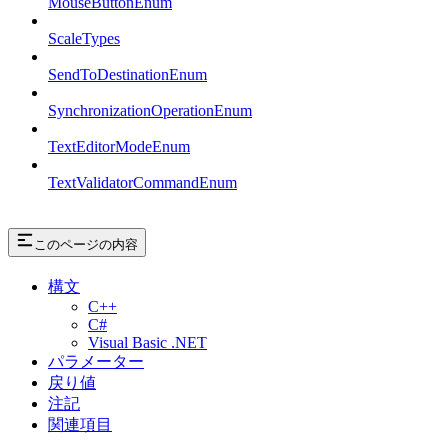
MouseButtonEnum
ScaleTypes
SendToDestinationEnum
SynchronizationOperationEnum
TextEditorModeEnum
TextValidatorCommandEnum
このページの内容
構文
C++
C#
Visual Basic .NET
パラメーター
戻り値
注記
関連項目