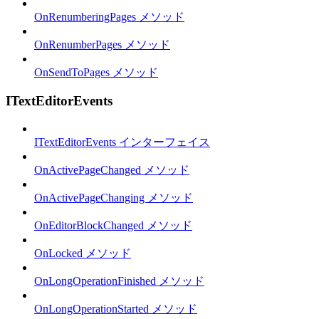
OnRenumberingPages メソッド
OnRenumberPages メソッド
OnSendToPages メソッド
ITextEditorEvents
ITextEditorEvents インターフェイス
OnActivePageChanged メソッド
OnActivePageChanging メソッド
OnEditorBlockChanged メソッド
OnLocked メソッド
OnLongOperationFinished メソッド
OnLongOperationStarted メソッド