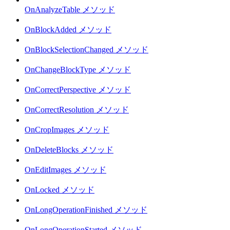
OnAnalyzeTable メソッド
OnBlockAdded メソッド
OnBlockSelectionChanged メソッド
OnChangeBlockType メソッド
OnCorrectPerspective メソッド
OnCorrectResolution メソッド
OnCropImages メソッド
OnDeleteBlocks メソッド
OnEditImages メソッド
OnLocked メソッド
OnLongOperationFinished メソッド
OnLongOperationStarted メソッド