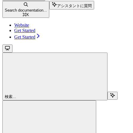
アシスタントに質問
Search documentation...
⌘
K
Website
Get Started
Get Started
検索...