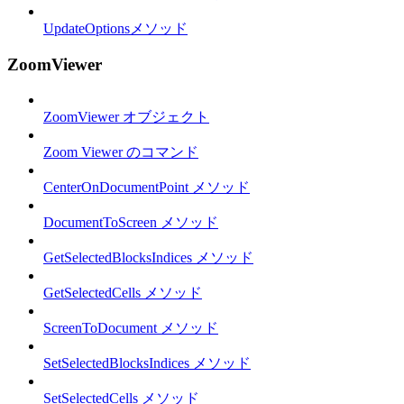
UpdateOptionsメソッド
ZoomViewer
ZoomViewer オブジェクト
Zoom Viewer のコマンド
CenterOnDocumentPoint メソッド
DocumentToScreen メソッド
GetSelectedBlocksIndices メソッド
GetSelectedCells メソッド
ScreenToDocument メソッド
SetSelectedBlocksIndices メソッド
SetSelectedCells メソッド