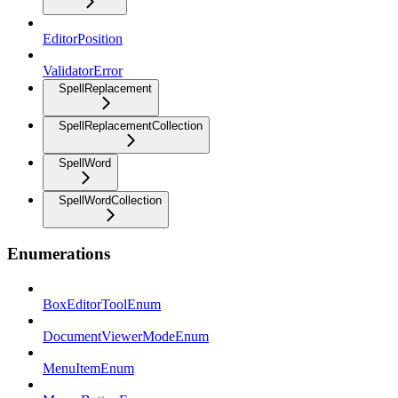
EditorPosition
ValidatorError
SpellReplacement
SpellReplacementCollection
SpellWord
SpellWordCollection
Enumerations
BoxEditorToolEnum
DocumentViewerModeEnum
MenuItemEnum