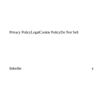
Privacy Policy
Legal
Cookie Policy
Do Not Sell
linkedin
x