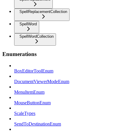
SpellReplacementCollection
SpellWord
SpellWordCollection
Enumerations
BoxEditorToolEnum
DocumentViewerModeEnum
MenuItemEnum
MouseButtonEnum
ScaleTypes
SendToDestinationEnum