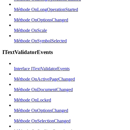
Méthode OnLongOperationStarted
Méthode OnOptionsChanged
Méthode OnScale
Méthode OnSymbolSelected
ITextValidatorEvents
Interface ITextValidatorEvents
Méthode OnActivePageChanged
Méthode OnDocumentChanged
Méthode OnLocked
Méthode OnOptionsChanged
Méthode OnSelectionChanged