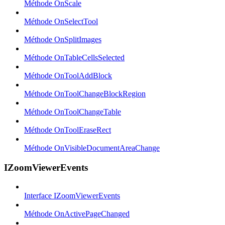
Méthode OnScale
Méthode OnSelectTool
Méthode OnSplitImages
Méthode OnTableCellsSelected
Méthode OnToolAddBlock
Méthode OnToolChangeBlockRegion
Méthode OnToolChangeTable
Méthode OnToolEraseRect
Méthode OnVisibleDocumentAreaChange
IZoomViewerEvents
Interface IZoomViewerEvents
Méthode OnActivePageChanged