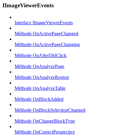
IImageViewerEvents
Interface IImageViewerEvents
Méthode OnActivePageChanged
Méthode OnActivePageChanging
Méthode OnAfterDblClick
Méthode OnAnalyzePage
Méthode OnAnalyzeRegion
Méthode OnAnalyzeTable
Méthode OnBlockAdded
Méthode OnBlockSelectionChanged
Méthode OnChangeBlockType
Méthode OnCorrectPerspective