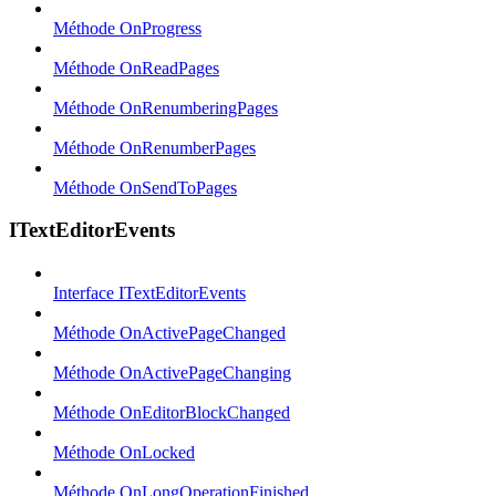
Méthode OnProgress
Méthode OnReadPages
Méthode OnRenumberingPages
Méthode OnRenumberPages
Méthode OnSendToPages
ITextEditorEvents
Interface ITextEditorEvents
Méthode OnActivePageChanged
Méthode OnActivePageChanging
Méthode OnEditorBlockChanged
Méthode OnLocked
Méthode OnLongOperationFinished