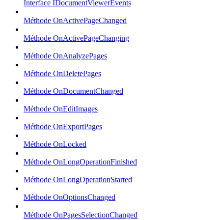
Interface IDocumentViewerEvents
Méthode OnActivePageChanged
Méthode OnActivePageChanging
Méthode OnAnalyzePages
Méthode OnDeletePages
Méthode OnDocumentChanged
Méthode OnEditImages
Méthode OnExportPages
Méthode OnLocked
Méthode OnLongOperationFinished
Méthode OnLongOperationStarted
Méthode OnOptionsChanged
Méthode OnPagesSelectionChanged