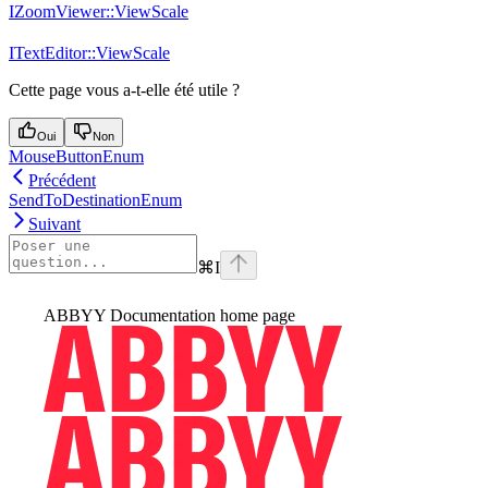
IZoomViewer::ViewScale
ITextEditor::ViewScale
Cette page vous a-t-elle été utile ?
Oui
Non
MouseButtonEnum
Précédent
SendToDestinationEnum
Suivant
⌘
I
ABBYY Documentation
home page