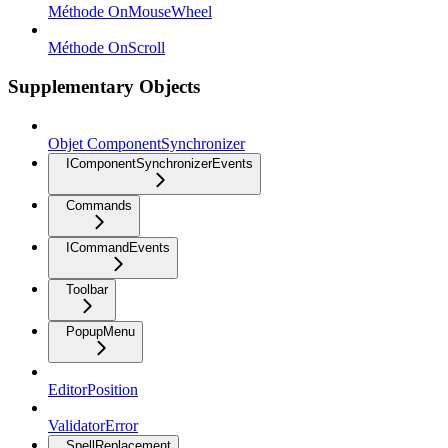
Méthode OnMouseWheel
Méthode OnScroll
Supplementary Objects
Objet ComponentSynchronizer
IComponentSynchronizerEvents
Commands
ICommandEvents
Toolbar
PopupMenu
EditorPosition
ValidatorError
SpellReplacement