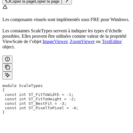
Copier la page
Copier la page
Les composants visuels sont implémentés sous FRE pour Windows.
Les constantes ScaleTypes servent à indiquer les types d’échelle
possibles. Elles peuvent être utilisées comme valeur de la propriété
ViewScale de l’objet
ImageViewer
,
ZoomViewer
ou
TextEditor
object.
module ScaleTypes
{
 const int ST_FitToWidth = -1;
 const int ST_FitToHeight = -2;
 const int ST_BestFit = -3;
 const int ST_PixelToPixel = -4;
}