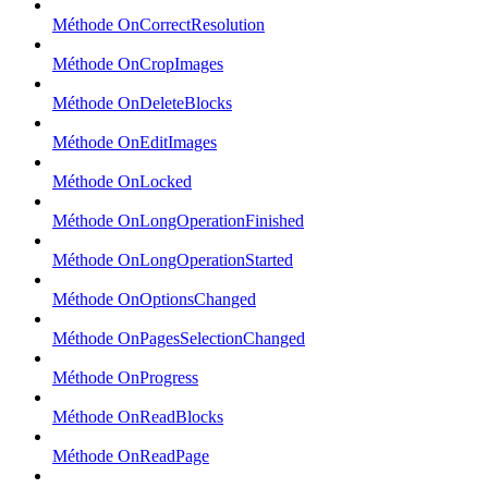
Méthode OnCorrectResolution
Méthode OnCropImages
Méthode OnDeleteBlocks
Méthode OnEditImages
Méthode OnLocked
Méthode OnLongOperationFinished
Méthode OnLongOperationStarted
Méthode OnOptionsChanged
Méthode OnPagesSelectionChanged
Méthode OnProgress
Méthode OnReadBlocks
Méthode OnReadPage