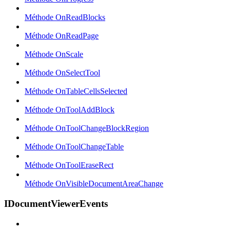
Méthode OnReadBlocks
Méthode OnReadPage
Méthode OnScale
Méthode OnSelectTool
Méthode OnTableCellsSelected
Méthode OnToolAddBlock
Méthode OnToolChangeBlockRegion
Méthode OnToolChangeTable
Méthode OnToolEraseRect
Méthode OnVisibleDocumentAreaChange
IDocumentViewerEvents