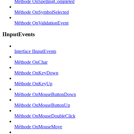
Méthode OnSpellingCompleted
Méthode OnSymbolSelected
Méthode OnValidationEvent
IInputEvents
Interface IInputEvents
Méthode OnChar
Méthode OnKeyDown
Méthode OnKeyUp
Méthode OnMouseButtonDown
Méthode OnMouseButtonUp
Méthode OnMouseDoubleClick
Méthode OnMouseMove