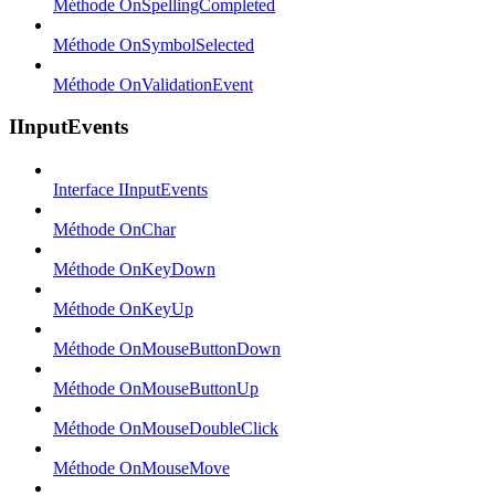
Méthode OnSpellingCompleted
Méthode OnSymbolSelected
Méthode OnValidationEvent
IInputEvents
Interface IInputEvents
Méthode OnChar
Méthode OnKeyDown
Méthode OnKeyUp
Méthode OnMouseButtonDown
Méthode OnMouseButtonUp
Méthode OnMouseDoubleClick
Méthode OnMouseMove