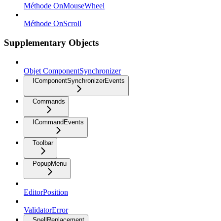
Méthode OnMouseWheel
Méthode OnScroll
Supplementary Objects
Objet ComponentSynchronizer
IComponentSynchronizerEvents
Commands
ICommandEvents
Toolbar
PopupMenu
EditorPosition
ValidatorError
SpellReplacement