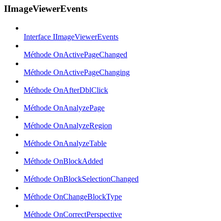
IImageViewerEvents
Interface IImageViewerEvents
Méthode OnActivePageChanged
Méthode OnActivePageChanging
Méthode OnAfterDblClick
Méthode OnAnalyzePage
Méthode OnAnalyzeRegion
Méthode OnAnalyzeTable
Méthode OnBlockAdded
Méthode OnBlockSelectionChanged
Méthode OnChangeBlockType
Méthode OnCorrectPerspective