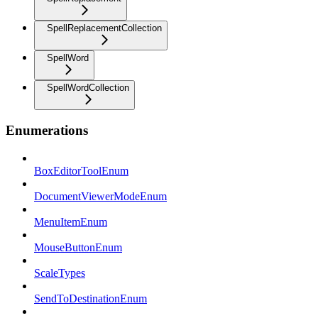
SpellReplacementCollection
SpellWord
SpellWordCollection
Enumerations
BoxEditorToolEnum
DocumentViewerModeEnum
MenuItemEnum
MouseButtonEnum
ScaleTypes
SendToDestinationEnum