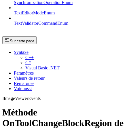
SynchronizationOperationEnum
TextEditorModeEnum
TextValidatorCommandEnum
Sur cette page
Syntaxe
C++
C#
Visual Basic .NET
Paramètres
Valeurs de retour
Remarques
Voir aussi
IImageViewerEvents
Méthode
OnToolChangeBlockRegion de