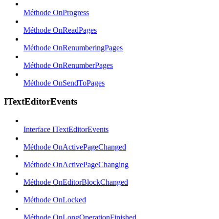
Méthode OnProgress
Méthode OnReadPages
Méthode OnRenumberingPages
Méthode OnRenumberPages
Méthode OnSendToPages
ITextEditorEvents
Interface ITextEditorEvents
Méthode OnActivePageChanged
Méthode OnActivePageChanging
Méthode OnEditorBlockChanged
Méthode OnLocked
Méthode OnLongOperationFinished