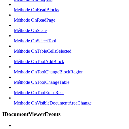
Méthode OnReadBlocks
Méthode OnReadPage
Méthode OnScale
Méthode OnSelectTool
Méthode OnTableCellsSelected
Méthode OnToolAddBlock
Méthode OnToolChangeBlockRegion
Méthode OnToolChangeTable
Méthode OnToolEraseRect
Méthode OnVisibleDocumentAreaChange
IDocumentViewerEvents