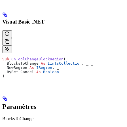
Visual Basic .NET
Sub 
OnToolChangeBlockRegion
(
 _
  BlocksToChange 
As
 IIntsCollection
,
 _
 _
  NewRegion 
As
 IRegion
,
 _
  ByRef Cancel 
As
 Boolean
 _
)
Paramètres
BlocksToChange