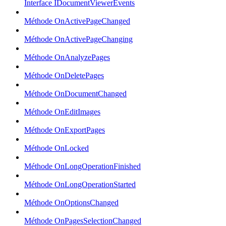
Interface IDocumentViewerEvents
Méthode OnActivePageChanged
Méthode OnActivePageChanging
Méthode OnAnalyzePages
Méthode OnDeletePages
Méthode OnDocumentChanged
Méthode OnEditImages
Méthode OnExportPages
Méthode OnLocked
Méthode OnLongOperationFinished
Méthode OnLongOperationStarted
Méthode OnOptionsChanged
Méthode OnPagesSelectionChanged