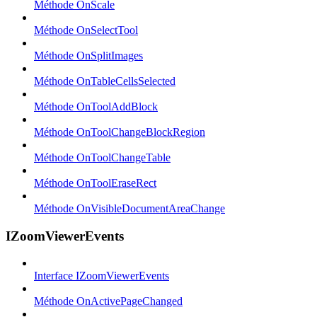
Méthode OnScale
Méthode OnSelectTool
Méthode OnSplitImages
Méthode OnTableCellsSelected
Méthode OnToolAddBlock
Méthode OnToolChangeBlockRegion
Méthode OnToolChangeTable
Méthode OnToolEraseRect
Méthode OnVisibleDocumentAreaChange
IZoomViewerEvents
Interface IZoomViewerEvents
Méthode OnActivePageChanged