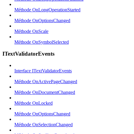
Méthode OnLongOperationStarted
Méthode OnOptionsChanged
Méthode OnScale
Méthode OnSymbolSelected
ITextValidatorEvents
Interface ITextValidatorEvents
Méthode OnActivePageChanged
Méthode OnDocumentChanged
Méthode OnLocked
Méthode OnOptionsChanged
Méthode OnSelectionChanged