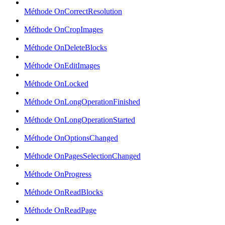
Méthode OnCorrectResolution
Méthode OnCropImages
Méthode OnDeleteBlocks
Méthode OnEditImages
Méthode OnLocked
Méthode OnLongOperationFinished
Méthode OnLongOperationStarted
Méthode OnOptionsChanged
Méthode OnPagesSelectionChanged
Méthode OnProgress
Méthode OnReadBlocks
Méthode OnReadPage