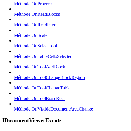
Méthode OnProgress
Méthode OnReadBlocks
Méthode OnReadPage
Méthode OnScale
Méthode OnSelectTool
Méthode OnTableCellsSelected
Méthode OnToolAddBlock
Méthode OnToolChangeBlockRegion
Méthode OnToolChangeTable
Méthode OnToolEraseRect
Méthode OnVisibleDocumentAreaChange
IDocumentViewerEvents