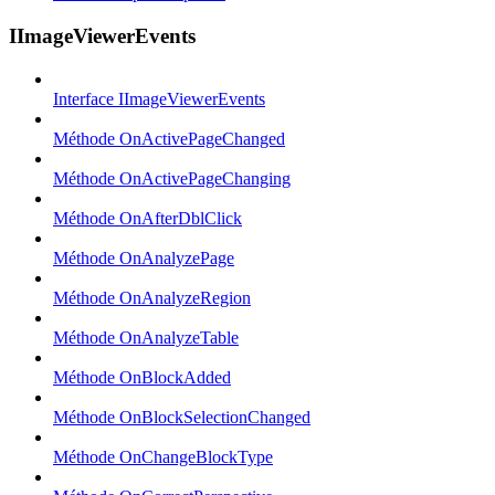
IImageViewerEvents
Interface IImageViewerEvents
Méthode OnActivePageChanged
Méthode OnActivePageChanging
Méthode OnAfterDblClick
Méthode OnAnalyzePage
Méthode OnAnalyzeRegion
Méthode OnAnalyzeTable
Méthode OnBlockAdded
Méthode OnBlockSelectionChanged
Méthode OnChangeBlockType