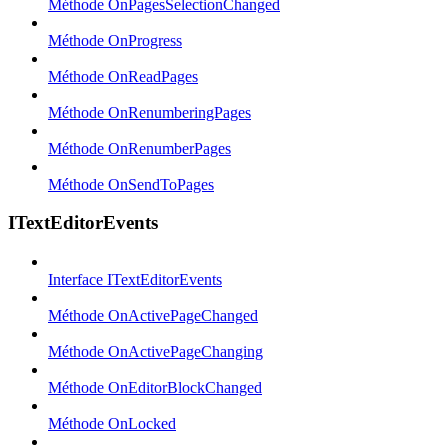
Méthode OnPagesSelectionChanged
Méthode OnProgress
Méthode OnReadPages
Méthode OnRenumberingPages
Méthode OnRenumberPages
Méthode OnSendToPages
ITextEditorEvents
Interface ITextEditorEvents
Méthode OnActivePageChanged
Méthode OnActivePageChanging
Méthode OnEditorBlockChanged
Méthode OnLocked