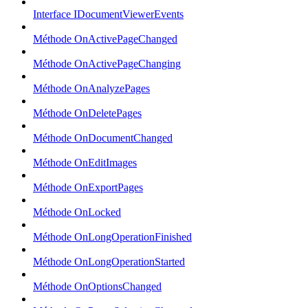
Interface IDocumentViewerEvents
Méthode OnActivePageChanged
Méthode OnActivePageChanging
Méthode OnAnalyzePages
Méthode OnDeletePages
Méthode OnDocumentChanged
Méthode OnEditImages
Méthode OnExportPages
Méthode OnLocked
Méthode OnLongOperationFinished
Méthode OnLongOperationStarted
Méthode OnOptionsChanged