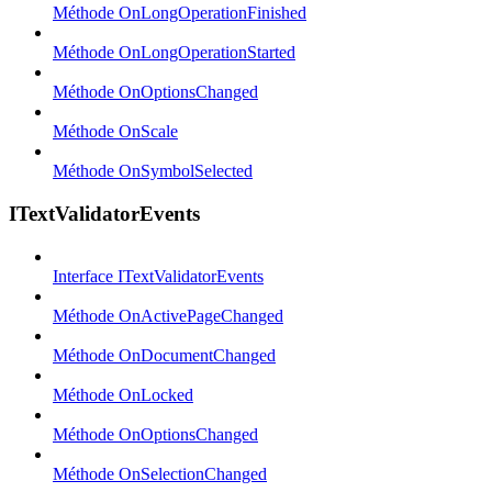
Méthode OnLongOperationFinished
Méthode OnLongOperationStarted
Méthode OnOptionsChanged
Méthode OnScale
Méthode OnSymbolSelected
ITextValidatorEvents
Interface ITextValidatorEvents
Méthode OnActivePageChanged
Méthode OnDocumentChanged
Méthode OnLocked
Méthode OnOptionsChanged
Méthode OnSelectionChanged