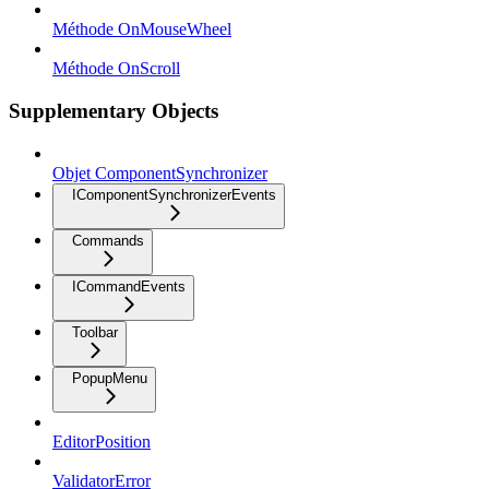
Méthode OnMouseWheel
Méthode OnScroll
Supplementary Objects
Objet ComponentSynchronizer
IComponentSynchronizerEvents
Commands
ICommandEvents
Toolbar
PopupMenu
EditorPosition
ValidatorError