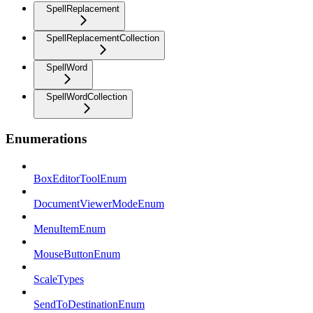
SpellReplacement
SpellReplacementCollection
SpellWord
SpellWordCollection
Enumerations
BoxEditorToolEnum
DocumentViewerModeEnum
MenuItemEnum
MouseButtonEnum
ScaleTypes
SendToDestinationEnum