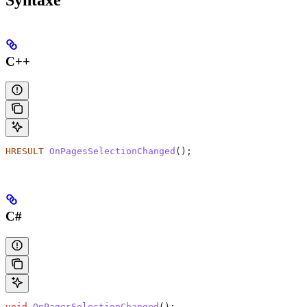
C++
HRESULT
 OnPagesSelectionChanged
();
C#
void
 OnPagesSelectionChanged
();