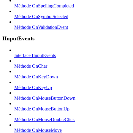
Méthode OnSpellingCompleted
Méthode OnSymbolSelected
Méthode OnValidationEvent
IInputEvents
Interface IInputEvents
Méthode OnChar
Méthode OnKeyDown
Méthode OnKeyUp
Méthode OnMouseButtonDown
Méthode OnMouseButtonUp
Méthode OnMouseDoubleClick
Méthode OnMouseMove