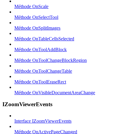
Méthode OnScale
Méthode OnSelectTool
Méthode OnSplitImages
Méthode OnTableCellsSelected
Méthode OnToolAddBlock
Méthode OnToolChangeBlockRegion
Méthode OnToolChangeTable
Méthode OnToolEraseRect
Méthode OnVisibleDocumentAreaChange
IZoomViewerEvents
Interface IZoomViewerEvents
Méthode OnActivePageChanged