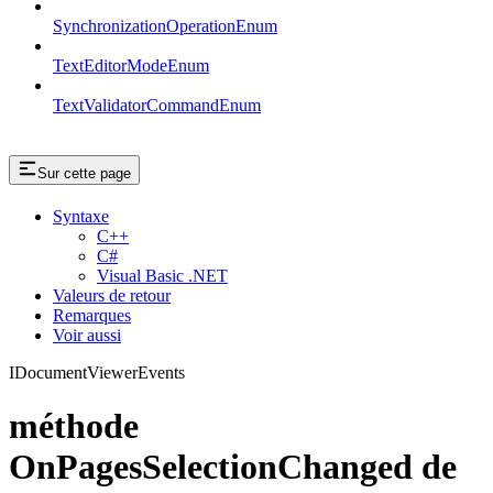
SynchronizationOperationEnum
TextEditorModeEnum
TextValidatorCommandEnum
Sur cette page
Syntaxe
C++
C#
Visual Basic .NET
Valeurs de retour
Remarques
Voir aussi
IDocumentViewerEvents
méthode
OnPagesSelectionChanged de