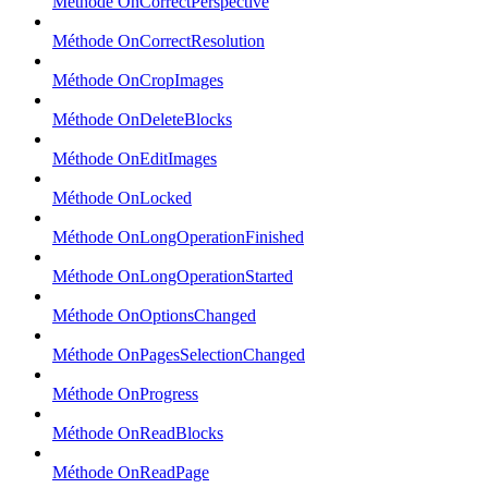
Méthode OnCorrectPerspective
Méthode OnCorrectResolution
Méthode OnCropImages
Méthode OnDeleteBlocks
Méthode OnEditImages
Méthode OnLocked
Méthode OnLongOperationFinished
Méthode OnLongOperationStarted
Méthode OnOptionsChanged
Méthode OnPagesSelectionChanged
Méthode OnProgress
Méthode OnReadBlocks
Méthode OnReadPage