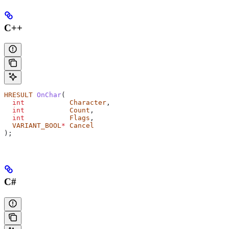
C++
HRESULT
 OnChar
(
  int
           Character
,
  int
           Count
,
  int
           Flags
,
  VARIANT_BOOL
*
 Cancel
);
C#