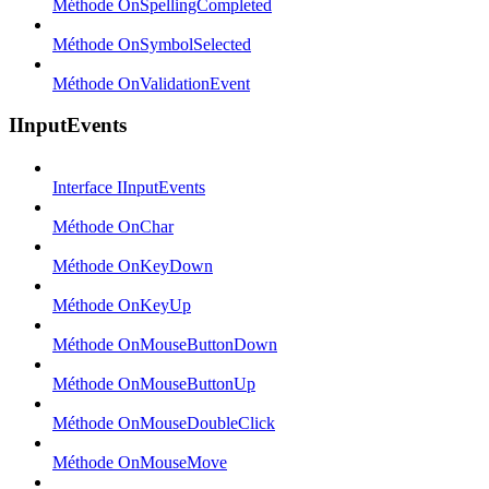
Méthode OnSpellingCompleted
Méthode OnSymbolSelected
Méthode OnValidationEvent
IInputEvents
Interface IInputEvents
Méthode OnChar
Méthode OnKeyDown
Méthode OnKeyUp
Méthode OnMouseButtonDown
Méthode OnMouseButtonUp
Méthode OnMouseDoubleClick
Méthode OnMouseMove