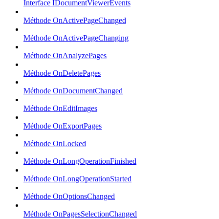
Interface IDocumentViewerEvents
Méthode OnActivePageChanged
Méthode OnActivePageChanging
Méthode OnAnalyzePages
Méthode OnDeletePages
Méthode OnDocumentChanged
Méthode OnEditImages
Méthode OnExportPages
Méthode OnLocked
Méthode OnLongOperationFinished
Méthode OnLongOperationStarted
Méthode OnOptionsChanged
Méthode OnPagesSelectionChanged