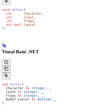
void
 OnChar
(
  int
      Character
,
  int
      Count
,
  int
      Flags
,
  out
 bool
 Cancel
);
Visual Basic .NET
Sub 
OnChar
(
 _
  Character 
As
 Integer
,
 _
  Count 
As
 Integer
,
 _
  Flags 
As
 Integer
,
 _
  ByRef Cancel 
As
 Boolean
 _
)