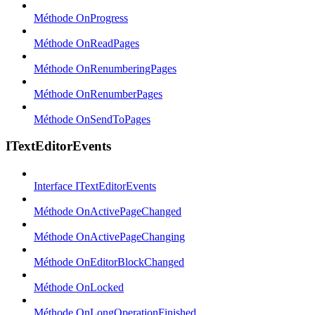
Méthode OnProgress
Méthode OnReadPages
Méthode OnRenumberingPages
Méthode OnRenumberPages
Méthode OnSendToPages
ITextEditorEvents
Interface ITextEditorEvents
Méthode OnActivePageChanged
Méthode OnActivePageChanging
Méthode OnEditorBlockChanged
Méthode OnLocked
Méthode OnLongOperationFinished