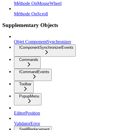
Méthode OnMouseWheel
Méthode OnScroll
Supplementary Objects
Objet ComponentSynchronizer
IComponentSynchronizerEvents
Commands
ICommandEvents
Toolbar
PopupMenu
EditorPosition
ValidatorError
SpellReplacement