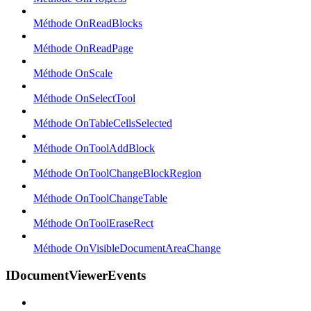
Méthode OnReadBlocks
Méthode OnReadPage
Méthode OnScale
Méthode OnSelectTool
Méthode OnTableCellsSelected
Méthode OnToolAddBlock
Méthode OnToolChangeBlockRegion
Méthode OnToolChangeTable
Méthode OnToolEraseRect
Méthode OnVisibleDocumentAreaChange
IDocumentViewerEvents