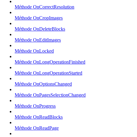
Méthode OnCorrectResolution
Méthode OnCropImages
Méthode OnDeleteBlocks
Méthode OnEditImages
Méthode OnLocked
Méthode OnLongOperationFinished
Méthode OnLongOperationStarted
Méthode OnOptionsChanged
Méthode OnPagesSelectionChanged
Méthode OnProgress
Méthode OnReadBlocks
Méthode OnReadPage