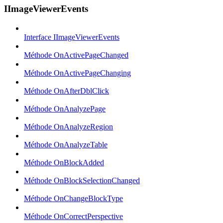
IImageViewerEvents
Interface IImageViewerEvents
Méthode OnActivePageChanged
Méthode OnActivePageChanging
Méthode OnAfterDblClick
Méthode OnAnalyzePage
Méthode OnAnalyzeRegion
Méthode OnAnalyzeTable
Méthode OnBlockAdded
Méthode OnBlockSelectionChanged
Méthode OnChangeBlockType
Méthode OnCorrectPerspective