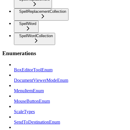
SpellReplacementCollection
SpellWord
SpellWordCollection
Enumerations
BoxEditorToolEnum
DocumentViewerModeEnum
MenuItemEnum
MouseButtonEnum
ScaleTypes
SendToDestinationEnum