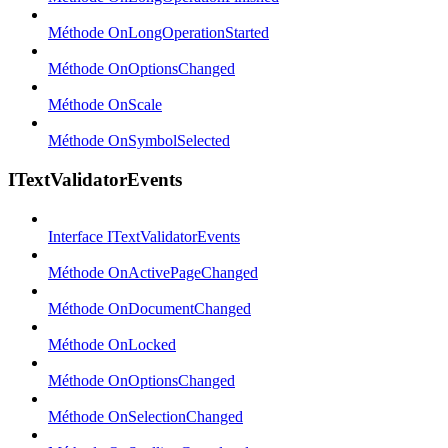
Méthode OnLongOperationStarted
Méthode OnOptionsChanged
Méthode OnScale
Méthode OnSymbolSelected
ITextValidatorEvents
Interface ITextValidatorEvents
Méthode OnActivePageChanged
Méthode OnDocumentChanged
Méthode OnLocked
Méthode OnOptionsChanged
Méthode OnSelectionChanged