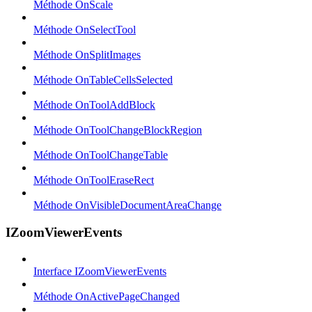
Méthode OnScale
Méthode OnSelectTool
Méthode OnSplitImages
Méthode OnTableCellsSelected
Méthode OnToolAddBlock
Méthode OnToolChangeBlockRegion
Méthode OnToolChangeTable
Méthode OnToolEraseRect
Méthode OnVisibleDocumentAreaChange
IZoomViewerEvents
Interface IZoomViewerEvents
Méthode OnActivePageChanged