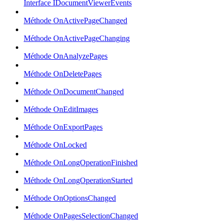
Interface IDocumentViewerEvents
Méthode OnActivePageChanged
Méthode OnActivePageChanging
Méthode OnAnalyzePages
Méthode OnDeletePages
Méthode OnDocumentChanged
Méthode OnEditImages
Méthode OnExportPages
Méthode OnLocked
Méthode OnLongOperationFinished
Méthode OnLongOperationStarted
Méthode OnOptionsChanged
Méthode OnPagesSelectionChanged