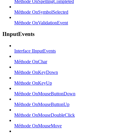
Méthode OnSpellingCompleted
Méthode OnSymbolSelected
Méthode OnValidationEvent
IInputEvents
Interface IInputEvents
Méthode OnChar
Méthode OnKeyDown
Méthode OnKeyUp
Méthode OnMouseButtonDown
Méthode OnMouseButtonUp
Méthode OnMouseDoubleClick
Méthode OnMouseMove