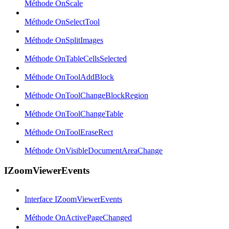
Méthode OnScale
Méthode OnSelectTool
Méthode OnSplitImages
Méthode OnTableCellsSelected
Méthode OnToolAddBlock
Méthode OnToolChangeBlockRegion
Méthode OnToolChangeTable
Méthode OnToolEraseRect
Méthode OnVisibleDocumentAreaChange
IZoomViewerEvents
Interface IZoomViewerEvents
Méthode OnActivePageChanged