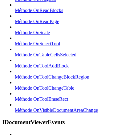
Méthode OnReadBlocks
Méthode OnReadPage
Méthode OnScale
Méthode OnSelectTool
Méthode OnTableCellsSelected
Méthode OnToolAddBlock
Méthode OnToolChangeBlockRegion
Méthode OnToolChangeTable
Méthode OnToolEraseRect
Méthode OnVisibleDocumentAreaChange
IDocumentViewerEvents