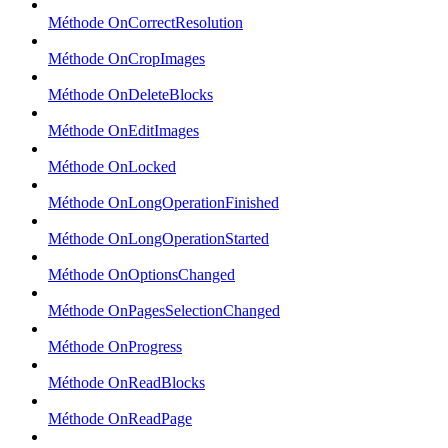
Méthode OnCorrectResolution
Méthode OnCropImages
Méthode OnDeleteBlocks
Méthode OnEditImages
Méthode OnLocked
Méthode OnLongOperationFinished
Méthode OnLongOperationStarted
Méthode OnOptionsChanged
Méthode OnPagesSelectionChanged
Méthode OnProgress
Méthode OnReadBlocks
Méthode OnReadPage