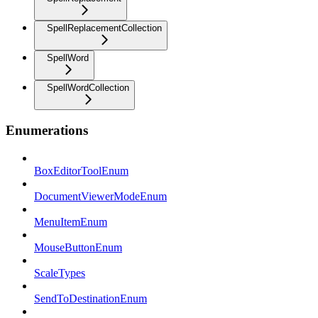
SpellReplacementCollection
SpellWord
SpellWordCollection
Enumerations
BoxEditorToolEnum
DocumentViewerModeEnum
MenuItemEnum
MouseButtonEnum
ScaleTypes
SendToDestinationEnum