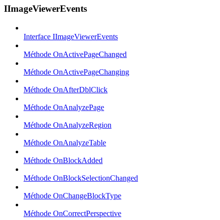
IImageViewerEvents
Interface IImageViewerEvents
Méthode OnActivePageChanged
Méthode OnActivePageChanging
Méthode OnAfterDblClick
Méthode OnAnalyzePage
Méthode OnAnalyzeRegion
Méthode OnAnalyzeTable
Méthode OnBlockAdded
Méthode OnBlockSelectionChanged
Méthode OnChangeBlockType
Méthode OnCorrectPerspective