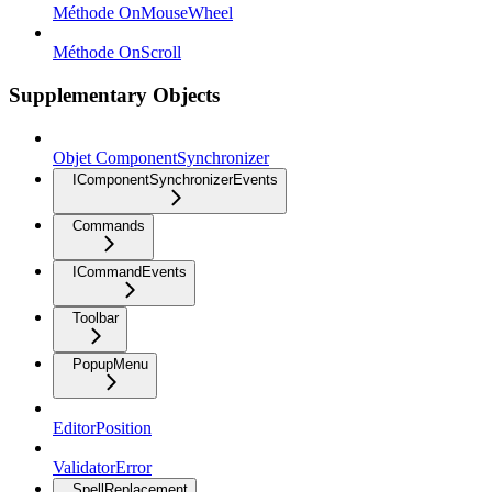
Méthode OnMouseWheel
Méthode OnScroll
Supplementary Objects
Objet ComponentSynchronizer
IComponentSynchronizerEvents
Commands
ICommandEvents
Toolbar
PopupMenu
EditorPosition
ValidatorError
SpellReplacement