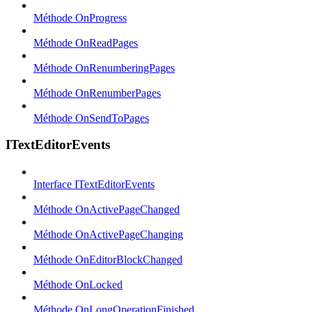
Méthode OnProgress
Méthode OnReadPages
Méthode OnRenumberingPages
Méthode OnRenumberPages
Méthode OnSendToPages
ITextEditorEvents
Interface ITextEditorEvents
Méthode OnActivePageChanged
Méthode OnActivePageChanging
Méthode OnEditorBlockChanged
Méthode OnLocked
Méthode OnLongOperationFinished