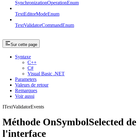
SynchronizationOperationEnum
TextEditorModeEnum
TextValidatorCommandEnum
Sur cette page
Syntaxe
C++
C#
Visual Basic .NET
Parameters
Valeurs de retour
Remarques
Voir aussi
ITextValidatorEvents
Méthode OnSymbolSelected de
l'interface