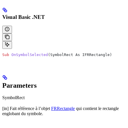
Visual Basic .NET
Sub
 OnSymbolSelected
(
SymbolRect As IFRRectangle
)
Parameters
SymbolRect
[in] Fait référence à l’objet
FRRectangle
qui contient le rectangle
englobant du symbole.