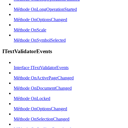
Méthode OnLongOperationStarted
Méthode OnOptionsChanged
Méthode OnScale
Méthode OnSymbolSelected
ITextValidatorEvents
Interface ITextValidatorEvents
Méthode OnActivePageChanged
Méthode OnDocumentChanged
Méthode OnLocked
Méthode OnOptionsChanged
Méthode OnSelectionChanged