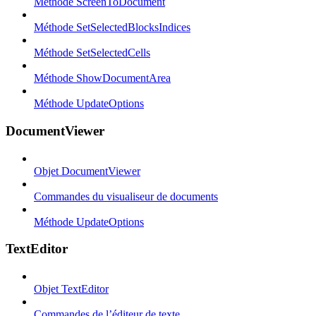
Méthode ScreenToDocument
Méthode SetSelectedBlocksIndices
Méthode SetSelectedCells
Méthode ShowDocumentArea
Méthode UpdateOptions
DocumentViewer
Objet DocumentViewer
Commandes du visualiseur de documents
Méthode UpdateOptions
TextEditor
Objet TextEditor
Commandes de l’éditeur de texte