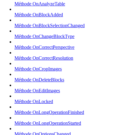
Méthode OnAnalyzeTable
Méthode OnBlockAdded
Méthode OnBlockSelectionChanged
Méthode OnChangeBlockType
Méthode OnCorrectPerspective
Méthode OnCorrectResolution
Méthode OnCropImages
Méthode OnDeleteBlocks
Méthode OnEditImages
Méthode OnLocked
Méthode OnLongOperationFinished
Méthode OnLongOperationStarted
Méthode OnOptionsChanged