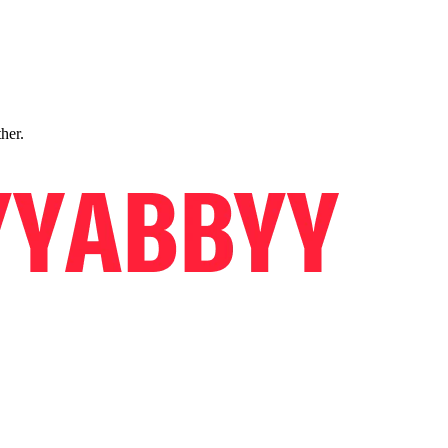
ther.