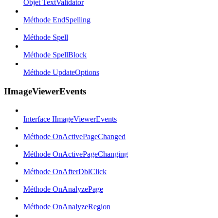
Objet TextValidator
Méthode EndSpelling
Méthode Spell
Méthode SpellBlock
Méthode UpdateOptions
IImageViewerEvents
Interface IImageViewerEvents
Méthode OnActivePageChanged
Méthode OnActivePageChanging
Méthode OnAfterDblClick
Méthode OnAnalyzePage
Méthode OnAnalyzeRegion