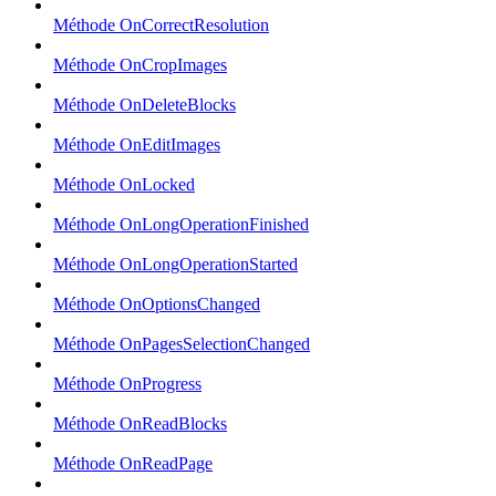
Méthode OnCorrectResolution
Méthode OnCropImages
Méthode OnDeleteBlocks
Méthode OnEditImages
Méthode OnLocked
Méthode OnLongOperationFinished
Méthode OnLongOperationStarted
Méthode OnOptionsChanged
Méthode OnPagesSelectionChanged
Méthode OnProgress
Méthode OnReadBlocks
Méthode OnReadPage