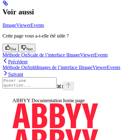
Voir aussi
IImageViewerEvents
Cette page vous a-t-elle été utile ?
Oui
Non
Méthode OnScale de l’interface IImageViewerEvents
Précédent
Méthode OnSplitImages de l’interface IImageViewerEvents
Suivant
⌘
I
ABBYY Documentation
home page