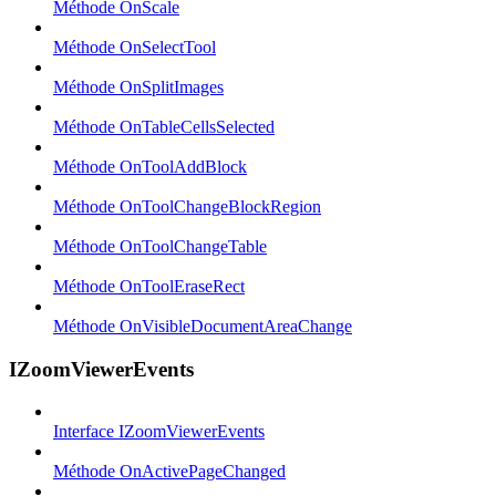
Méthode OnScale
Méthode OnSelectTool
Méthode OnSplitImages
Méthode OnTableCellsSelected
Méthode OnToolAddBlock
Méthode OnToolChangeBlockRegion
Méthode OnToolChangeTable
Méthode OnToolEraseRect
Méthode OnVisibleDocumentAreaChange
IZoomViewerEvents
Interface IZoomViewerEvents
Méthode OnActivePageChanged