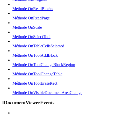
Méthode OnReadBlocks
Méthode OnReadPage
Méthode OnScale
Méthode OnSelectTool
Méthode OnTableCellsSelected
Méthode OnToolAddBlock
Méthode OnToolChangeBlockRegion
Méthode OnToolChangeTable
Méthode OnToolEraseRect
Méthode OnVisibleDocumentAreaChange
IDocumentViewerEvents