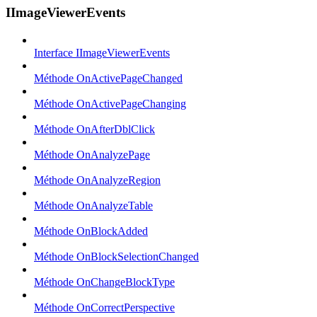
IImageViewerEvents
Interface IImageViewerEvents
Méthode OnActivePageChanged
Méthode OnActivePageChanging
Méthode OnAfterDblClick
Méthode OnAnalyzePage
Méthode OnAnalyzeRegion
Méthode OnAnalyzeTable
Méthode OnBlockAdded
Méthode OnBlockSelectionChanged
Méthode OnChangeBlockType
Méthode OnCorrectPerspective