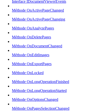
Interface IDocumentViewerEvents
Méthode OnActivePageChanged
Méthode OnActivePageChanging
Méthode OnAnalyzePages
Méthode OnDeletePages
Méthode OnDocumentChanged
Méthode OnEditImages
Méthode OnExportPages
Méthode OnLocked
Méthode OnLongOperationFinished
Méthode OnLongOperationStarted
Méthode OnOptionsChanged
Méthode OnPagesSelectionChanged