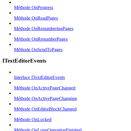
Méthode OnProgress
Méthode OnReadPages
Méthode OnRenumberingPages
Méthode OnRenumberPages
Méthode OnSendToPages
ITextEditorEvents
Interface ITextEditorEvents
Méthode OnActivePageChanged
Méthode OnActivePageChanging
Méthode OnEditorBlockChanged
Méthode OnLocked
Méthode OnLongOperationFinished