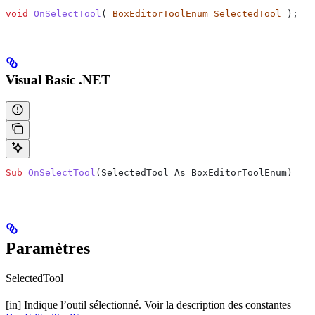
void
 OnSelectTool
( 
BoxEditorToolEnum
 SelectedTool
 );
Visual Basic .NET
Sub
 OnSelectTool
(
SelectedTool As BoxEditorToolEnum
)
Paramètres
SelectedTool
[in] Indique l’outil sélectionné. Voir la description des constantes