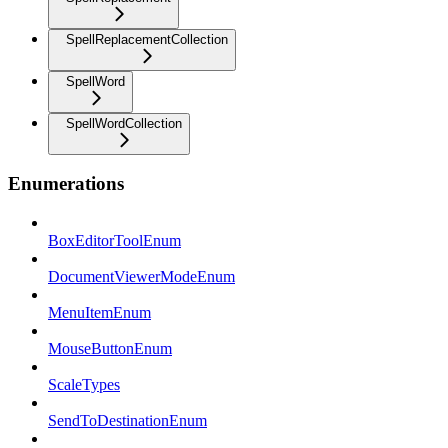
SpellReplacementCollection
SpellWord
SpellWordCollection
Enumerations
BoxEditorToolEnum
DocumentViewerModeEnum
MenuItemEnum
MouseButtonEnum
ScaleTypes
SendToDestinationEnum