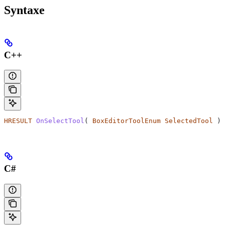
Syntaxe
C++
HRESULT
 OnSelectTool
( 
BoxEditorToolEnum
 SelectedTool
 );
C#