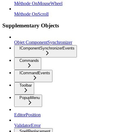
Méthode OnMouseWheel
Méthode OnScroll
Supplementary Objects
Objet ComponentSynchronizer
IComponentSynchronizerEvents
Commands
ICommandEvents
Toolbar
PopupMenu
EditorPosition
ValidatorError
SpellReplacement