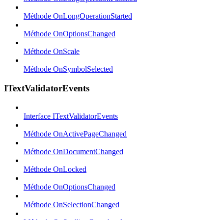
Méthode OnLongOperationStarted
Méthode OnOptionsChanged
Méthode OnScale
Méthode OnSymbolSelected
ITextValidatorEvents
Interface ITextValidatorEvents
Méthode OnActivePageChanged
Méthode OnDocumentChanged
Méthode OnLocked
Méthode OnOptionsChanged
Méthode OnSelectionChanged