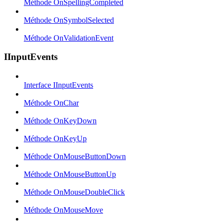
Méthode OnSpellingCompleted
Méthode OnSymbolSelected
Méthode OnValidationEvent
IInputEvents
Interface IInputEvents
Méthode OnChar
Méthode OnKeyDown
Méthode OnKeyUp
Méthode OnMouseButtonDown
Méthode OnMouseButtonUp
Méthode OnMouseDoubleClick
Méthode OnMouseMove