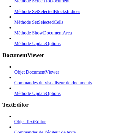
Méthode ScreenToDocument
Méthode SetSelectedBlocksIndices
Méthode SetSelectedCells
Méthode ShowDocumentArea
Méthode UpdateOptions
DocumentViewer
Objet DocumentViewer
Commandes du visualiseur de documents
Méthode UpdateOptions
TextEditor
Objet TextEditor
Commandes de l’éditeur de texte