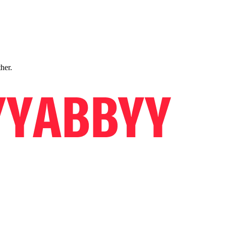
ther.