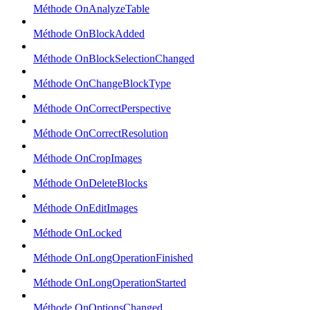
Méthode OnAnalyzeTable
Méthode OnBlockAdded
Méthode OnBlockSelectionChanged
Méthode OnChangeBlockType
Méthode OnCorrectPerspective
Méthode OnCorrectResolution
Méthode OnCropImages
Méthode OnDeleteBlocks
Méthode OnEditImages
Méthode OnLocked
Méthode OnLongOperationFinished
Méthode OnLongOperationStarted
Méthode OnOptionsChanged