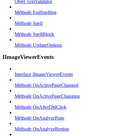
Objet TextValidator
Méthode EndSpelling
Méthode Spell
Méthode SpellBlock
Méthode UpdateOptions
IImageViewerEvents
Interface IImageViewerEvents
Méthode OnActivePageChanged
Méthode OnActivePageChanging
Méthode OnAfterDblClick
Méthode OnAnalyzePage
Méthode OnAnalyzeRegion