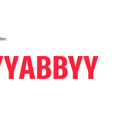
ther.