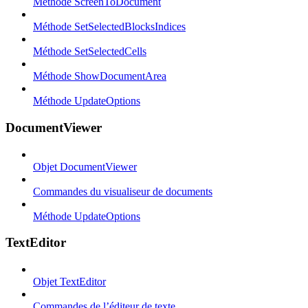
Méthode ScreenToDocument
Méthode SetSelectedBlocksIndices
Méthode SetSelectedCells
Méthode ShowDocumentArea
Méthode UpdateOptions
DocumentViewer
Objet DocumentViewer
Commandes du visualiseur de documents
Méthode UpdateOptions
TextEditor
Objet TextEditor
Commandes de l’éditeur de texte