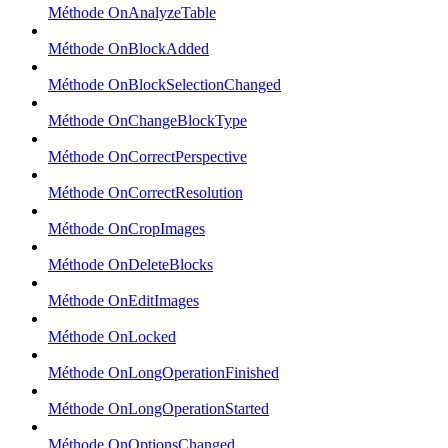
Méthode OnAnalyzeTable
Méthode OnBlockAdded
Méthode OnBlockSelectionChanged
Méthode OnChangeBlockType
Méthode OnCorrectPerspective
Méthode OnCorrectResolution
Méthode OnCropImages
Méthode OnDeleteBlocks
Méthode OnEditImages
Méthode OnLocked
Méthode OnLongOperationFinished
Méthode OnLongOperationStarted
Méthode OnOptionsChanged