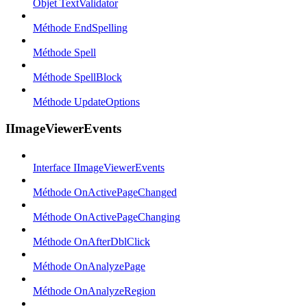
Objet TextValidator
Méthode EndSpelling
Méthode Spell
Méthode SpellBlock
Méthode UpdateOptions
IImageViewerEvents
Interface IImageViewerEvents
Méthode OnActivePageChanged
Méthode OnActivePageChanging
Méthode OnAfterDblClick
Méthode OnAnalyzePage
Méthode OnAnalyzeRegion