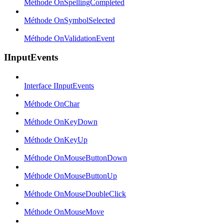
Méthode OnSpellingCompleted
Méthode OnSymbolSelected
Méthode OnValidationEvent
IInputEvents
Interface IInputEvents
Méthode OnChar
Méthode OnKeyDown
Méthode OnKeyUp
Méthode OnMouseButtonDown
Méthode OnMouseButtonUp
Méthode OnMouseDoubleClick
Méthode OnMouseMove