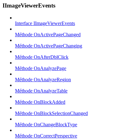
IImageViewerEvents
Interface IImageViewerEvents
Méthode OnActivePageChanged
Méthode OnActivePageChanging
Méthode OnAfterDblClick
Méthode OnAnalyzePage
Méthode OnAnalyzeRegion
Méthode OnAnalyzeTable
Méthode OnBlockAdded
Méthode OnBlockSelectionChanged
Méthode OnChangeBlockType
Méthode OnCorrectPerspective