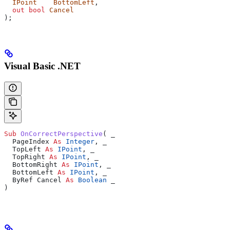
  IPoint
    BottomLeft
,
  out
 bool
 Cancel
);
Visual Basic .NET
Sub 
OnCorrectPerspective
(
 _
  PageIndex 
As
 Integer
,
 _
  TopLeft 
As
 IPoint
,
 _
  TopRight 
As
 IPoint
,
 _
  BottomRight 
As
 IPoint
,
 _
  BottomLeft 
As
 IPoint
,
 _
  ByRef Cancel 
As
 Boolean
 _
)