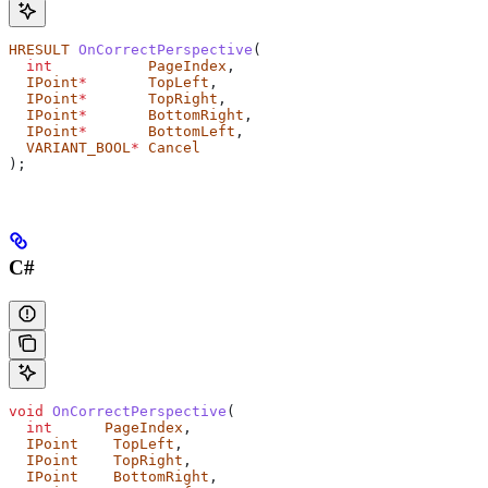
HRESULT
 OnCorrectPerspective
(
  int
           PageIndex
,
  IPoint
*
       TopLeft
,
  IPoint
*
       TopRight
,
  IPoint
*
       BottomRight
,
  IPoint
*
       BottomLeft
,
  VARIANT_BOOL
*
 Cancel
);
C#
void
 OnCorrectPerspective
(
  int
      PageIndex
,
  IPoint
    TopLeft
,
  IPoint
    TopRight
,
  IPoint
    BottomRight
,