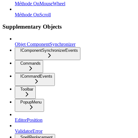
Méthode OnMouseWheel
Méthode OnScroll
Supplementary Objects
Objet ComponentSynchronizer
IComponentSynchronizerEvents
Commands
ICommandEvents
Toolbar
PopupMenu
EditorPosition
ValidatorError
SpellReplacement