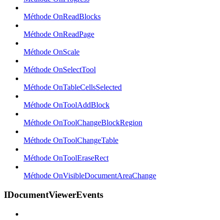
Méthode OnReadBlocks
Méthode OnReadPage
Méthode OnScale
Méthode OnSelectTool
Méthode OnTableCellsSelected
Méthode OnToolAddBlock
Méthode OnToolChangeBlockRegion
Méthode OnToolChangeTable
Méthode OnToolEraseRect
Méthode OnVisibleDocumentAreaChange
IDocumentViewerEvents