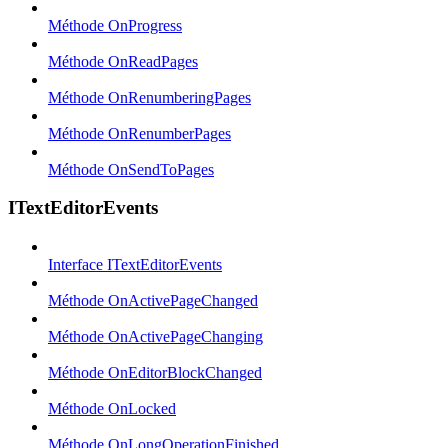
Méthode OnProgress
Méthode OnReadPages
Méthode OnRenumberingPages
Méthode OnRenumberPages
Méthode OnSendToPages
ITextEditorEvents
Interface ITextEditorEvents
Méthode OnActivePageChanged
Méthode OnActivePageChanging
Méthode OnEditorBlockChanged
Méthode OnLocked
Méthode OnLongOperationFinished