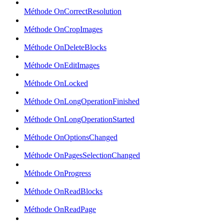
Méthode OnCorrectResolution
Méthode OnCropImages
Méthode OnDeleteBlocks
Méthode OnEditImages
Méthode OnLocked
Méthode OnLongOperationFinished
Méthode OnLongOperationStarted
Méthode OnOptionsChanged
Méthode OnPagesSelectionChanged
Méthode OnProgress
Méthode OnReadBlocks
Méthode OnReadPage