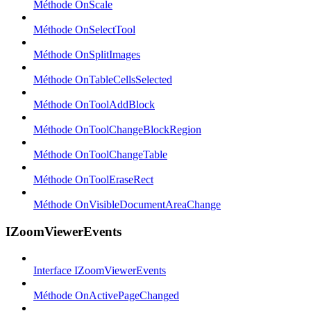
Méthode OnScale
Méthode OnSelectTool
Méthode OnSplitImages
Méthode OnTableCellsSelected
Méthode OnToolAddBlock
Méthode OnToolChangeBlockRegion
Méthode OnToolChangeTable
Méthode OnToolEraseRect
Méthode OnVisibleDocumentAreaChange
IZoomViewerEvents
Interface IZoomViewerEvents
Méthode OnActivePageChanged