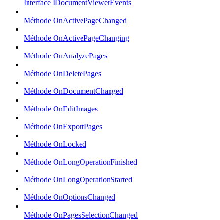
Interface IDocumentViewerEvents
Méthode OnActivePageChanged
Méthode OnActivePageChanging
Méthode OnAnalyzePages
Méthode OnDeletePages
Méthode OnDocumentChanged
Méthode OnEditImages
Méthode OnExportPages
Méthode OnLocked
Méthode OnLongOperationFinished
Méthode OnLongOperationStarted
Méthode OnOptionsChanged
Méthode OnPagesSelectionChanged