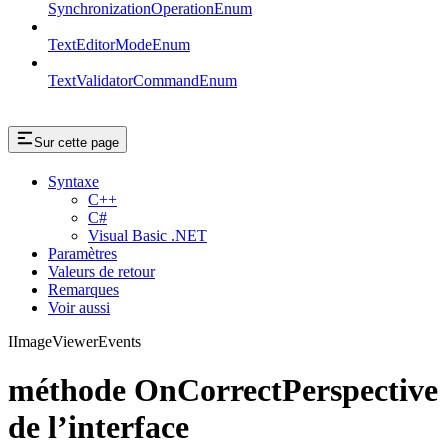
SynchronizationOperationEnum
TextEditorModeEnum
TextValidatorCommandEnum
Sur cette page
Syntaxe
C++
C#
Visual Basic .NET
Paramètres
Valeurs de retour
Remarques
Voir aussi
IImageViewerEvents
méthode OnCorrectPerspective
de l’interface