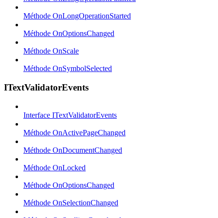
Méthode OnLongOperationStarted
Méthode OnOptionsChanged
Méthode OnScale
Méthode OnSymbolSelected
ITextValidatorEvents
Interface ITextValidatorEvents
Méthode OnActivePageChanged
Méthode OnDocumentChanged
Méthode OnLocked
Méthode OnOptionsChanged
Méthode OnSelectionChanged