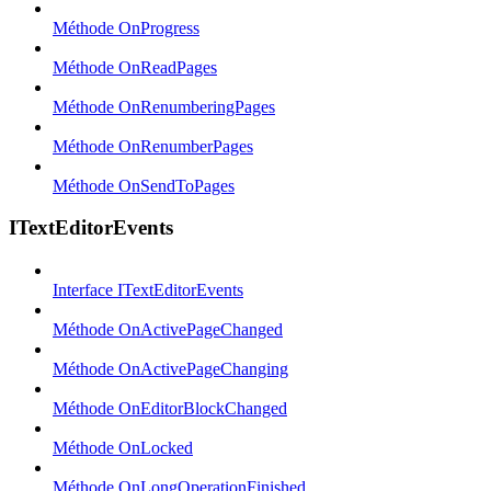
Méthode OnProgress
Méthode OnReadPages
Méthode OnRenumberingPages
Méthode OnRenumberPages
Méthode OnSendToPages
ITextEditorEvents
Interface ITextEditorEvents
Méthode OnActivePageChanged
Méthode OnActivePageChanging
Méthode OnEditorBlockChanged
Méthode OnLocked
Méthode OnLongOperationFinished