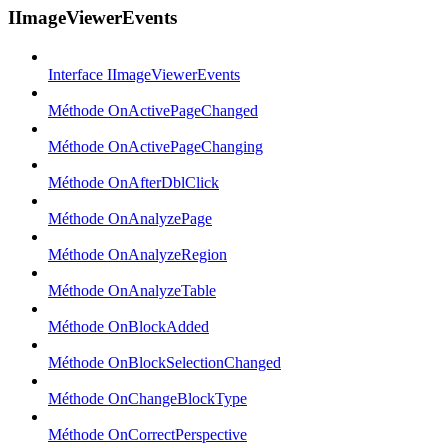
IImageViewerEvents
Interface IImageViewerEvents
Méthode OnActivePageChanged
Méthode OnActivePageChanging
Méthode OnAfterDblClick
Méthode OnAnalyzePage
Méthode OnAnalyzeRegion
Méthode OnAnalyzeTable
Méthode OnBlockAdded
Méthode OnBlockSelectionChanged
Méthode OnChangeBlockType
Méthode OnCorrectPerspective