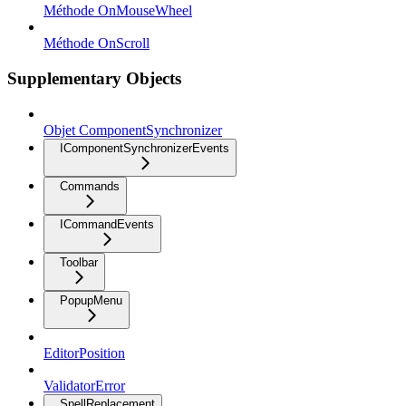
Méthode OnMouseWheel
Méthode OnScroll
Supplementary Objects
Objet ComponentSynchronizer
IComponentSynchronizerEvents
Commands
ICommandEvents
Toolbar
PopupMenu
EditorPosition
ValidatorError
SpellReplacement