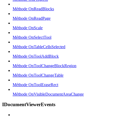
Méthode OnReadBlocks
Méthode OnReadPage
Méthode OnScale
Méthode OnSelectTool
Méthode OnTableCellsSelected
Méthode OnToolAddBlock
Méthode OnToolChangeBlockRegion
Méthode OnToolChangeTable
Méthode OnToolEraseRect
Méthode OnVisibleDocumentAreaChange
IDocumentViewerEvents