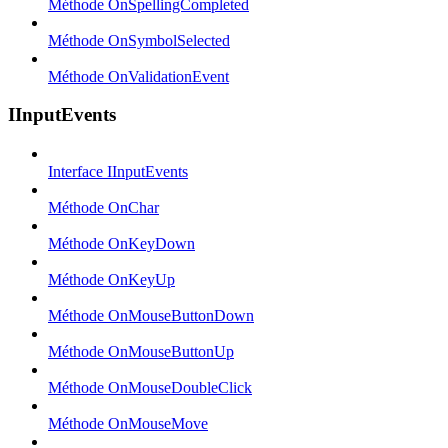
Méthode OnSpellingCompleted
Méthode OnSymbolSelected
Méthode OnValidationEvent
IInputEvents
Interface IInputEvents
Méthode OnChar
Méthode OnKeyDown
Méthode OnKeyUp
Méthode OnMouseButtonDown
Méthode OnMouseButtonUp
Méthode OnMouseDoubleClick
Méthode OnMouseMove