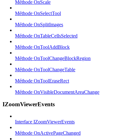
Méthode OnScale
Méthode OnSelectTool
Méthode OnSplitImages
Méthode OnTableCellsSelected
Méthode OnToolAddBlock
Méthode OnToolChangeBlockRegion
Méthode OnToolChangeTable
Méthode OnToolEraseRect
Méthode OnVisibleDocumentAreaChange
IZoomViewerEvents
Interface IZoomViewerEvents
Méthode OnActivePageChanged