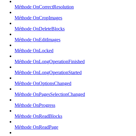
Méthode OnCorrectResolution
Méthode OnCropImages
Méthode OnDeleteBlocks
Méthode OnEditImages
Méthode OnLocked
Méthode OnLongOperationFinished
Méthode OnLongOperationStarted
Méthode OnOptionsChanged
Méthode OnPagesSelectionChanged
Méthode OnProgress
Méthode OnReadBlocks
Méthode OnReadPage