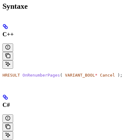
Syntaxe
C++
HRESULT
 OnRenumberPages
( 
VARIANT_BOOL
*
 Cancel
 );
C#