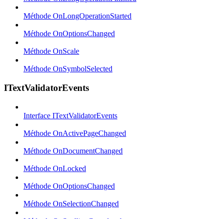
Méthode OnLongOperationStarted
Méthode OnOptionsChanged
Méthode OnScale
Méthode OnSymbolSelected
ITextValidatorEvents
Interface ITextValidatorEvents
Méthode OnActivePageChanged
Méthode OnDocumentChanged
Méthode OnLocked
Méthode OnOptionsChanged
Méthode OnSelectionChanged