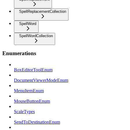
SpellReplacementCollection
SpellWord
SpellWordCollection
Enumerations
BoxEditorToolEnum
DocumentViewerModeEnum
MenuItemEnum
MouseButtonEnum
ScaleTypes
SendToDestinationEnum