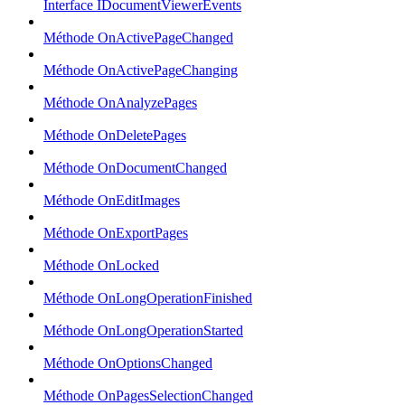
Interface IDocumentViewerEvents
Méthode OnActivePageChanged
Méthode OnActivePageChanging
Méthode OnAnalyzePages
Méthode OnDeletePages
Méthode OnDocumentChanged
Méthode OnEditImages
Méthode OnExportPages
Méthode OnLocked
Méthode OnLongOperationFinished
Méthode OnLongOperationStarted
Méthode OnOptionsChanged
Méthode OnPagesSelectionChanged