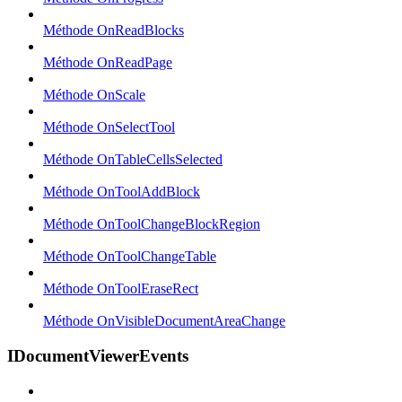
Méthode OnReadBlocks
Méthode OnReadPage
Méthode OnScale
Méthode OnSelectTool
Méthode OnTableCellsSelected
Méthode OnToolAddBlock
Méthode OnToolChangeBlockRegion
Méthode OnToolChangeTable
Méthode OnToolEraseRect
Méthode OnVisibleDocumentAreaChange
IDocumentViewerEvents