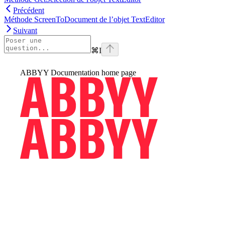
Précédent
Méthode ScreenToDocument de l’objet TextEditor
Suivant
⌘
I
ABBYY Documentation
home page