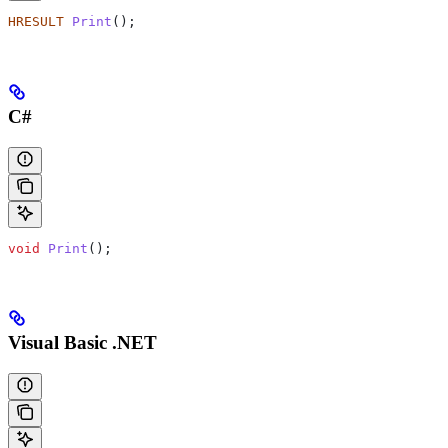
HRESULT
 Print
();
C#
void
 Print
();
Visual Basic .NET