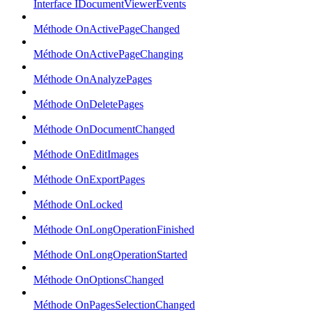
Interface IDocumentViewerEvents
Méthode OnActivePageChanged
Méthode OnActivePageChanging
Méthode OnAnalyzePages
Méthode OnDeletePages
Méthode OnDocumentChanged
Méthode OnEditImages
Méthode OnExportPages
Méthode OnLocked
Méthode OnLongOperationFinished
Méthode OnLongOperationStarted
Méthode OnOptionsChanged
Méthode OnPagesSelectionChanged