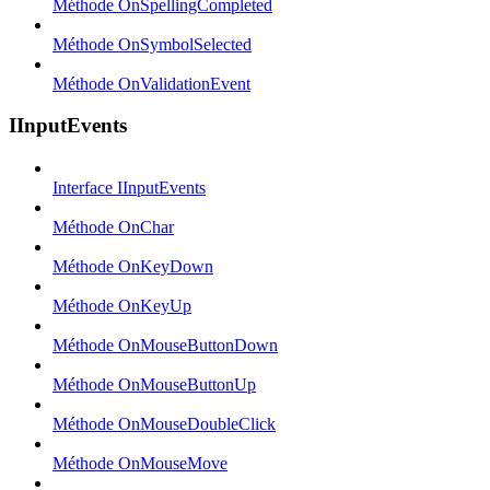
Méthode OnSpellingCompleted
Méthode OnSymbolSelected
Méthode OnValidationEvent
IInputEvents
Interface IInputEvents
Méthode OnChar
Méthode OnKeyDown
Méthode OnKeyUp
Méthode OnMouseButtonDown
Méthode OnMouseButtonUp
Méthode OnMouseDoubleClick
Méthode OnMouseMove