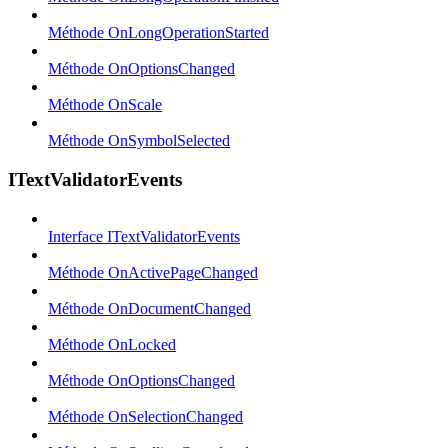
Méthode OnLongOperationStarted
Méthode OnOptionsChanged
Méthode OnScale
Méthode OnSymbolSelected
ITextValidatorEvents
Interface ITextValidatorEvents
Méthode OnActivePageChanged
Méthode OnDocumentChanged
Méthode OnLocked
Méthode OnOptionsChanged
Méthode OnSelectionChanged