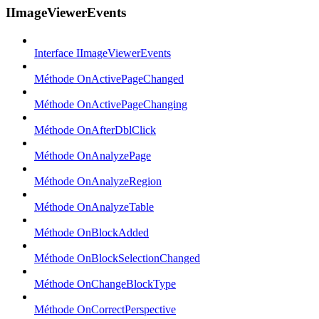
IImageViewerEvents
Interface IImageViewerEvents
Méthode OnActivePageChanged
Méthode OnActivePageChanging
Méthode OnAfterDblClick
Méthode OnAnalyzePage
Méthode OnAnalyzeRegion
Méthode OnAnalyzeTable
Méthode OnBlockAdded
Méthode OnBlockSelectionChanged
Méthode OnChangeBlockType
Méthode OnCorrectPerspective