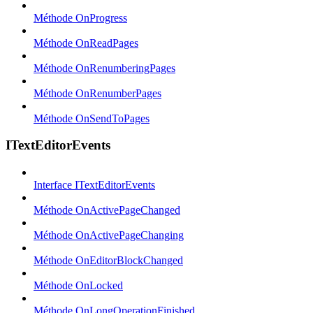
Méthode OnProgress
Méthode OnReadPages
Méthode OnRenumberingPages
Méthode OnRenumberPages
Méthode OnSendToPages
ITextEditorEvents
Interface ITextEditorEvents
Méthode OnActivePageChanged
Méthode OnActivePageChanging
Méthode OnEditorBlockChanged
Méthode OnLocked
Méthode OnLongOperationFinished