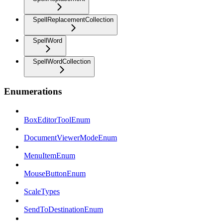
SpellReplacementCollection
SpellWord
SpellWordCollection
Enumerations
BoxEditorToolEnum
DocumentViewerModeEnum
MenuItemEnum
MouseButtonEnum
ScaleTypes
SendToDestinationEnum