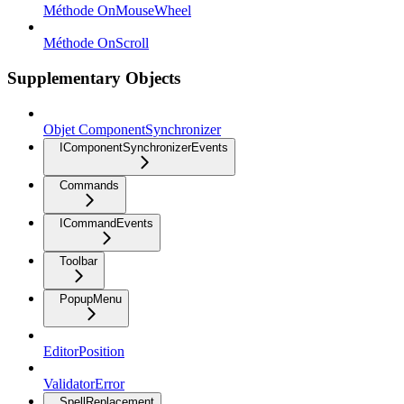
Méthode OnMouseWheel
Méthode OnScroll
Supplementary Objects
Objet ComponentSynchronizer
IComponentSynchronizerEvents
Commands
ICommandEvents
Toolbar
PopupMenu
EditorPosition
ValidatorError
SpellReplacement