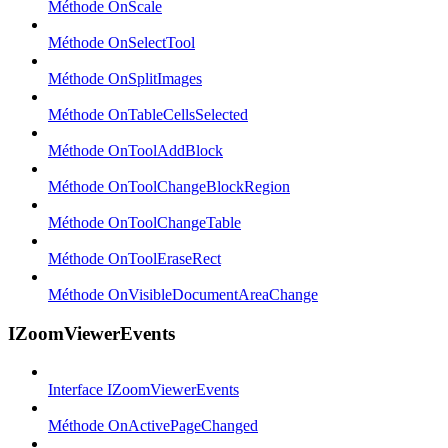
Méthode OnScale
Méthode OnSelectTool
Méthode OnSplitImages
Méthode OnTableCellsSelected
Méthode OnToolAddBlock
Méthode OnToolChangeBlockRegion
Méthode OnToolChangeTable
Méthode OnToolEraseRect
Méthode OnVisibleDocumentAreaChange
IZoomViewerEvents
Interface IZoomViewerEvents
Méthode OnActivePageChanged