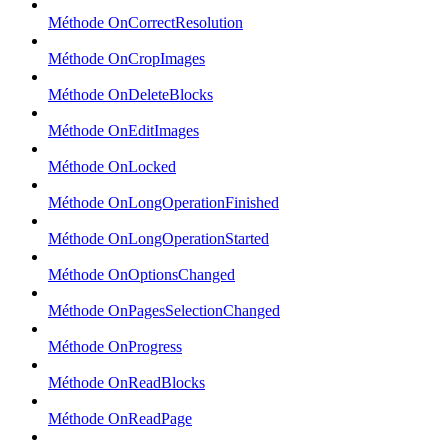
Méthode OnCorrectResolution
Méthode OnCropImages
Méthode OnDeleteBlocks
Méthode OnEditImages
Méthode OnLocked
Méthode OnLongOperationFinished
Méthode OnLongOperationStarted
Méthode OnOptionsChanged
Méthode OnPagesSelectionChanged
Méthode OnProgress
Méthode OnReadBlocks
Méthode OnReadPage