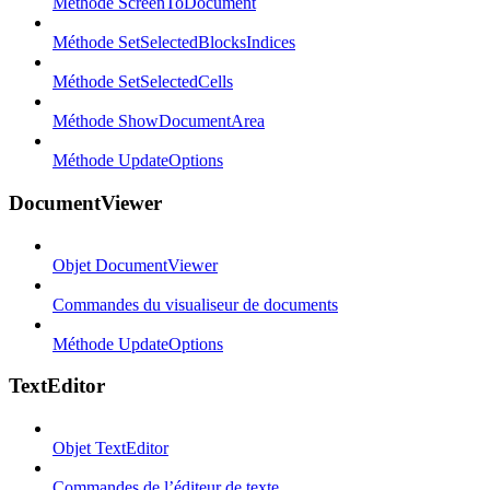
Méthode ScreenToDocument
Méthode SetSelectedBlocksIndices
Méthode SetSelectedCells
Méthode ShowDocumentArea
Méthode UpdateOptions
DocumentViewer
Objet DocumentViewer
Commandes du visualiseur de documents
Méthode UpdateOptions
TextEditor
Objet TextEditor
Commandes de l’éditeur de texte