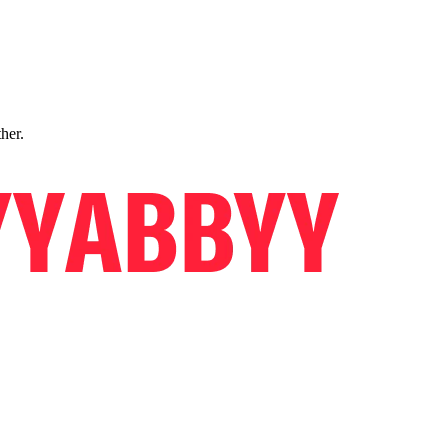
ther.