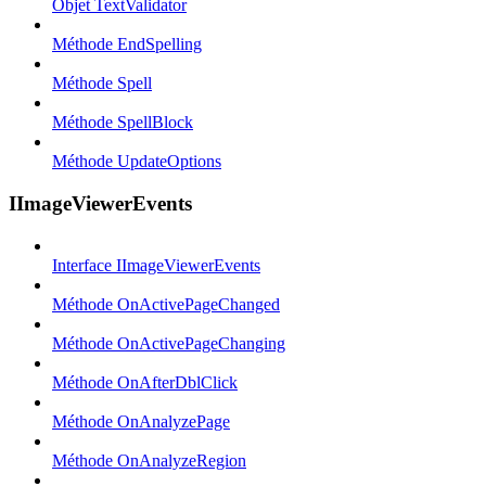
Objet TextValidator
Méthode EndSpelling
Méthode Spell
Méthode SpellBlock
Méthode UpdateOptions
IImageViewerEvents
Interface IImageViewerEvents
Méthode OnActivePageChanged
Méthode OnActivePageChanging
Méthode OnAfterDblClick
Méthode OnAnalyzePage
Méthode OnAnalyzeRegion