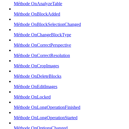
Méthode OnAnalyzeTable
Méthode OnBlockAdded
Méthode OnBlockSelectionChanged
Méthode OnChangeBlockType
Méthode OnCorrectPerspective
Méthode OnCorrectResolution
Méthode OnCropImages
Méthode OnDeleteBlocks
Méthode OnEditImages
Méthode OnLocked
Méthode OnLongOperationFinished
Méthode OnLongOperationStarted
Méthode OnOptionsChanged