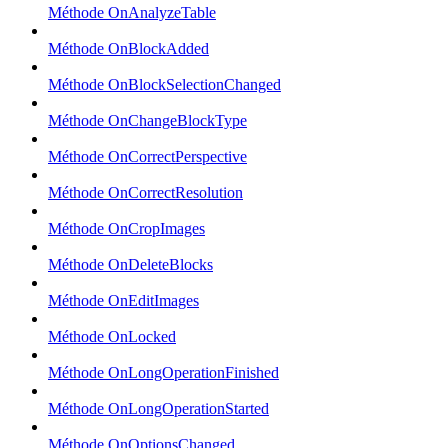
Méthode OnAnalyzeTable
Méthode OnBlockAdded
Méthode OnBlockSelectionChanged
Méthode OnChangeBlockType
Méthode OnCorrectPerspective
Méthode OnCorrectResolution
Méthode OnCropImages
Méthode OnDeleteBlocks
Méthode OnEditImages
Méthode OnLocked
Méthode OnLongOperationFinished
Méthode OnLongOperationStarted
Méthode OnOptionsChanged