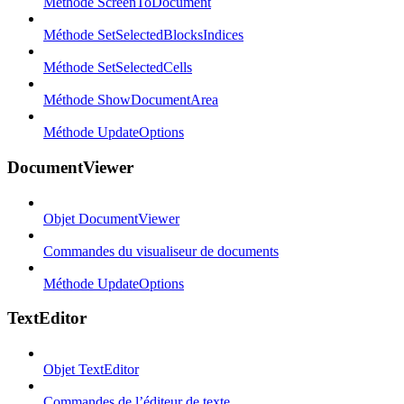
Méthode ScreenToDocument
Méthode SetSelectedBlocksIndices
Méthode SetSelectedCells
Méthode ShowDocumentArea
Méthode UpdateOptions
DocumentViewer
Objet DocumentViewer
Commandes du visualiseur de documents
Méthode UpdateOptions
TextEditor
Objet TextEditor
Commandes de l’éditeur de texte