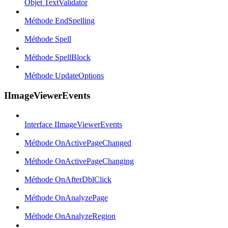
Objet TextValidator
Méthode EndSpelling
Méthode Spell
Méthode SpellBlock
Méthode UpdateOptions
IImageViewerEvents
Interface IImageViewerEvents
Méthode OnActivePageChanged
Méthode OnActivePageChanging
Méthode OnAfterDblClick
Méthode OnAnalyzePage
Méthode OnAnalyzeRegion