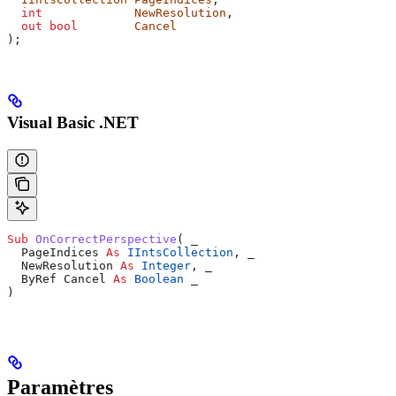
  int
             NewResolution
,
  out
 bool
        Cancel
);
Visual Basic .NET
Sub 
OnCorrectPerspective
(
 _
  PageIndices 
As
 IIntsCollection
,
 _
  NewResolution 
As
 Integer
,
 _
  ByRef Cancel 
As
 Boolean
 _
)
Paramètres