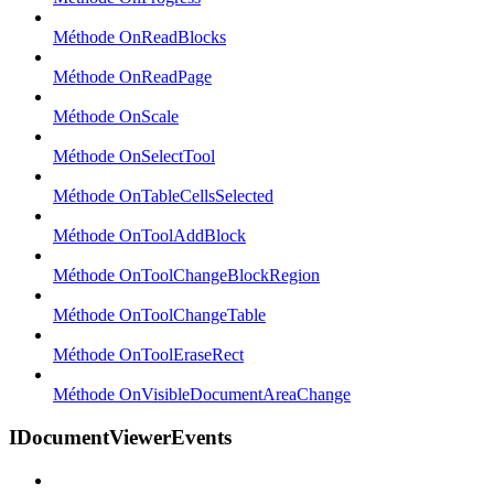
Méthode OnReadBlocks
Méthode OnReadPage
Méthode OnScale
Méthode OnSelectTool
Méthode OnTableCellsSelected
Méthode OnToolAddBlock
Méthode OnToolChangeBlockRegion
Méthode OnToolChangeTable
Méthode OnToolEraseRect
Méthode OnVisibleDocumentAreaChange
IDocumentViewerEvents