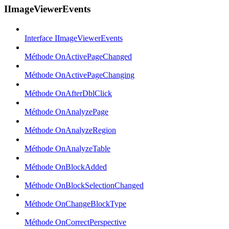
IImageViewerEvents
Interface IImageViewerEvents
Méthode OnActivePageChanged
Méthode OnActivePageChanging
Méthode OnAfterDblClick
Méthode OnAnalyzePage
Méthode OnAnalyzeRegion
Méthode OnAnalyzeTable
Méthode OnBlockAdded
Méthode OnBlockSelectionChanged
Méthode OnChangeBlockType
Méthode OnCorrectPerspective