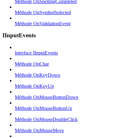
Méthode OnSpellingCompleted
Méthode OnSymbolSelected
Méthode OnValidationEvent
IInputEvents
Interface IInputEvents
Méthode OnChar
Méthode OnKeyDown
Méthode OnKeyUp
Méthode OnMouseButtonDown
Méthode OnMouseButtonUp
Méthode OnMouseDoubleClick
Méthode OnMouseMove