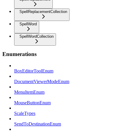
SpellReplacementCollection
SpellWord
SpellWordCollection
Enumerations
BoxEditorToolEnum
DocumentViewerModeEnum
MenuItemEnum
MouseButtonEnum
ScaleTypes
SendToDestinationEnum