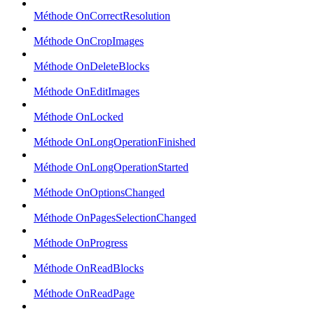
Méthode OnCorrectResolution
Méthode OnCropImages
Méthode OnDeleteBlocks
Méthode OnEditImages
Méthode OnLocked
Méthode OnLongOperationFinished
Méthode OnLongOperationStarted
Méthode OnOptionsChanged
Méthode OnPagesSelectionChanged
Méthode OnProgress
Méthode OnReadBlocks
Méthode OnReadPage