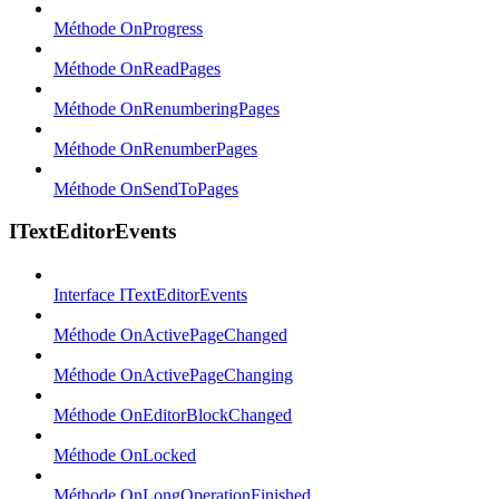
Méthode OnProgress
Méthode OnReadPages
Méthode OnRenumberingPages
Méthode OnRenumberPages
Méthode OnSendToPages
ITextEditorEvents
Interface ITextEditorEvents
Méthode OnActivePageChanged
Méthode OnActivePageChanging
Méthode OnEditorBlockChanged
Méthode OnLocked
Méthode OnLongOperationFinished