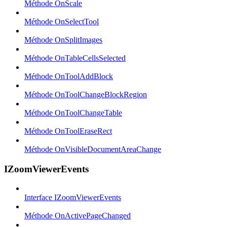
Méthode OnScale
Méthode OnSelectTool
Méthode OnSplitImages
Méthode OnTableCellsSelected
Méthode OnToolAddBlock
Méthode OnToolChangeBlockRegion
Méthode OnToolChangeTable
Méthode OnToolEraseRect
Méthode OnVisibleDocumentAreaChange
IZoomViewerEvents
Interface IZoomViewerEvents
Méthode OnActivePageChanged