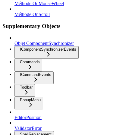
Méthode OnMouseWheel
Méthode OnScroll
Supplementary Objects
Objet ComponentSynchronizer
IComponentSynchronizerEvents
Commands
ICommandEvents
Toolbar
PopupMenu
EditorPosition
ValidatorError
SpellReplacement