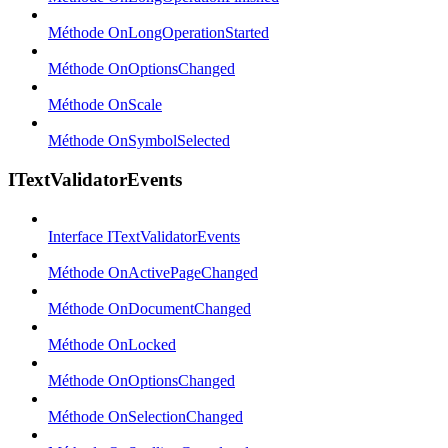
Méthode OnLongOperationStarted
Méthode OnOptionsChanged
Méthode OnScale
Méthode OnSymbolSelected
ITextValidatorEvents
Interface ITextValidatorEvents
Méthode OnActivePageChanged
Méthode OnDocumentChanged
Méthode OnLocked
Méthode OnOptionsChanged
Méthode OnSelectionChanged