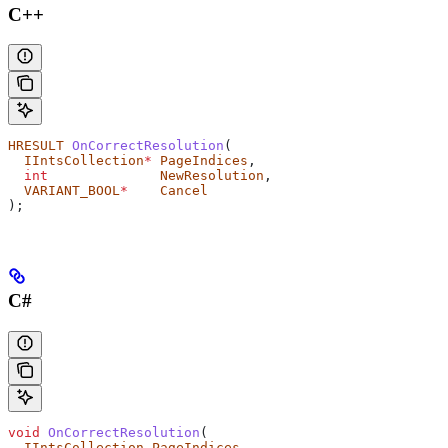
C++
HRESULT
 OnCorrectResolution
(
  IIntsCollection
*
 PageIndices
,
  int
              NewResolution
,
  VARIANT_BOOL
*
    Cancel
);
C#
void
 OnCorrectResolution
(
  IIntsCollection
 PageIndices
,