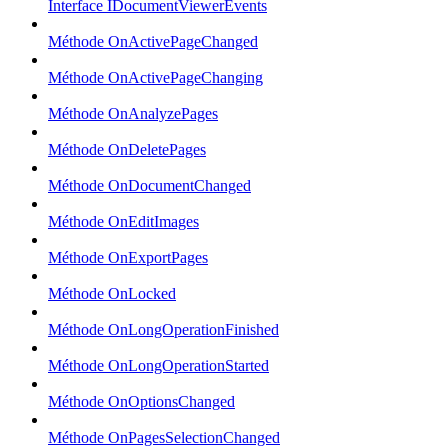
Interface IDocumentViewerEvents
Méthode OnActivePageChanged
Méthode OnActivePageChanging
Méthode OnAnalyzePages
Méthode OnDeletePages
Méthode OnDocumentChanged
Méthode OnEditImages
Méthode OnExportPages
Méthode OnLocked
Méthode OnLongOperationFinished
Méthode OnLongOperationStarted
Méthode OnOptionsChanged
Méthode OnPagesSelectionChanged