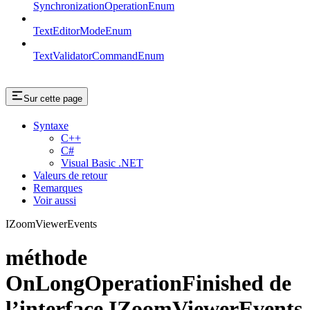
SynchronizationOperationEnum
TextEditorModeEnum
TextValidatorCommandEnum
Sur cette page
Syntaxe
C++
C#
Visual Basic .NET
Valeurs de retour
Remarques
Voir aussi
IZoomViewerEvents
méthode
OnLongOperationFinished de
l’interface IZoomViewerEvents