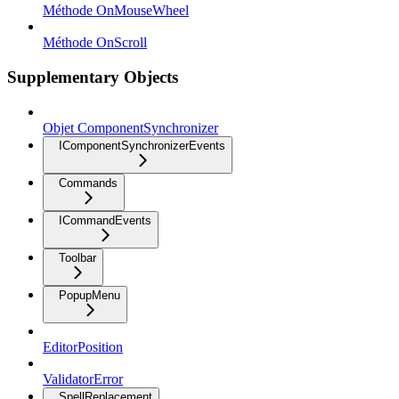
Méthode OnMouseWheel
Méthode OnScroll
Supplementary Objects
Objet ComponentSynchronizer
IComponentSynchronizerEvents
Commands
ICommandEvents
Toolbar
PopupMenu
EditorPosition
ValidatorError
SpellReplacement