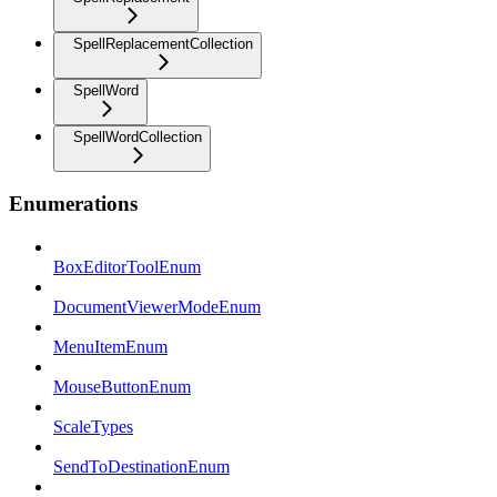
SpellReplacementCollection
SpellWord
SpellWordCollection
Enumerations
BoxEditorToolEnum
DocumentViewerModeEnum
MenuItemEnum
MouseButtonEnum
ScaleTypes
SendToDestinationEnum