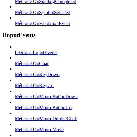
Méthode OnSpellingCompleted
Méthode OnSymbolSelected
Méthode OnValidationEvent
IInputEvents
Interface IInputEvents
Méthode OnChar
Méthode OnKeyDown
Méthode OnKeyUp
Méthode OnMouseButtonDown
Méthode OnMouseButtonUp
Méthode OnMouseDoubleClick
Méthode OnMouseMove