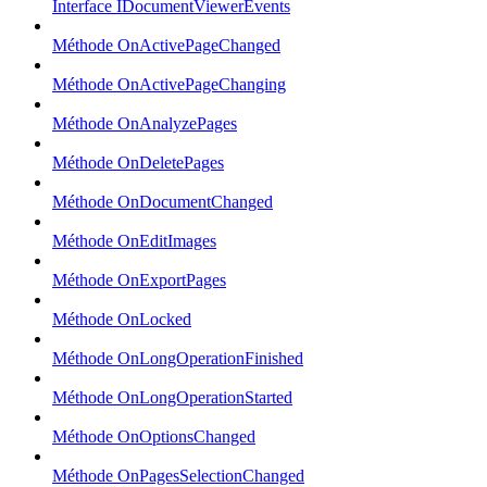
Interface IDocumentViewerEvents
Méthode OnActivePageChanged
Méthode OnActivePageChanging
Méthode OnAnalyzePages
Méthode OnDeletePages
Méthode OnDocumentChanged
Méthode OnEditImages
Méthode OnExportPages
Méthode OnLocked
Méthode OnLongOperationFinished
Méthode OnLongOperationStarted
Méthode OnOptionsChanged
Méthode OnPagesSelectionChanged