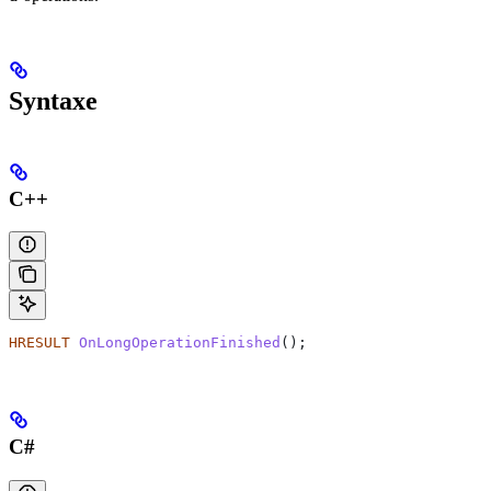
Syntaxe
C++
HRESULT
 OnLongOperationFinished
();
C#