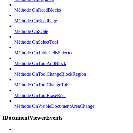
Méthode OnReadBlocks
Méthode OnReadPage
Méthode OnScale
Méthode OnSelectTool
Méthode OnTableCellsSelected
Méthode OnToolAddBlock
Méthode OnToolChangeBlockRegion
Méthode OnToolChangeTable
Méthode OnToolEraseRect
Méthode OnVisibleDocumentAreaChange
IDocumentViewerEvents