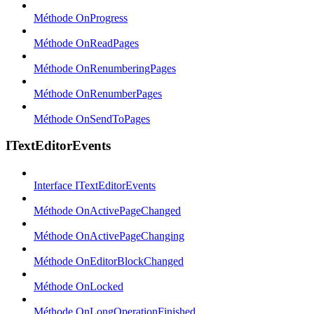
Méthode OnProgress
Méthode OnReadPages
Méthode OnRenumberingPages
Méthode OnRenumberPages
Méthode OnSendToPages
ITextEditorEvents
Interface ITextEditorEvents
Méthode OnActivePageChanged
Méthode OnActivePageChanging
Méthode OnEditorBlockChanged
Méthode OnLocked
Méthode OnLongOperationFinished