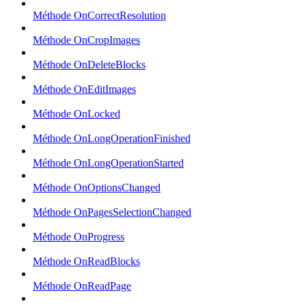
Méthode OnCorrectResolution
Méthode OnCropImages
Méthode OnDeleteBlocks
Méthode OnEditImages
Méthode OnLocked
Méthode OnLongOperationFinished
Méthode OnLongOperationStarted
Méthode OnOptionsChanged
Méthode OnPagesSelectionChanged
Méthode OnProgress
Méthode OnReadBlocks
Méthode OnReadPage