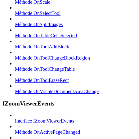
Méthode OnScale
Méthode OnSelectTool
Méthode OnSplitImages
Méthode OnTableCellsSelected
Méthode OnToolAddBlock
Méthode OnToolChangeBlockRegion
Méthode OnToolChangeTable
Méthode OnToolEraseRect
Méthode OnVisibleDocumentAreaChange
IZoomViewerEvents
Interface IZoomViewerEvents
Méthode OnActivePageChanged