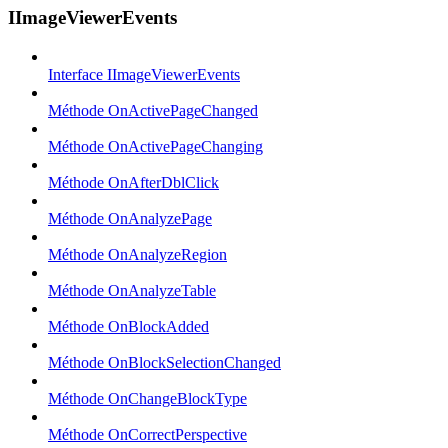
IImageViewerEvents
Interface IImageViewerEvents
Méthode OnActivePageChanged
Méthode OnActivePageChanging
Méthode OnAfterDblClick
Méthode OnAnalyzePage
Méthode OnAnalyzeRegion
Méthode OnAnalyzeTable
Méthode OnBlockAdded
Méthode OnBlockSelectionChanged
Méthode OnChangeBlockType
Méthode OnCorrectPerspective