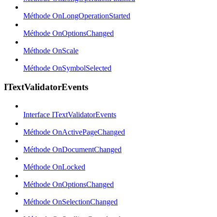
Méthode OnLongOperationStarted
Méthode OnOptionsChanged
Méthode OnScale
Méthode OnSymbolSelected
ITextValidatorEvents
Interface ITextValidatorEvents
Méthode OnActivePageChanged
Méthode OnDocumentChanged
Méthode OnLocked
Méthode OnOptionsChanged
Méthode OnSelectionChanged