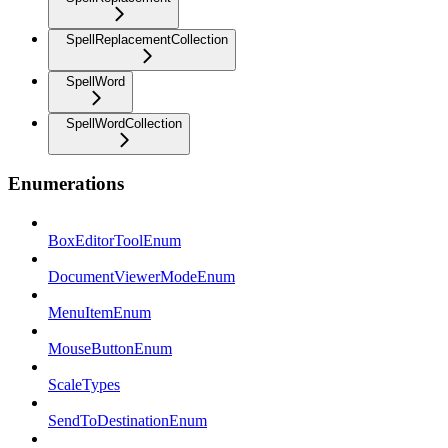
SpellReplacementCollection
SpellWord
SpellWordCollection
Enumerations
BoxEditorToolEnum
DocumentViewerModeEnum
MenuItemEnum
MouseButtonEnum
ScaleTypes
SendToDestinationEnum