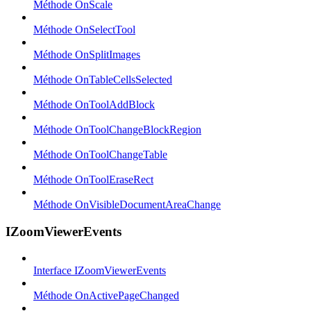
Méthode OnScale
Méthode OnSelectTool
Méthode OnSplitImages
Méthode OnTableCellsSelected
Méthode OnToolAddBlock
Méthode OnToolChangeBlockRegion
Méthode OnToolChangeTable
Méthode OnToolEraseRect
Méthode OnVisibleDocumentAreaChange
IZoomViewerEvents
Interface IZoomViewerEvents
Méthode OnActivePageChanged