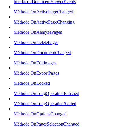
Interface IDocumentViewerEvents
Méthode OnActivePageChanged
Méthode OnActivePageChanging
Méthode OnAnalyzePages
Méthode OnDeletePages
Méthode OnDocumentChanged
Méthode OnEditImages
Méthode OnExportPages
Méthode OnLocked
Méthode OnLongOperationFinished
Méthode OnLongOperationStarted
Méthode OnOptionsChanged
Méthode OnPagesSelectionChanged