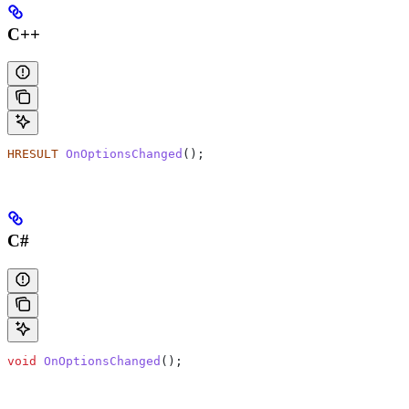
C++
HRESULT
 OnOptionsChanged
();
C#
void
 OnOptionsChanged
();