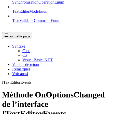
SynchronizationOperationEnum
TextEditorModeEnum
TextValidatorCommandEnum
Sur cette page
Syntaxe
C++
C#
Visual Basic .NET
Valeurs de retour
Remarques
Voir aussi
ITextEditorEvents
Méthode OnOptionsChanged
de l’interface
ITextEditorEvents