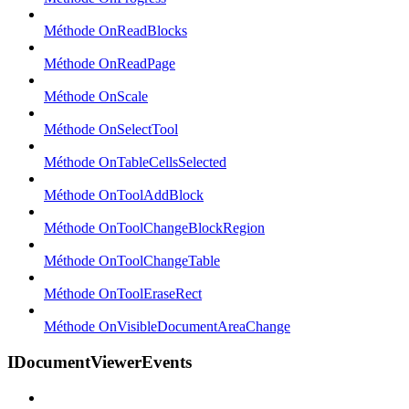
Méthode OnReadBlocks
Méthode OnReadPage
Méthode OnScale
Méthode OnSelectTool
Méthode OnTableCellsSelected
Méthode OnToolAddBlock
Méthode OnToolChangeBlockRegion
Méthode OnToolChangeTable
Méthode OnToolEraseRect
Méthode OnVisibleDocumentAreaChange
IDocumentViewerEvents