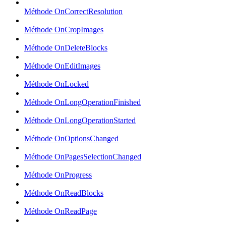
Méthode OnCorrectResolution
Méthode OnCropImages
Méthode OnDeleteBlocks
Méthode OnEditImages
Méthode OnLocked
Méthode OnLongOperationFinished
Méthode OnLongOperationStarted
Méthode OnOptionsChanged
Méthode OnPagesSelectionChanged
Méthode OnProgress
Méthode OnReadBlocks
Méthode OnReadPage