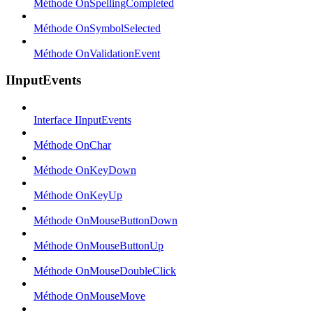
Méthode OnSpellingCompleted
Méthode OnSymbolSelected
Méthode OnValidationEvent
IInputEvents
Interface IInputEvents
Méthode OnChar
Méthode OnKeyDown
Méthode OnKeyUp
Méthode OnMouseButtonDown
Méthode OnMouseButtonUp
Méthode OnMouseDoubleClick
Méthode OnMouseMove