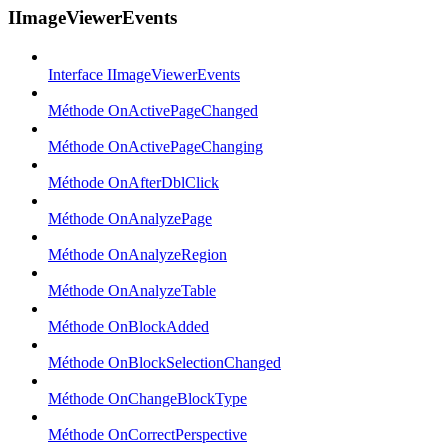
IImageViewerEvents
Interface IImageViewerEvents
Méthode OnActivePageChanged
Méthode OnActivePageChanging
Méthode OnAfterDblClick
Méthode OnAnalyzePage
Méthode OnAnalyzeRegion
Méthode OnAnalyzeTable
Méthode OnBlockAdded
Méthode OnBlockSelectionChanged
Méthode OnChangeBlockType
Méthode OnCorrectPerspective