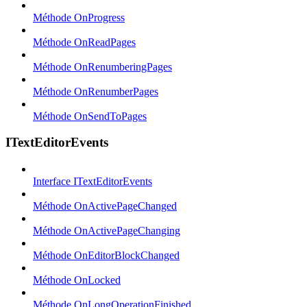
Méthode OnProgress
Méthode OnReadPages
Méthode OnRenumberingPages
Méthode OnRenumberPages
Méthode OnSendToPages
ITextEditorEvents
Interface ITextEditorEvents
Méthode OnActivePageChanged
Méthode OnActivePageChanging
Méthode OnEditorBlockChanged
Méthode OnLocked
Méthode OnLongOperationFinished