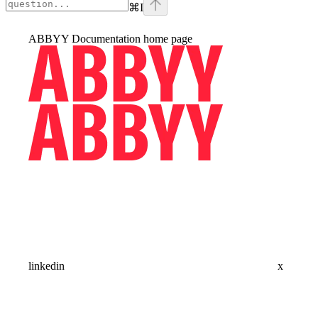
⌘
I
ABBYY Documentation
home page
linkedin
x