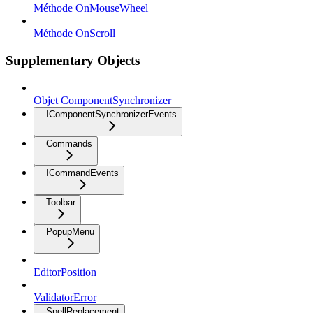
Méthode OnMouseWheel
Méthode OnScroll
Supplementary Objects
Objet ComponentSynchronizer
IComponentSynchronizerEvents
Commands
ICommandEvents
Toolbar
PopupMenu
EditorPosition
ValidatorError
SpellReplacement