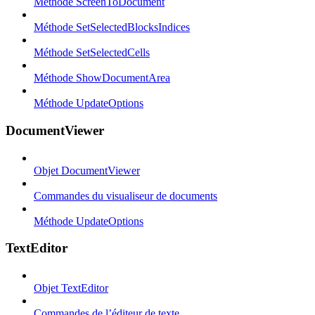
Méthode ScreenToDocument
Méthode SetSelectedBlocksIndices
Méthode SetSelectedCells
Méthode ShowDocumentArea
Méthode UpdateOptions
DocumentViewer
Objet DocumentViewer
Commandes du visualiseur de documents
Méthode UpdateOptions
TextEditor
Objet TextEditor
Commandes de l’éditeur de texte