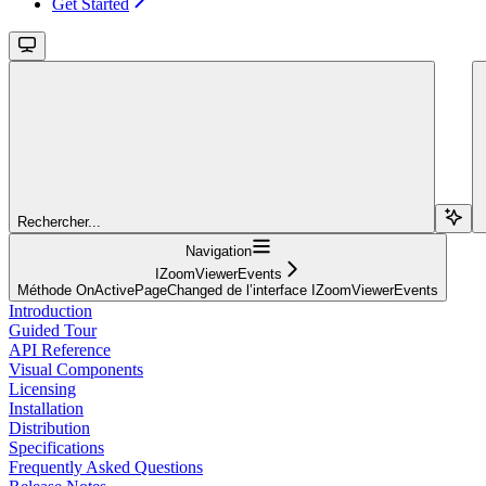
Get Started
Rechercher...
Navigation
IZoomViewerEvents
Méthode OnActivePageChanged de l’interface IZoomViewerEvents
Introduction
Guided Tour
API Reference
Visual Components
Licensing
Installation
Distribution
Specifications
Frequently Asked Questions