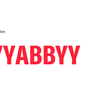
ther.