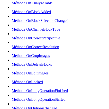
Méthode OnAnalyzeTable
Méthode OnBlockAdded
Méthode OnBlockSelectionChanged
Méthode OnChangeBlockType
Méthode OnCorrectPerspective
Méthode OnCorrectResolution
Méthode OnCropImages
Méthode OnDeleteBlocks
Méthode OnEditImages
Méthode OnLocked
Méthode OnLongOperationFinished
Méthode OnLongOperationStarted
Méthode OnOptionsChanged