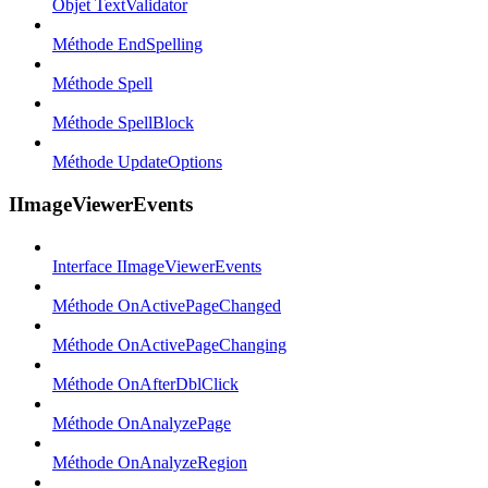
Objet TextValidator
Méthode EndSpelling
Méthode Spell
Méthode SpellBlock
Méthode UpdateOptions
IImageViewerEvents
Interface IImageViewerEvents
Méthode OnActivePageChanged
Méthode OnActivePageChanging
Méthode OnAfterDblClick
Méthode OnAnalyzePage
Méthode OnAnalyzeRegion