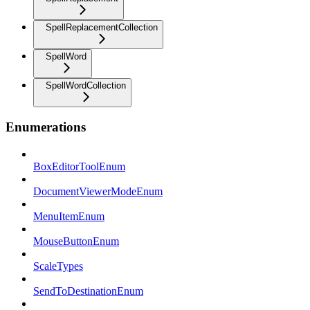
SpellReplacementCollection
SpellWord
SpellWordCollection
Enumerations
BoxEditorToolEnum
DocumentViewerModeEnum
MenuItemEnum
MouseButtonEnum
ScaleTypes
SendToDestinationEnum