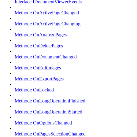
Interface IDocumentViewerEvents
Méthode OnActivePageChanged
Méthode OnActivePageChanging
Méthode OnAnalyzePages
Méthode OnDeletePages
Méthode OnDocumentChanged
Méthode OnEditImages
Méthode OnExportPages
Méthode OnLocked
Méthode OnLongOperationFinished
Méthode OnLongOperationStarted
Méthode OnOptionsChanged
Méthode OnPagesSelectionChanged