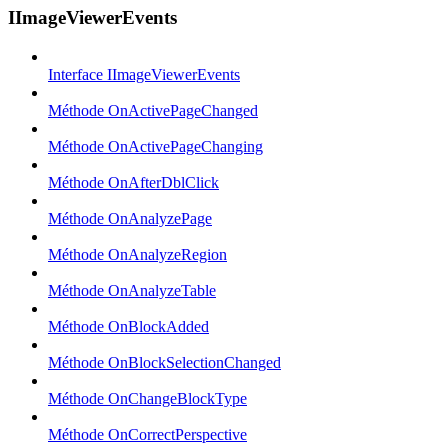
IImageViewerEvents
Interface IImageViewerEvents
Méthode OnActivePageChanged
Méthode OnActivePageChanging
Méthode OnAfterDblClick
Méthode OnAnalyzePage
Méthode OnAnalyzeRegion
Méthode OnAnalyzeTable
Méthode OnBlockAdded
Méthode OnBlockSelectionChanged
Méthode OnChangeBlockType
Méthode OnCorrectPerspective