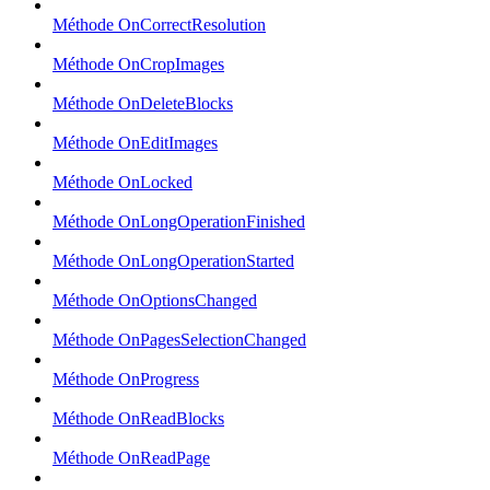
Méthode OnCorrectResolution
Méthode OnCropImages
Méthode OnDeleteBlocks
Méthode OnEditImages
Méthode OnLocked
Méthode OnLongOperationFinished
Méthode OnLongOperationStarted
Méthode OnOptionsChanged
Méthode OnPagesSelectionChanged
Méthode OnProgress
Méthode OnReadBlocks
Méthode OnReadPage