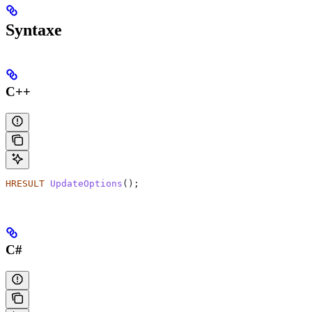
Syntaxe
C++
HRESULT
 UpdateOptions
();
C#