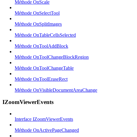
Méthode OnScale
Méthode OnSelectTool
Méthode OnSplitImages
Méthode OnTableCellsSelected
Méthode OnToolAddBlock
Méthode OnToolChangeBlockRegion
Méthode OnToolChangeTable
Méthode OnToolEraseRect
Méthode OnVisibleDocumentAreaChange
IZoomViewerEvents
Interface IZoomViewerEvents
Méthode OnActivePageChanged