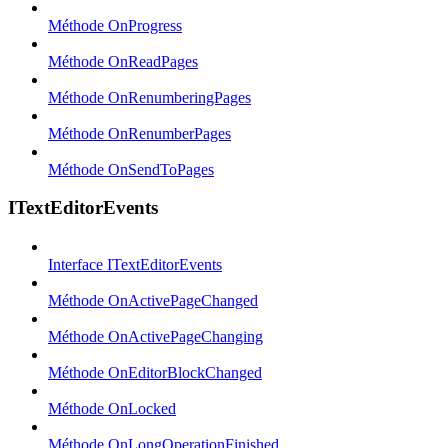
Méthode OnProgress
Méthode OnReadPages
Méthode OnRenumberingPages
Méthode OnRenumberPages
Méthode OnSendToPages
ITextEditorEvents
Interface ITextEditorEvents
Méthode OnActivePageChanged
Méthode OnActivePageChanging
Méthode OnEditorBlockChanged
Méthode OnLocked
Méthode OnLongOperationFinished