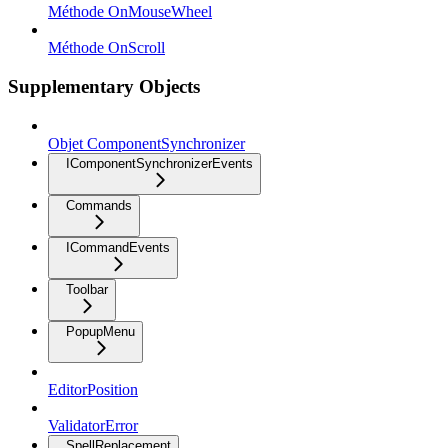
Méthode OnMouseWheel
Méthode OnScroll
Supplementary Objects
Objet ComponentSynchronizer
IComponentSynchronizerEvents
Commands
ICommandEvents
Toolbar
PopupMenu
EditorPosition
ValidatorError
SpellReplacement