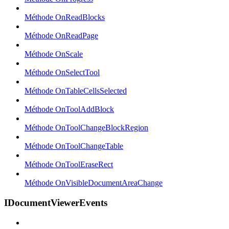
Méthode OnReadBlocks
Méthode OnReadPage
Méthode OnScale
Méthode OnSelectTool
Méthode OnTableCellsSelected
Méthode OnToolAddBlock
Méthode OnToolChangeBlockRegion
Méthode OnToolChangeTable
Méthode OnToolEraseRect
Méthode OnVisibleDocumentAreaChange
IDocumentViewerEvents