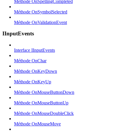
Méthode OnSpellingCompleted
Méthode OnSymbolSelected
Méthode OnValidationEvent
IInputEvents
Interface IInputEvents
Méthode OnChar
Méthode OnKeyDown
Méthode OnKeyUp
Méthode OnMouseButtonDown
Méthode OnMouseButtonUp
Méthode OnMouseDoubleClick
Méthode OnMouseMove