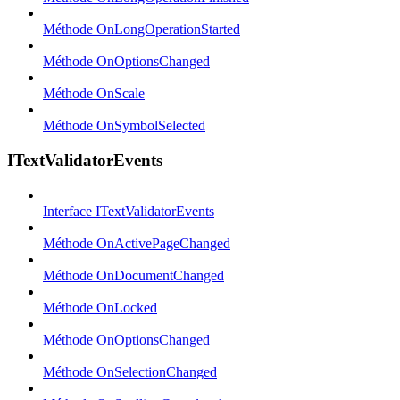
Méthode OnLongOperationStarted
Méthode OnOptionsChanged
Méthode OnScale
Méthode OnSymbolSelected
ITextValidatorEvents
Interface ITextValidatorEvents
Méthode OnActivePageChanged
Méthode OnDocumentChanged
Méthode OnLocked
Méthode OnOptionsChanged
Méthode OnSelectionChanged