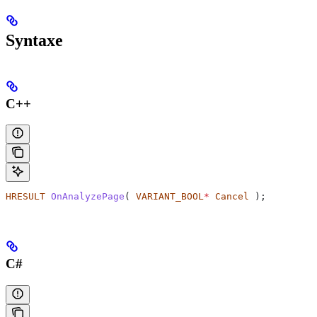
Syntaxe
C++
HRESULT
 OnAnalyzePage
( 
VARIANT_BOOL
*
 Cancel
 );
C#