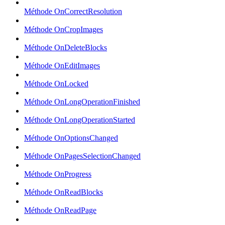
Méthode OnCorrectResolution
Méthode OnCropImages
Méthode OnDeleteBlocks
Méthode OnEditImages
Méthode OnLocked
Méthode OnLongOperationFinished
Méthode OnLongOperationStarted
Méthode OnOptionsChanged
Méthode OnPagesSelectionChanged
Méthode OnProgress
Méthode OnReadBlocks
Méthode OnReadPage