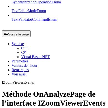
SynchronizationOperationEnum
TextEditorModeEnum
TextValidatorCommandEnum
Sur cette page
Syntaxe
C++
C#
Visual Basic .NET
Paramètres
Valeurs de retour
Remarques
Voir aussi
IZoomViewerEvents
Méthode OnAnalyzePage de
l’interface IZoomViewerEvents