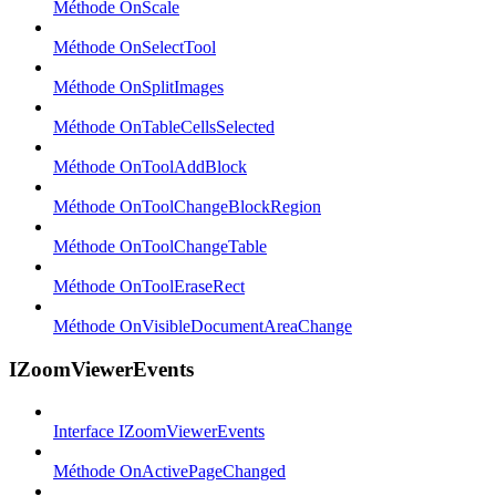
Méthode OnScale
Méthode OnSelectTool
Méthode OnSplitImages
Méthode OnTableCellsSelected
Méthode OnToolAddBlock
Méthode OnToolChangeBlockRegion
Méthode OnToolChangeTable
Méthode OnToolEraseRect
Méthode OnVisibleDocumentAreaChange
IZoomViewerEvents
Interface IZoomViewerEvents
Méthode OnActivePageChanged