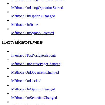
Méthode OnLongOperationStarted
Méthode OnOptionsChanged
Méthode OnScale
Méthode OnSymbolSelected
ITextValidatorEvents
Interface ITextValidatorEvents
Méthode OnActivePageChanged
Méthode OnDocumentChanged
Méthode OnLocked
Méthode OnOptionsChanged
Méthode OnSelectionChanged