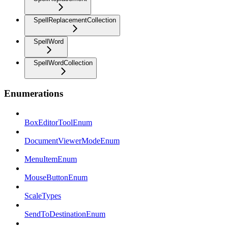
SpellReplacementCollection
SpellWord
SpellWordCollection
Enumerations
BoxEditorToolEnum
DocumentViewerModeEnum
MenuItemEnum
MouseButtonEnum
ScaleTypes
SendToDestinationEnum