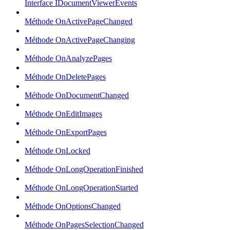
Interface IDocumentViewerEvents
Méthode OnActivePageChanged
Méthode OnActivePageChanging
Méthode OnAnalyzePages
Méthode OnDeletePages
Méthode OnDocumentChanged
Méthode OnEditImages
Méthode OnExportPages
Méthode OnLocked
Méthode OnLongOperationFinished
Méthode OnLongOperationStarted
Méthode OnOptionsChanged
Méthode OnPagesSelectionChanged