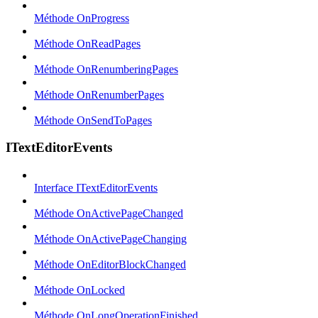
Méthode OnProgress
Méthode OnReadPages
Méthode OnRenumberingPages
Méthode OnRenumberPages
Méthode OnSendToPages
ITextEditorEvents
Interface ITextEditorEvents
Méthode OnActivePageChanged
Méthode OnActivePageChanging
Méthode OnEditorBlockChanged
Méthode OnLocked
Méthode OnLongOperationFinished