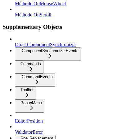
Méthode OnMouseWheel
Méthode OnScroll
Supplementary Objects
Objet ComponentSynchronizer
IComponentSynchronizerEvents
Commands
ICommandEvents
Toolbar
PopupMenu
EditorPosition
ValidatorError
SpellReplacement