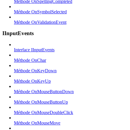
Méthode OnSpellingCompleted
Méthode OnSymbolSelected
Méthode OnValidationEvent
IInputEvents
Interface IInputEvents
Méthode OnChar
Méthode OnKeyDown
Méthode OnKeyUp
Méthode OnMouseButtonDown
Méthode OnMouseButtonUp
Méthode OnMouseDoubleClick
Méthode OnMouseMove