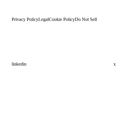
Privacy Policy
Legal
Cookie Policy
Do Not Sell
linkedin
x
Assistant