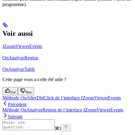
programme).
Voir aussi
IZoomViewerEvents
OnAnalyzeRegion
OnAnalyzeTable
Cette page vous a-t-elle été utile ?
Oui
Non
Méthode OnAfterDblClick de l’interface IZoomViewerEvents
Précédent
Méthode OnAnalyzeRegion de l’interface IZoomViewerEvents
Suivant
⌘
I