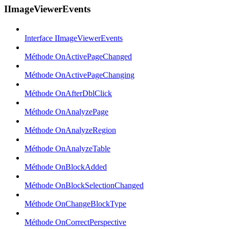
IImageViewerEvents
Interface IImageViewerEvents
Méthode OnActivePageChanged
Méthode OnActivePageChanging
Méthode OnAfterDblClick
Méthode OnAnalyzePage
Méthode OnAnalyzeRegion
Méthode OnAnalyzeTable
Méthode OnBlockAdded
Méthode OnBlockSelectionChanged
Méthode OnChangeBlockType
Méthode OnCorrectPerspective