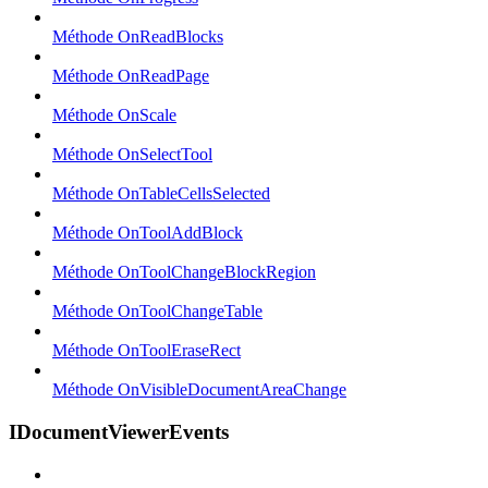
Méthode OnReadBlocks
Méthode OnReadPage
Méthode OnScale
Méthode OnSelectTool
Méthode OnTableCellsSelected
Méthode OnToolAddBlock
Méthode OnToolChangeBlockRegion
Méthode OnToolChangeTable
Méthode OnToolEraseRect
Méthode OnVisibleDocumentAreaChange
IDocumentViewerEvents