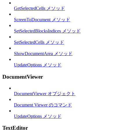
GetSelectedCells メソッド
ScreenToDocument メソッド
SetSelectedBlocksIndices メソッド
SetSelectedCells メソッド
ShowDocumentArea メソッド
UpdateOptions メソッド
DocumentViewer
DocumentViewer オブジェクト
Document Viewer のコマンド
UpdateOptions メソッド
TextEditor