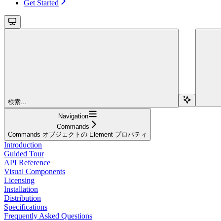
Get Started
検索...
Navigation
Commands
Commands オブジェクトの Element プロパティ
Introduction
Guided Tour
API Reference
Visual Components
Licensing
Installation
Distribution
Specifications
Frequently Asked Questions