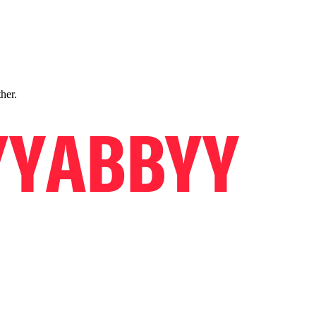
ther.