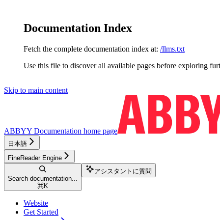
Documentation Index
Fetch the complete documentation index at:
/llms.txt
Use this file to discover all available pages before exploring fur
Skip to main content
ABBYY Documentation
home page
日本語
FineReader Engine
アシスタントに質問
Search documentation...
⌘
K
Website
Get Started