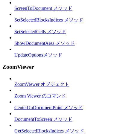
ScreenToDocument メソッド
SetSelectedBlocksIndices メソッド
SetSelectedCells メソッド
ShowDocumentArea メソッド
UpdateOptionsメソッド
ZoomViewer
ZoomViewer オブジェクト
Zoom Viewer のコマンド
CenterOnDocumentPoint メソッド
DocumentToScreen メソッド
GetSelectedBlocksIndices メソッド