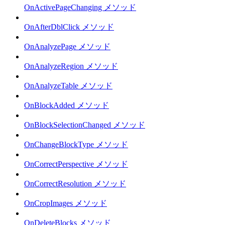
OnActivePageChanging メソッド
OnAfterDblClick メソッド
OnAnalyzePage メソッド
OnAnalyzeRegion メソッド
OnAnalyzeTable メソッド
OnBlockAdded メソッド
OnBlockSelectionChanged メソッド
OnChangeBlockType メソッド
OnCorrectPerspective メソッド
OnCorrectResolution メソッド
OnCropImages メソッド
OnDeleteBlocks メソッド