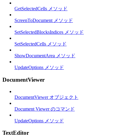
GetSelectedCells メソッド
ScreenToDocument メソッド
SetSelectedBlocksIndices メソッド
SetSelectedCells メソッド
ShowDocumentArea メソッド
UpdateOptions メソッド
DocumentViewer
DocumentViewer オブジェクト
Document Viewer のコマンド
UpdateOptions メソッド
TextEditor