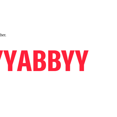
ther.