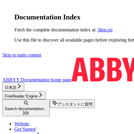
Documentation Index
Fetch the complete documentation index at:
/llms.txt
Use this file to discover all available pages before exploring fur
Skip to main content
ABBYY Documentation
home page
日本語
FineReader Engine
アシスタントに質問
Search documentation...
⌘
K
Website
Get Started