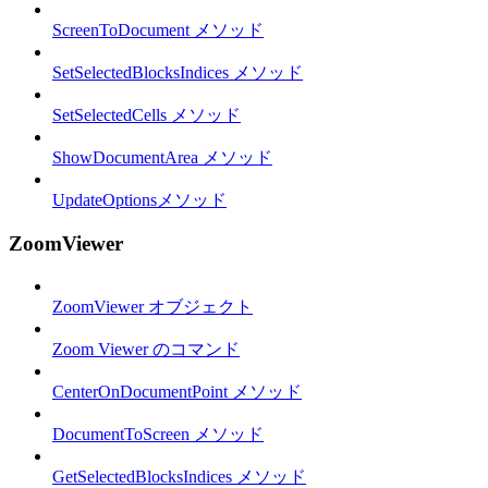
ScreenToDocument メソッド
SetSelectedBlocksIndices メソッド
SetSelectedCells メソッド
ShowDocumentArea メソッド
UpdateOptionsメソッド
ZoomViewer
ZoomViewer オブジェクト
Zoom Viewer のコマンド
CenterOnDocumentPoint メソッド
DocumentToScreen メソッド
GetSelectedBlocksIndices メソッド