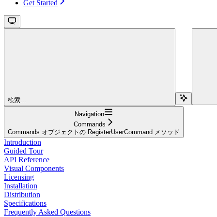
Get Started
検索...
Navigation
Commands
Commands オブジェクトの RegisterUserCommand メソッド
Introduction
Guided Tour
API Reference
Visual Components
Licensing
Installation
Distribution
Specifications
Frequently Asked Questions