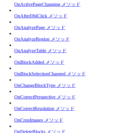
OnActivePageChanging メソッド
OnAfterDblClick メソッド
OnAnalyzePage メソッド
OnAnalyzeRegion メソッド
OnAnalyzeTable メソッド
OnBlockAdded メソッド
OnBlockSelectionChanged メソッド
OnChangeBlockType メソッド
OnCorrectPerspective メソッド
OnCorrectResolution メソッド
OnCropImages メソッド
OnDeleteBlocks メソッド