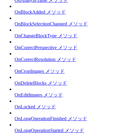
OnAnalyzeTable メソッド
OnBlockAdded メソッド
OnBlockSelectionChanged メソッド
OnChangeBlockType メソッド
OnCorrectPerspective メソッド
OnCorrectResolution メソッド
OnCropImages メソッド
OnDeleteBlocks メソッド
OnEditImages メソッド
OnLocked メソッド
OnLongOperationFinished メソッド
OnLongOperationStarted メソッド