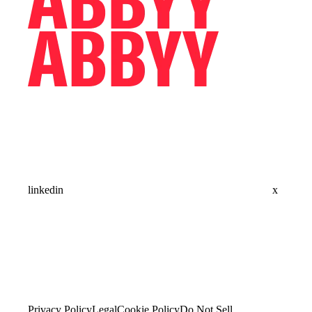
linkedin
x
Privacy Policy
Legal
Cookie Policy
Do Not Sell