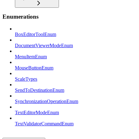
Enumerations
BoxEditorToolEnum
DocumentViewerModeEnum
MenuItemEnum
MouseButtonEnum
ScaleTypes
SendToDestinationEnum
SynchronizationOperationEnum
TextEditorModeEnum
TextValidatorCommandEnum