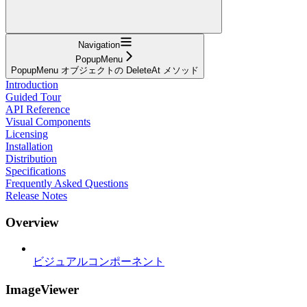
Navigation
PopupMenu
PopupMenu オブジェクトの DeleteAt メソッド
Introduction
Guided Tour
API Reference
Visual Components
Licensing
Installation
Distribution
Specifications
Frequently Asked Questions
Release Notes
Overview
ビジュアルコンポーネント
ImageViewer