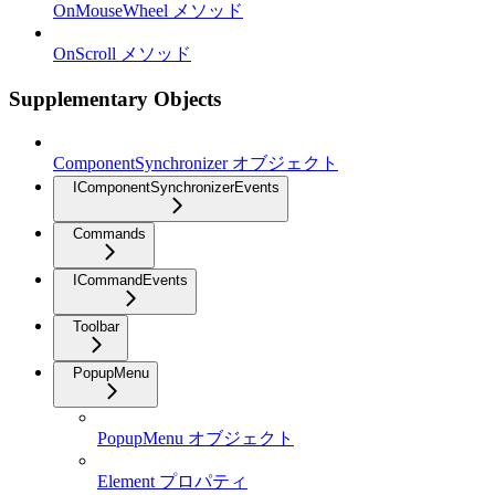
OnMouseWheel メソッド
OnScroll メソッド
Supplementary Objects
ComponentSynchronizer オブジェクト
IComponentSynchronizerEvents
Commands
ICommandEvents
Toolbar
PopupMenu
PopupMenu オブジェクト
Element プロパティ