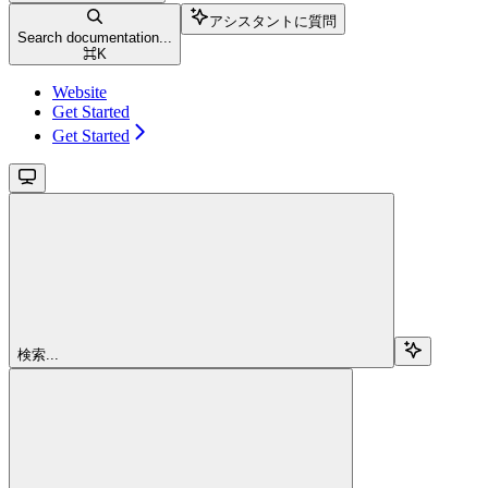
アシスタントに質問
Search documentation...
⌘
K
Website
Get Started
Get Started
検索...