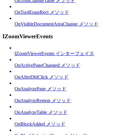
OnToolChangeTable メソッド
OnToolEraseRect メソッド
OnVisibleDocumentAreaChange メソッド
IZoomViewerEvents
IZoomViewerEvents インターフェイス
OnActivePageChanged メソッド
OnAfterDblClick メソッド
OnAnalyzePage メソッド
OnAnalyzeRegion メソッド
OnAnalyzeTable メソッド
OnBlockAdded メソッド