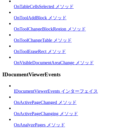
OnTableCellsSelected メソッド
OnToolAddBlock メソッド
OnToolChangeBlockRegion メソッド
OnToolChangeTable メソッド
OnToolEraseRect メソッド
OnVisibleDocumentAreaChange メソッド
IDocumentViewerEvents
IDocumentViewerEvents インターフェイス
OnActivePageChanged メソッド
OnActivePageChanging メソッド
OnAnalyzePages メソッド