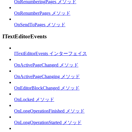
OnRenumberingPages メソッド
OnRenumberPages メソッド
OnSendToPages メソッド
ITextEditorEvents
ITextEditorEvents インターフェイス
OnActivePageChanged メソッド
OnActivePageChanging メソッド
OnEditorBlockChanged メソッド
OnLocked メソッド
OnLongOperationFinished メソッド
OnLongOperationStarted メソッド