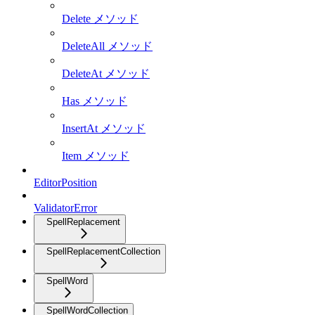
Delete メソッド
DeleteAll メソッド
DeleteAt メソッド
Has メソッド
InsertAt メソッド
Item メソッド
EditorPosition
ValidatorError
SpellReplacement
SpellReplacementCollection
SpellWord
SpellWordCollection