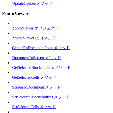
UpdateOptionsメソッド
ZoomViewer
ZoomViewer オブジェクト
Zoom Viewer のコマンド
CenterOnDocumentPoint メソッド
DocumentToScreen メソッド
GetSelectedBlocksIndices メソッド
GetSelectedCells メソッド
ScreenToDocument メソッド
SetSelectedBlocksIndices メソッド
SetSelectedCells メソッド