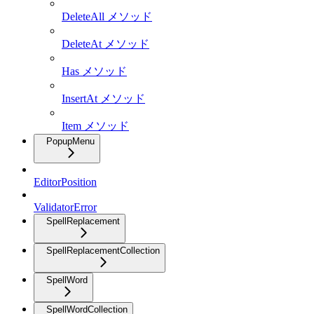
DeleteAll メソッド
DeleteAt メソッド
Has メソッド
InsertAt メソッド
Item メソッド
PopupMenu
EditorPosition
ValidatorError
SpellReplacement
SpellReplacementCollection
SpellWord
SpellWordCollection