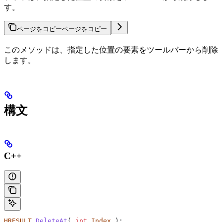
す。
ページをコピー
ページをコピー
このメソッドは、指定した位置の要素をツールバーから削除
します。
構文
C++
HRESULT
 DeleteAt
( 
int
 Index
 );