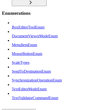
Enumerations
BoxEditorToolEnum
DocumentViewerModeEnum
MenuItemEnum
MouseButtonEnum
ScaleTypes
SendToDestinationEnum
SynchronizationOperationEnum
TextEditorModeEnum
TextValidatorCommandEnum