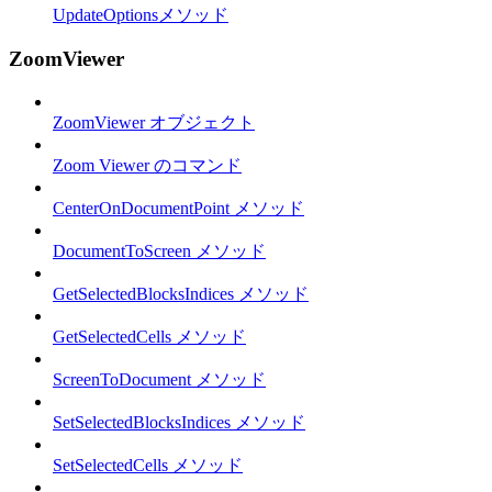
UpdateOptionsメソッド
ZoomViewer
ZoomViewer オブジェクト
Zoom Viewer のコマンド
CenterOnDocumentPoint メソッド
DocumentToScreen メソッド
GetSelectedBlocksIndices メソッド
GetSelectedCells メソッド
ScreenToDocument メソッド
SetSelectedBlocksIndices メソッド
SetSelectedCells メソッド