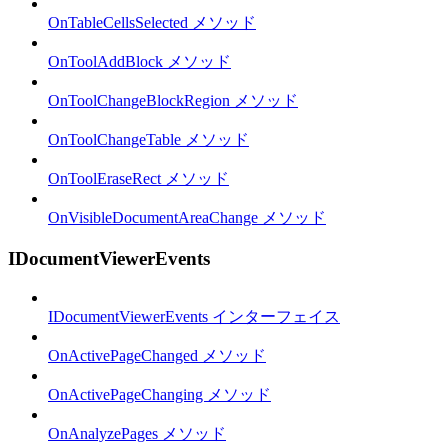
OnTableCellsSelected メソッド
OnToolAddBlock メソッド
OnToolChangeBlockRegion メソッド
OnToolChangeTable メソッド
OnToolEraseRect メソッド
OnVisibleDocumentAreaChange メソッド
IDocumentViewerEvents
IDocumentViewerEvents インターフェイス
OnActivePageChanged メソッド
OnActivePageChanging メソッド
OnAnalyzePages メソッド