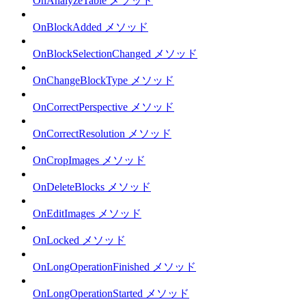
OnAnalyzeTable メソッド
OnBlockAdded メソッド
OnBlockSelectionChanged メソッド
OnChangeBlockType メソッド
OnCorrectPerspective メソッド
OnCorrectResolution メソッド
OnCropImages メソッド
OnDeleteBlocks メソッド
OnEditImages メソッド
OnLocked メソッド
OnLongOperationFinished メソッド
OnLongOperationStarted メソッド