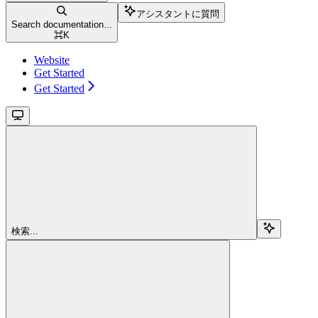
アシスタントに質問
Search documentation...
⌘
K
Website
Get Started
Get Started
検索...