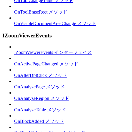
OnToolChangeTable メソッド
OnToolEraseRect メソッド
OnVisibleDocumentAreaChange メソッド
IZoomViewerEvents
IZoomViewerEvents インターフェイス
OnActivePageChanged メソッド
OnAfterDblClick メソッド
OnAnalyzePage メソッド
OnAnalyzeRegion メソッド
OnAnalyzeTable メソッド
OnBlockAdded メソッド