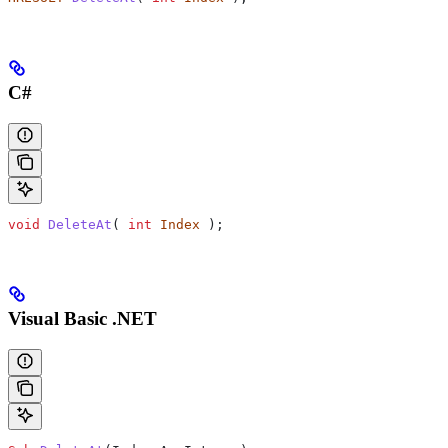
C#
void
 DeleteAt
( 
int
 Index
 );
Visual Basic .NET