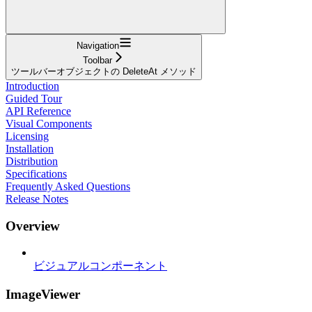
Navigation
Toolbar
ツールバーオブジェクトの DeleteAt メソッド
Introduction
Guided Tour
API Reference
Visual Components
Licensing
Installation
Distribution
Specifications
Frequently Asked Questions
Release Notes
Overview
ビジュアルコンポーネント
ImageViewer