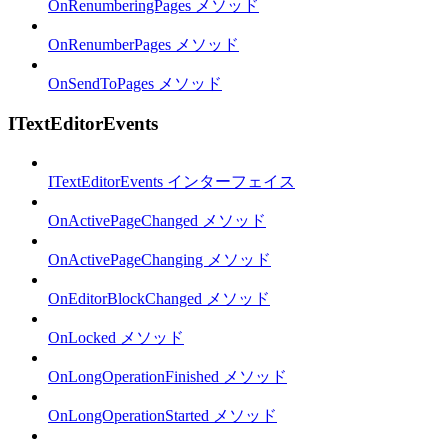
OnRenumberingPages メソッド
OnRenumberPages メソッド
OnSendToPages メソッド
ITextEditorEvents
ITextEditorEvents インターフェイス
OnActivePageChanged メソッド
OnActivePageChanging メソッド
OnEditorBlockChanged メソッド
OnLocked メソッド
OnLongOperationFinished メソッド
OnLongOperationStarted メソッド