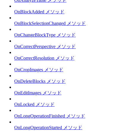
OnAnalyzeTable メソッド
OnBlockAdded メソッド
OnBlockSelectionChanged メソッド
OnChangeBlockType メソッド
OnCorrectPerspective メソッド
OnCorrectResolution メソッド
OnCropImages メソッド
OnDeleteBlocks メソッド
OnEditImages メソッド
OnLocked メソッド
OnLongOperationFinished メソッド
OnLongOperationStarted メソッド