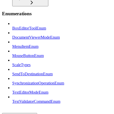
Enumerations
BoxEditorToolEnum
DocumentViewerModeEnum
MenuItemEnum
MouseButtonEnum
ScaleTypes
SendToDestinationEnum
SynchronizationOperationEnum
TextEditorModeEnum
TextValidatorCommandEnum