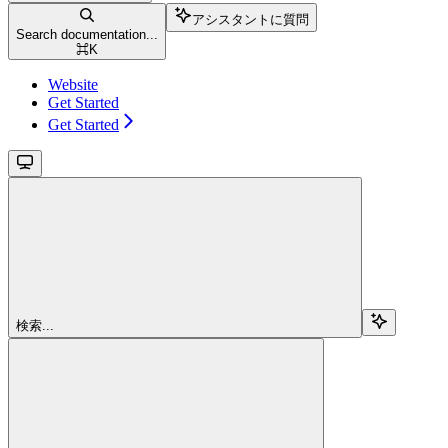
アシスタントに質問
Search documentation...
⌘
K
Website
Get Started
Get Started
検索...