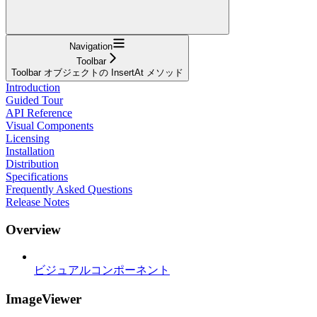
Navigation
Toolbar
Toolbar オブジェクトの InsertAt メソッド
Introduction
Guided Tour
API Reference
Visual Components
Licensing
Installation
Distribution
Specifications
Frequently Asked Questions
Release Notes
Overview
ビジュアルコンポーネント
ImageViewer