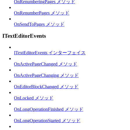
OnRenumberingPages メソッド
OnRenumberPages メソッド
OnSendToPages メソッド
ITextEditorEvents
ITextEditorEvents インターフェイス
OnActivePageChanged メソッド
OnActivePageChanging メソッド
OnEditorBlockChanged メソッド
OnLocked メソッド
OnLongOperationFinished メソッド
OnLongOperationStarted メソッド