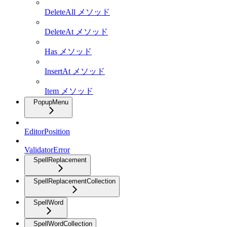
DeleteAll メソッド
DeleteAt メソッド
Has メソッド
InsertAt メソッド
Item メソッド
PopupMenu
EditorPosition
ValidatorError
SpellReplacement
SpellReplacementCollection
SpellWord
SpellWordCollection