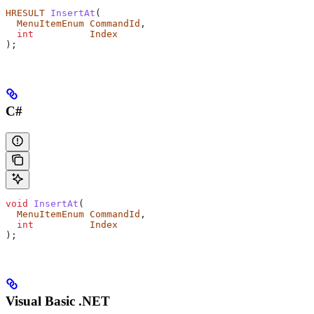
HRESULT
 InsertAt
(
  MenuItemEnum
 CommandId
,
  int
          Index
);
C#
void
 InsertAt
(
  MenuItemEnum
 CommandId
,
  int
          Index
);
Visual Basic .NET