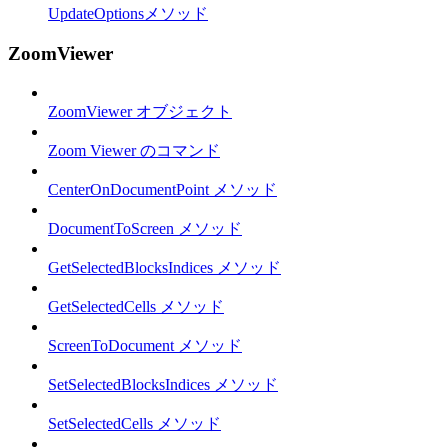
UpdateOptionsメソッド
ZoomViewer
ZoomViewer オブジェクト
Zoom Viewer のコマンド
CenterOnDocumentPoint メソッド
DocumentToScreen メソッド
GetSelectedBlocksIndices メソッド
GetSelectedCells メソッド
ScreenToDocument メソッド
SetSelectedBlocksIndices メソッド
SetSelectedCells メソッド