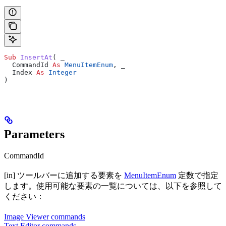
Sub 
InsertAt
(
 _
  CommandId 
As
 MenuItemEnum
,
 _
  Index 
As
 Integer
)
Parameters
CommandId
[in] ツールバーに追加する要素を
MenuItemEnum
定数で指定
します。使用可能な要素の一覧については、以下を参照して
ください：
Image Viewer commands
Text Editor commands