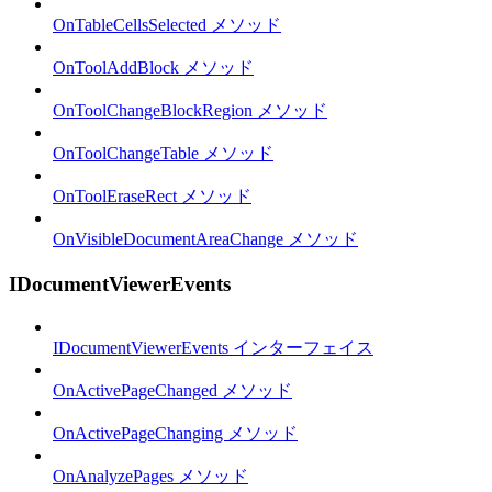
OnTableCellsSelected メソッド
OnToolAddBlock メソッド
OnToolChangeBlockRegion メソッド
OnToolChangeTable メソッド
OnToolEraseRect メソッド
OnVisibleDocumentAreaChange メソッド
IDocumentViewerEvents
IDocumentViewerEvents インターフェイス
OnActivePageChanged メソッド
OnActivePageChanging メソッド
OnAnalyzePages メソッド