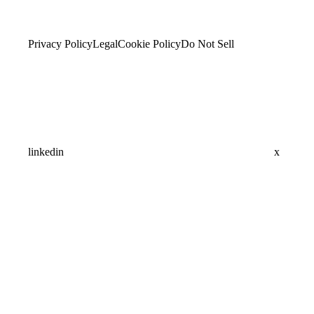
Privacy Policy
Legal
Cookie Policy
Do Not Sell
linkedin
x
Assistant