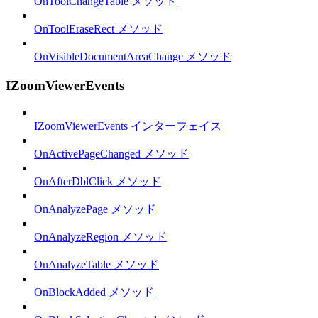
OnToolChangeTable メソッド
OnToolEraseRect メソッド
OnVisibleDocumentAreaChange メソッド
IZoomViewerEvents
IZoomViewerEvents インターフェイス
OnActivePageChanged メソッド
OnAfterDblClick メソッド
OnAnalyzePage メソッド
OnAnalyzeRegion メソッド
OnAnalyzeTable メソッド
OnBlockAdded メソッド