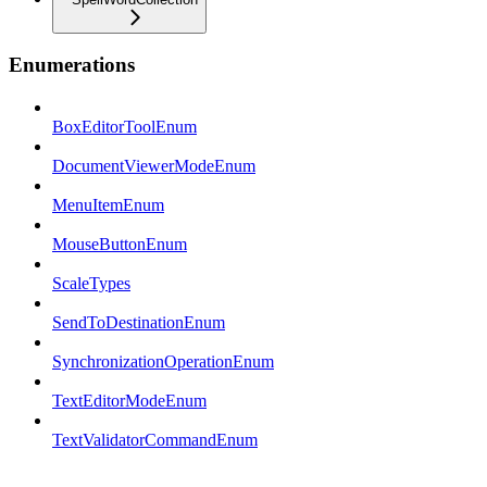
Enumerations
BoxEditorToolEnum
DocumentViewerModeEnum
MenuItemEnum
MouseButtonEnum
ScaleTypes
SendToDestinationEnum
SynchronizationOperationEnum
TextEditorModeEnum
TextValidatorCommandEnum