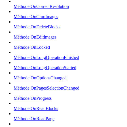
Méthode OnCorrectResolution
Méthode OnCropImages
Méthode OnDeleteBlocks
Méthode OnEditImages
Méthode OnLocked
Méthode OnLongOperationFinished
Méthode OnLongOperationStarted
Méthode OnOptionsChanged
Méthode OnPagesSelectionChanged
Méthode OnProgress
Méthode OnReadBlocks
Méthode OnReadPage