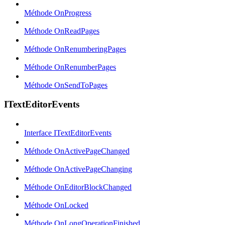
Méthode OnProgress
Méthode OnReadPages
Méthode OnRenumberingPages
Méthode OnRenumberPages
Méthode OnSendToPages
ITextEditorEvents
Interface ITextEditorEvents
Méthode OnActivePageChanged
Méthode OnActivePageChanging
Méthode OnEditorBlockChanged
Méthode OnLocked
Méthode OnLongOperationFinished