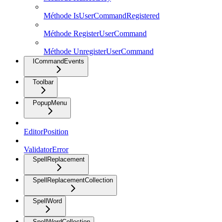
Méthode IsUserCommandRegistered
Méthode RegisterUserCommand
Méthode UnregisterUserCommand
ICommandEvents
Toolbar
PopupMenu
EditorPosition
ValidatorError
SpellReplacement
SpellReplacementCollection
SpellWord
SpellWordCollection