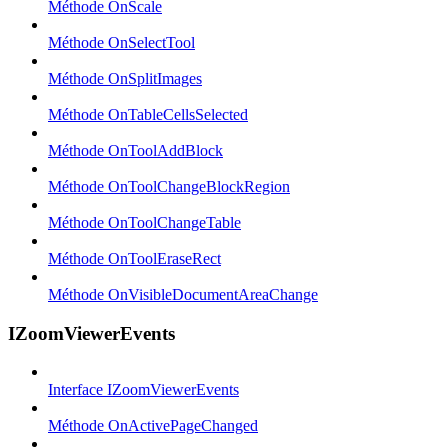
Méthode OnScale
Méthode OnSelectTool
Méthode OnSplitImages
Méthode OnTableCellsSelected
Méthode OnToolAddBlock
Méthode OnToolChangeBlockRegion
Méthode OnToolChangeTable
Méthode OnToolEraseRect
Méthode OnVisibleDocumentAreaChange
IZoomViewerEvents
Interface IZoomViewerEvents
Méthode OnActivePageChanged