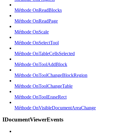
Méthode OnReadBlocks
Méthode OnReadPage
Méthode OnScale
Méthode OnSelectTool
Méthode OnTableCellsSelected
Méthode OnToolAddBlock
Méthode OnToolChangeBlockRegion
Méthode OnToolChangeTable
Méthode OnToolEraseRect
Méthode OnVisibleDocumentAreaChange
IDocumentViewerEvents