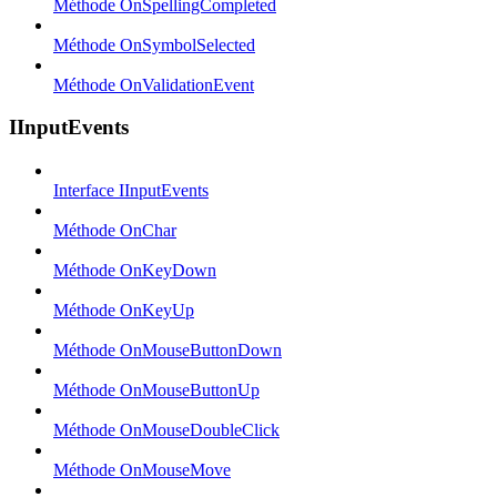
Méthode OnSpellingCompleted
Méthode OnSymbolSelected
Méthode OnValidationEvent
IInputEvents
Interface IInputEvents
Méthode OnChar
Méthode OnKeyDown
Méthode OnKeyUp
Méthode OnMouseButtonDown
Méthode OnMouseButtonUp
Méthode OnMouseDoubleClick
Méthode OnMouseMove