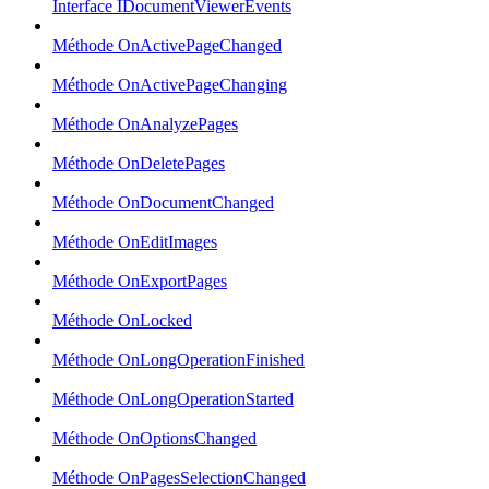
Interface IDocumentViewerEvents
Méthode OnActivePageChanged
Méthode OnActivePageChanging
Méthode OnAnalyzePages
Méthode OnDeletePages
Méthode OnDocumentChanged
Méthode OnEditImages
Méthode OnExportPages
Méthode OnLocked
Méthode OnLongOperationFinished
Méthode OnLongOperationStarted
Méthode OnOptionsChanged
Méthode OnPagesSelectionChanged