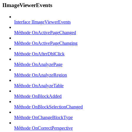
IImageViewerEvents
Interface IImageViewerEvents
Méthode OnActivePageChanged
Méthode OnActivePageChanging
Méthode OnAfterDblClick
Méthode OnAnalyzePage
Méthode OnAnalyzeRegion
Méthode OnAnalyzeTable
Méthode OnBlockAdded
Méthode OnBlockSelectionChanged
Méthode OnChangeBlockType
Méthode OnCorrectPerspective