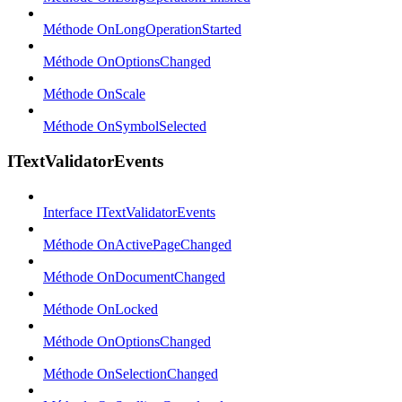
Méthode OnLongOperationStarted
Méthode OnOptionsChanged
Méthode OnScale
Méthode OnSymbolSelected
ITextValidatorEvents
Interface ITextValidatorEvents
Méthode OnActivePageChanged
Méthode OnDocumentChanged
Méthode OnLocked
Méthode OnOptionsChanged
Méthode OnSelectionChanged