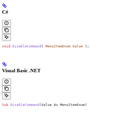
C#
void
 DisableCommand
( 
MenuItemEnum
 Value
 );
Visual Basic .NET
Sub
 DisableCommand
(
Value As MenuItemEnum
)