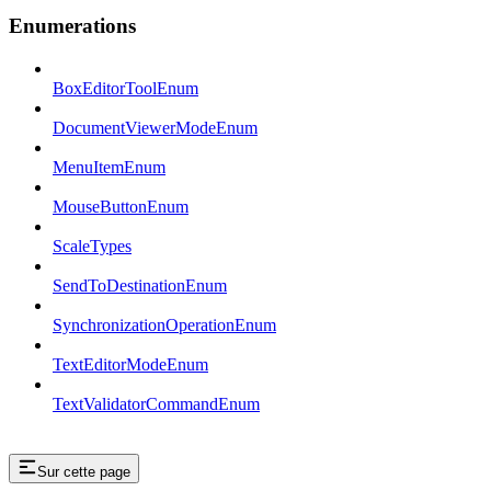
Enumerations
BoxEditorToolEnum
DocumentViewerModeEnum
MenuItemEnum
MouseButtonEnum
ScaleTypes
SendToDestinationEnum
SynchronizationOperationEnum
TextEditorModeEnum
TextValidatorCommandEnum
Sur cette page