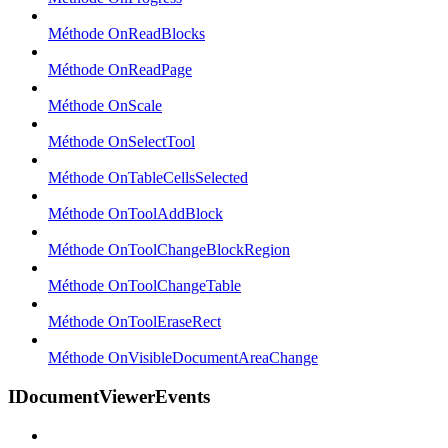
Méthode OnReadBlocks
Méthode OnReadPage
Méthode OnScale
Méthode OnSelectTool
Méthode OnTableCellsSelected
Méthode OnToolAddBlock
Méthode OnToolChangeBlockRegion
Méthode OnToolChangeTable
Méthode OnToolEraseRect
Méthode OnVisibleDocumentAreaChange
IDocumentViewerEvents