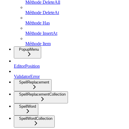
Méthode DeleteAll
Méthode DeleteAt
Méthode Has
Méthode InsertAt
Méthode Item
PopupMenu
EditorPosition
ValidatorError
SpellReplacement
SpellReplacementCollection
SpellWord
SpellWordCollection