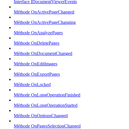
Interface IDocumentViewerEvents
Méthode OnActivePageChanged
Méthode OnActivePageChanging
Méthode OnAnalyzePages
Méthode OnDeletePages
Méthode OnDocumentChanged
Méthode OnEditImages
Méthode OnExportPages
Méthode OnLocked
Méthode OnLongOperationFinished
Méthode OnLongOperationStarted
Méthode OnOptionsChanged
Méthode OnPagesSelectionChanged