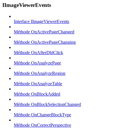
IImageViewerEvents
Interface IImageViewerEvents
Méthode OnActivePageChanged
Méthode OnActivePageChanging
Méthode OnAfterDblClick
Méthode OnAnalyzePage
Méthode OnAnalyzeRegion
Méthode OnAnalyzeTable
Méthode OnBlockAdded
Méthode OnBlockSelectionChanged
Méthode OnChangeBlockType
Méthode OnCorrectPerspective