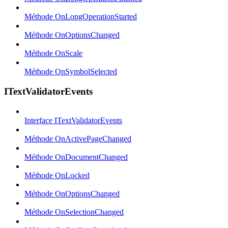
Méthode OnLongOperationStarted
Méthode OnOptionsChanged
Méthode OnScale
Méthode OnSymbolSelected
ITextValidatorEvents
Interface ITextValidatorEvents
Méthode OnActivePageChanged
Méthode OnDocumentChanged
Méthode OnLocked
Méthode OnOptionsChanged
Méthode OnSelectionChanged