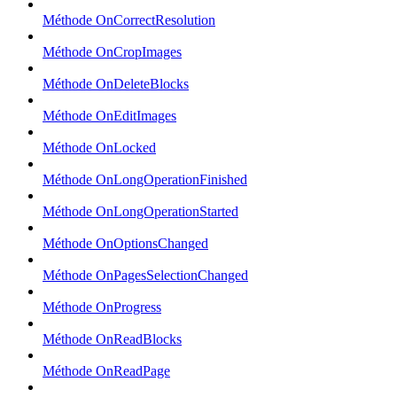
Méthode OnCorrectResolution
Méthode OnCropImages
Méthode OnDeleteBlocks
Méthode OnEditImages
Méthode OnLocked
Méthode OnLongOperationFinished
Méthode OnLongOperationStarted
Méthode OnOptionsChanged
Méthode OnPagesSelectionChanged
Méthode OnProgress
Méthode OnReadBlocks
Méthode OnReadPage