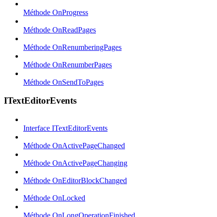
Méthode OnProgress
Méthode OnReadPages
Méthode OnRenumberingPages
Méthode OnRenumberPages
Méthode OnSendToPages
ITextEditorEvents
Interface ITextEditorEvents
Méthode OnActivePageChanged
Méthode OnActivePageChanging
Méthode OnEditorBlockChanged
Méthode OnLocked
Méthode OnLongOperationFinished