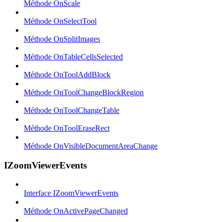
Méthode OnScale
Méthode OnSelectTool
Méthode OnSplitImages
Méthode OnTableCellsSelected
Méthode OnToolAddBlock
Méthode OnToolChangeBlockRegion
Méthode OnToolChangeTable
Méthode OnToolEraseRect
Méthode OnVisibleDocumentAreaChange
IZoomViewerEvents
Interface IZoomViewerEvents
Méthode OnActivePageChanged