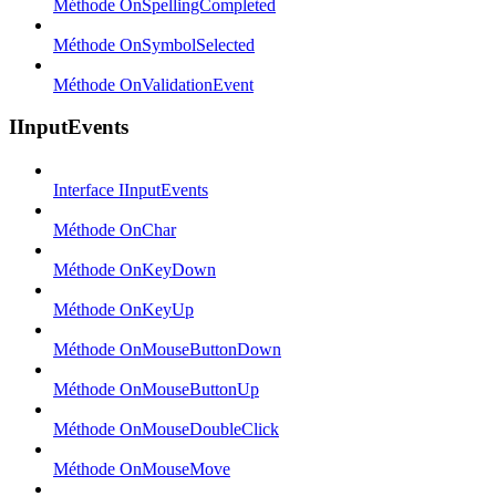
Méthode OnSpellingCompleted
Méthode OnSymbolSelected
Méthode OnValidationEvent
IInputEvents
Interface IInputEvents
Méthode OnChar
Méthode OnKeyDown
Méthode OnKeyUp
Méthode OnMouseButtonDown
Méthode OnMouseButtonUp
Méthode OnMouseDoubleClick
Méthode OnMouseMove