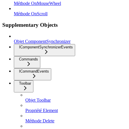
Méthode OnMouseWheel
Méthode OnScroll
Supplementary Objects
Objet ComponentSynchronizer
IComponentSynchronizerEvents
Commands
ICommandEvents
Toolbar
Objet Toolbar
Propriété Element
Méthode Delete