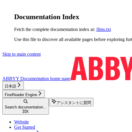
Documentation Index
Fetch the complete documentation index at:
/llms.txt
Use this file to discover all available pages before exploring fur
Skip to main content
ABBYY Documentation
home page
日本語
FineReader Engine
アシスタントに質問
Search documentation...
⌘
K
Website
Get Started