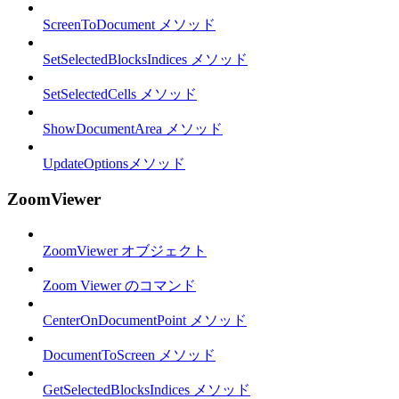
ScreenToDocument メソッド
SetSelectedBlocksIndices メソッド
SetSelectedCells メソッド
ShowDocumentArea メソッド
UpdateOptionsメソッド
ZoomViewer
ZoomViewer オブジェクト
Zoom Viewer のコマンド
CenterOnDocumentPoint メソッド
DocumentToScreen メソッド
GetSelectedBlocksIndices メソッド