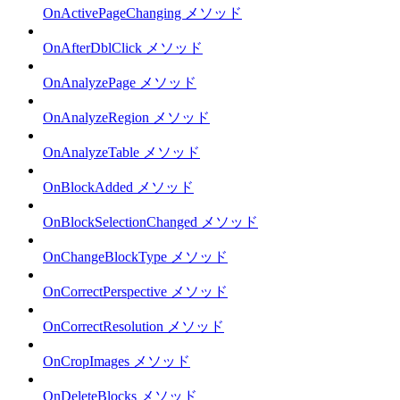
OnActivePageChanging メソッド
OnAfterDblClick メソッド
OnAnalyzePage メソッド
OnAnalyzeRegion メソッド
OnAnalyzeTable メソッド
OnBlockAdded メソッド
OnBlockSelectionChanged メソッド
OnChangeBlockType メソッド
OnCorrectPerspective メソッド
OnCorrectResolution メソッド
OnCropImages メソッド
OnDeleteBlocks メソッド