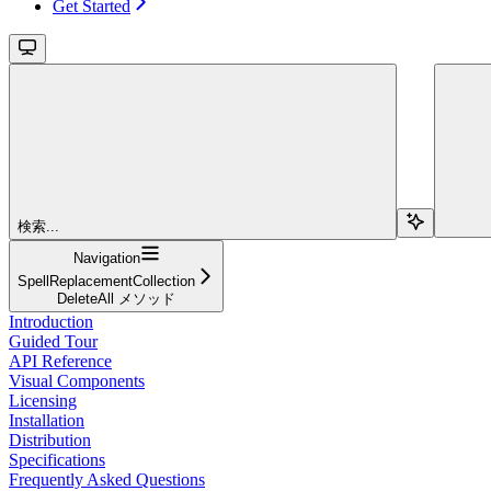
Get Started
検索...
Navigation
SpellReplacementCollection
DeleteAll メソッド
Introduction
Guided Tour
API Reference
Visual Components
Licensing
Installation
Distribution
Specifications
Frequently Asked Questions