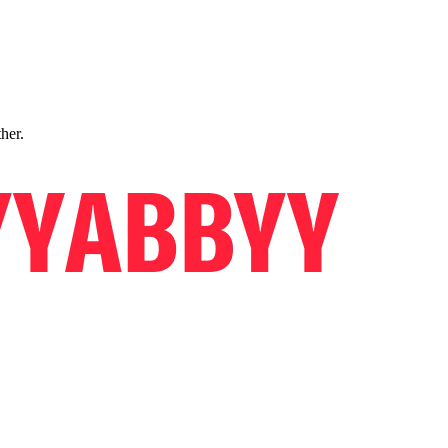
ther.