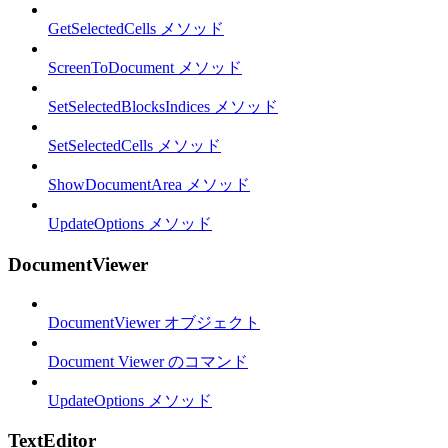
GetSelectedCells メソッド
ScreenToDocument メソッド
SetSelectedBlocksIndices メソッド
SetSelectedCells メソッド
ShowDocumentArea メソッド
UpdateOptions メソッド
DocumentViewer
DocumentViewer オブジェクト
Document Viewer のコマンド
UpdateOptions メソッド
TextEditor